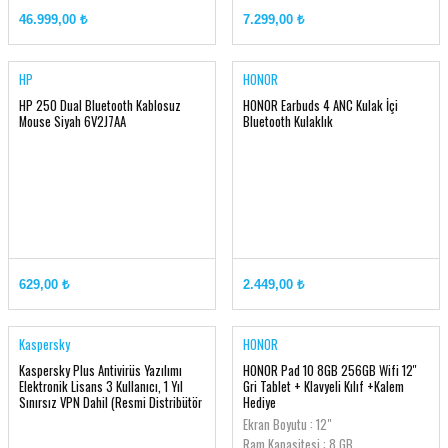
46.999,00 ₺
7.299,00 ₺
HP
HONOR
HP 250 Dual Bluetooth Kablosuz
HONOR Earbuds 4 ANC Kulak İçi
Mouse Siyah 6V2J7AA
Bluetooth Kulaklık
629,00 ₺
2.449,00 ₺
Kaspersky
HONOR
Kaspersky Plus Antivirüs Yazılımı
HONOR Pad 10 8GB 256GB Wifi 12''
Elektronik Lisans 3 Kullanıcı, 1 Yıl
Gri Tablet + Klavyeli Kılıf +Kalem
Sınırsız VPN Dahil (Resmi Distribütör
Hediye
Garantili)
Ekran Boyutu : 12"
Ram Kapasitesi : 8 GB