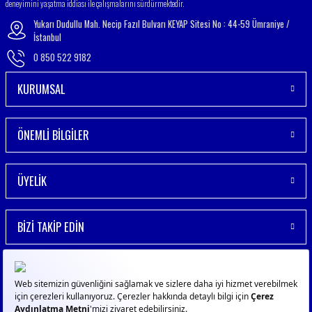
deneyimini yaşatma iddiası ile çalışmalarını sürdürmektedir.
Yukarı Dudullu Mah. Necip Fazıl Bulvarı KEYAP Sitesi No : 44-59 Ümraniye /
İstanbul
0 850 522 9182
KURUMSAL
ÖNEMLİ BİLGİLER
ÜYELİK
BİZİ TAKİP EDİN