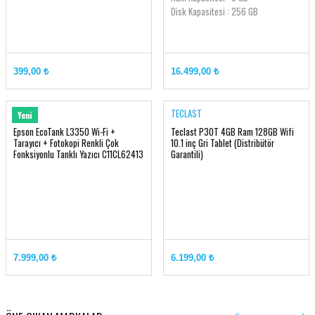
Disk Kapasitesi : 256 GB
399,00 ₺
16.499,00 ₺
EPSON
TECLAST
Yeni
Epson EcoTank L3350 Wi-Fi +
Teclast P30T 4GB Ram 128GB Wifi
Tarayıcı + Fotokopi Renkli Çok
10.1 inç Gri Tablet (Distribütör
Fonksiyonlu Tanklı Yazıcı C11CL62413
Garantili)
+ Orjinal Siyah Mürekkep Hediyeli
7.999,00 ₺
6.199,00 ₺