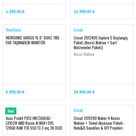
Sınıf 10
Kolay dosya yönetimi için SanDisk®
1.249,00 ₺
12.999,00 ₺
Memory ZoneTM uygulaması
ViewSonic
Cricut
VIEWSONIC VA1650 15.6'' 60HZ 7MS
Cricut 2012405 Explore 5 Başlangiç
FHD TAŞINABİLİR MONİTÖR
Paketi̇ (Kesi̇ci̇ Maki̇ne + Sarf
Malzemeler Paketi̇)
Kesici Makine
6.999,00 ₺
24.999,00 ₺
ASUS
Cricut
Yeni
Asus ProArt PX13 HN7306EAC-
Cricut 2011290 Maker 4 Kesici
LX102W AMD Ryzen AI MAX+395
Makine + Temel Aksesuar Paketi -
128GB RAM 1TB SSD 13.3 inç 3K OLED
Hobi&El Sanatları & DIY Projeleri
Dokunmatik Windows 11 Home