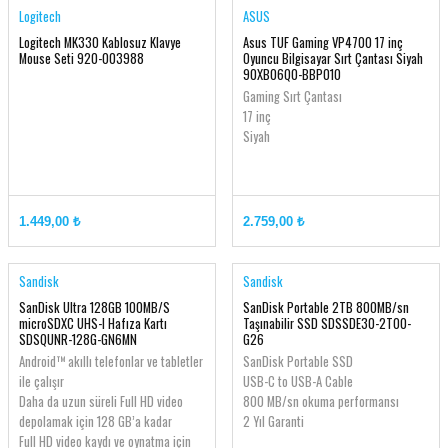
Logitech
ASUS
Logitech MK330 Kablosuz Klavye
Asus TUF Gaming VP4700 17 inç
Mouse Seti 920-003988
Oyuncu Bilgisayar Sırt Çantası Siyah
90XB06Q0-BBP010
Gaming Sırt Çantası
17 inç
Siyah
1.449,00 ₺
2.759,00 ₺
Sandisk
Sandisk
SanDisk Ultra 128GB 100MB/S
SanDisk Portable 2TB 800MB/sn
microSDXC UHS-I Hafıza Kartı
Taşınabilir SSD SDSSDE30-2T00-
SDSQUNR-128G-GN6MN
G26
Android™ akıllı telefonlar ve tabletler
SanDisk Portable SSD
ile çalışır
USB-C to USB-A Cable
Daha da uzun süreli Full HD video
800 MB/sn okuma performansı
depolamak için 128 GB’a kadar
2 Yıl Garanti
Full HD video kaydı ve oynatma için