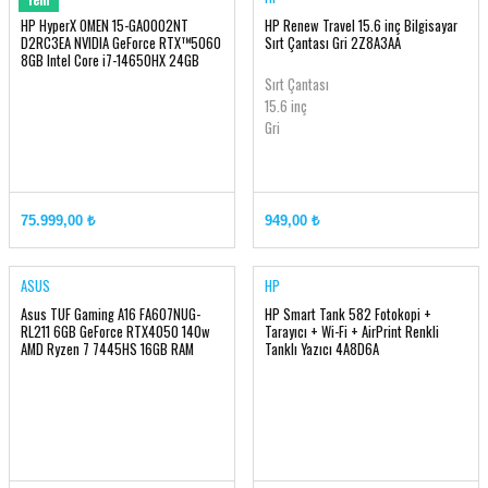
HP HyperX OMEN 15-GA0002NT
HP Renew Travel 15.6 inç Bilgisayar
D2RC3EA NVIDIA GeForce RTX™5060
Sırt Çantası Gri 2Z8A3AA
8GB Intel Core i7-14650HX 24GB
RAM 1TB SSD 15.3 inç 2K 165Hz
Sırt Çantası
15.6 inç
Gri
75.999,00 ₺
949,00 ₺
ASUS
HP
Asus TUF Gaming A16 FA607NUG-
HP Smart Tank 582 Fotokopi +
RL211 6GB GeForce RTX4050 140w
Tarayıcı + Wi-Fi + AirPrint Renkli
AMD Ryzen 7 7445HS 16GB RAM
Tanklı Yazıcı 4A8D6A
512GB SSD 16 inç FHD+ 144Hz
FreeDOS