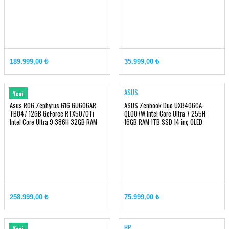
189.999,00 ₺
35.999,00 ₺
ASUS
ASUS
Yeni
Asus ROG Zephyrus G16 GU606AR-
ASUS Zenbook Duo UX8406CA-
TB047 12GB GeForce RTX5070Ti
QL007W Intel Core Ultra 7 255H
Intel Core Ultra 9 386H 32GB RAM
16GB RAM 1TB SSD 14 inç OLED
2TB SSD 16 inç 2.5K OLED 240Hz
Dokunmatik Windows 11 Home
258.999,00 ₺
75.999,00 ₺
HyperX
HP
Yeni