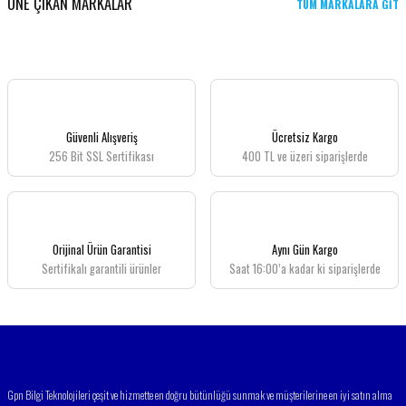
ÖNE ÇIKAN MARKALAR
TÜM MARKALARA GİT
Güvenli Alışveriş
Ücretsiz Kargo
256 Bit SSL Sertifikası
400 TL ve üzeri siparişlerde
Orijinal Ürün Garantisi
Aynı Gün Kargo
Sertifikalı garantili ürünler
Saat 16:00’a kadar ki siparişlerde
Gpn Bilgi Teknolojileri çeşit ve hizmette en doğru bütünlüğü sunmak ve müşterilerine en iyi satın alma