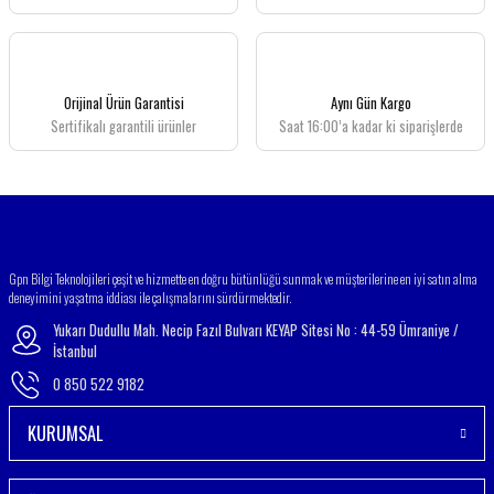
Orijinal Ürün Garantisi
Aynı Gün Kargo
Sertifikalı garantili ürünler
Saat 16:00’a kadar ki siparişlerde
Gpn Bilgi Teknolojileri çeşit ve hizmette en doğru bütünlüğü sunmak ve müşterilerine en iyi satın alma
deneyimini yaşatma iddiası ile çalışmalarını sürdürmektedir.
Yukarı Dudullu Mah. Necip Fazıl Bulvarı KEYAP Sitesi No : 44-59 Ümraniye /
İstanbul
0 850 522 9182
KURUMSAL