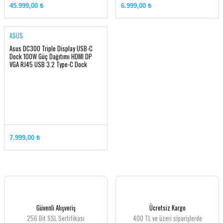
45.999,00 ₺
6.999,00 ₺
ASUS
Asus DC300 Triple Display USB-C
Dock 100W Güç Dağıtımı HDMI DP
VGA RJ45 USB 3.2 Type-C Dock
İstasyonu 90XB08CN-BDS010
7.999,00 ₺
Güvenli Alışveriş
Ücretsiz Kargo
256 Bit SSL Sertifikası
400 TL ve üzeri siparişlerde