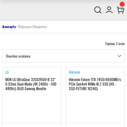
Anasayfa
Bilgisayar Bileşenleri
Toplam 3 ürün
LG
Hiksemi
MON LG UltraGear 32GS95UV-B 32''
Hiksemi Future 1TB 7450/6600MB/s
0.03ms Dual-Mode (4K 240Hz - FHD
PCIe Gen4x4 NVMe M.2 SSD (HS-
480Hz) OLED Gaming Monitör
SSD-FUTURE 1024G)