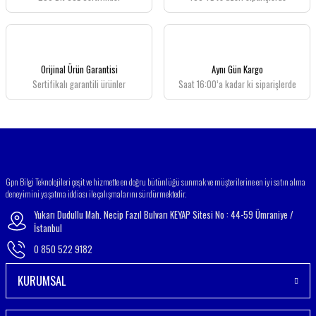
Orijinal Ürün Garantisi
Aynı Gün Kargo
Sertifikalı garantili ürünler
Saat 16:00’a kadar ki siparişlerde
Gpn Bilgi Teknolojileri çeşit ve hizmette en doğru bütünlüğü sunmak ve müşterilerine en iyi satın alma
deneyimini yaşatma iddiası ile çalışmalarını sürdürmektedir.
Yukarı Dudullu Mah. Necip Fazıl Bulvarı KEYAP Sitesi No : 44-59 Ümraniye /
İstanbul
0 850 522 9182
KURUMSAL