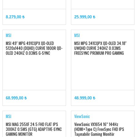
8.279,00 ₺
25.999,00 ₺
MSI
MSI
MSI 49'' MPG 491CQPX QD-OLED
MSI MPG 341CQPX QD-OLED 34.18''
5120x1440 (DQHD) CURVE 1800R QD-
UWQHD CURVE 240HZ 0.03MS
OLED 240HZ 0.03MS G-SYNC
FREESYNC PREMIUM PRO GAMING
COMPATIBLE GAMI
MONITOR
68.999,00 ₺
48.999,00 ₺
MSI
ViewSonic
MSI MAG 255XF 24.5 FHD FLAT IPS
ViewSonic VX1654 16” 144Hz
300HZ 0.5MS (GTG) ADAPTIVE-SYNC
(HDMI+Type C) FreeSync FHD IPS
GAMING MONITOR
Taşınabilir Gaming Monitör