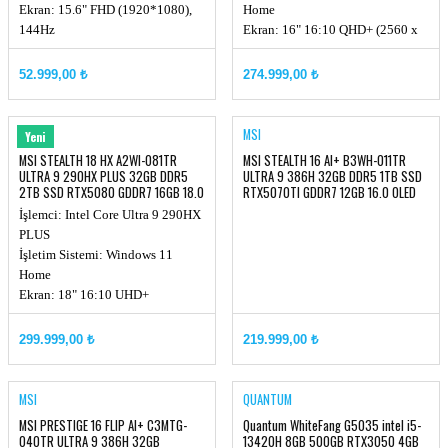
Ekran: 15.6" FHD (1920*1080),
Home
144Hz
Ekran: 16" 16:10 QHD+ (2560 x
Chipset: Integrated SoC
1600) OLED, 240hz
Ekran Kartı: RTX 4050, GDDR6
Chipset: Intel® HM870
52.999,00 ₺
274.999,00 ₺
6GB
Ekran Kartı: RTX 5080, GDDR7
Ekran Kartı Watt Değeri:
16GB
35W+10W
MSI
MSI
Yeni
Hafıza: DDR5 16GB (16GB*1,
MSI STEALTH 18 HX A2WI-081TR
MSI STEALTH 16 AI+ B3WH-011TR
5200MHz)
ULTRA 9 290HX PLUS 32GB DDR5
ULTRA 9 386H 32GB DDR5 1TB SSD
2TB SSD RTX5080 GDDR7 16GB 18.0
RTX5070TI GDDR7 12GB 16.0 OLED
UHD+
240Hz W11
İşlemci: Intel Core Ultra 9 290HX
PLUS
İşletim Sistemi: Windows 11
Home
Ekran: 18" 16:10 UHD+
(3840x2400), MiniLED, 120Hz
Ekran Kartı: RTX 5080, GDDR7
299.999,00 ₺
219.999,00 ₺
16GB
Hafıza: DDR5 32GB (16GB*2, Up
to 6400MHz)
MSI
QUANTUM
Depolama Kapasitesi: 2TB NVMe
MSI PRESTIGE 16 FLIP AI+ C3MTG-
Quantum WhiteFang G5035 intel i5-
PCIe SSD Gen4x4 w/o DRAM
040TR ULTRA 9 386H 32GB
13420H 8GB 500GB RTX3050 4GB