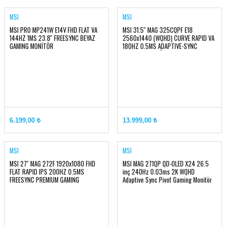
MSI
MSI
MSI PRO MP241W E14V FHD FLAT VA
MSI 31.5'' MAG 325CQPF E18
144HZ 1MS 23.8'' FREESYNC BEYAZ
2560x1440 (WQHD) CURVE RAPID VA
GAMING MONİTÖR
180HZ 0.5MS ADAPTIVE-SYNC
GAMİNG MONİTÖR
6.199,00 ₺
13.999,00 ₺
MSI
MSI
MSI 27'' MAG 272F 1920x1080 FHD
MSI MAG 271QP QD-OLED X24 26.5
FLAT RAPID IPS 200HZ 0.5MS
inç 240Hz 0.03ms 2K WQHD
FREESYNC PREMIUM GAMING
Adaptive Sync Pivot Gaming Monitör
MONITOR