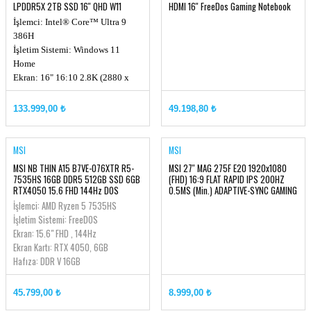
LPDDR5X 2TB SSD 16'' QHD W11
HDMI 16'' FreeDos Gaming Notebook
QNNTB10F007265
İşlemci: Intel® Core™ Ultra 9
386H
İşletim Sistemi: Windows 11
Home
Ekran: 16" 16:10 2.8K (2880 x
1800) OLED, 120Hz
Ekran Kartı: Intel® Arc Graphics
133.999,00 ₺
49.198,80 ₺
Hafıza: LPDDR5X 32GB
Maksimum Hafıza: Max 64GB
MSI
MSI
MSI NB THIN A15 B7VE-076XTR R5-
MSI 27'' MAG 275F E20 1920x1080
7535HS 16GB DDR5 512GB SSD 6GB
(FHD) 16:9 FLAT RAPID IPS 200HZ
RTX4050 15.6 FHD 144Hz DOS
0.5MS (Min.) ADAPTIVE-SYNC GAMING
MONITOR
İşlemci: AMD Ryzen 5 7535HS
İşletim Sistemi: FreeDOS
Ekran: 15.6" FHD , 144Hz
Ekran Kartı: RTX 4050, 6GB
Hafıza: DDR V 16GB
45.799,00 ₺
8.999,00 ₺