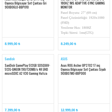
Oyuncu Bilgisayar Sırt Çantası Gri
180HZ 1MS ADAPTIVE-SYNC GAMING
90XB06L0-BBP010
MONITOR
Panel Boyutu: 27" (69 cm)
Panel Çözünürlüğü: 1920x1080
(FHD)
Yenileme Hızı: 180HZ
Tepki Süresi: 1ms(GTG)
Panel Tipi: Rapid IPS
8.999,00 ₺
8.249,00 ₺
Sandisk
ASUS
SanDisk GamePlay 512GB SDSQXAV-
Asus ROG Archer BP2702 17 inç
512G-GN6XN 190/130MB/s 4K UHD
Oyuncu Bilgisayar Sırt Çantası Siyah
microSDXC A2 V30 Gaming Hafıza
90XB07M0-BBP000
Kartı
7.399,00 ₺
12.999,00 ₺