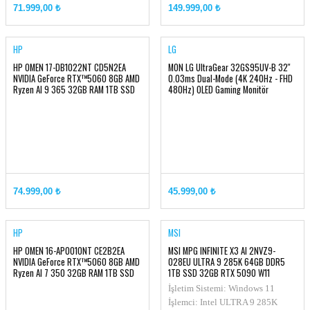
71.999,00 ₺
149.999,00 ₺
HP
LG
HP OMEN 17-DB1022NT CD5N2EA
MON LG UltraGear 32GS95UV-B 32''
NVIDIA GeForce RTX™5060 8GB AMD
0.03ms Dual-Mode (4K 240Hz - FHD
Ryzen AI 9 365 32GB RAM 1TB SSD
480Hz) OLED Gaming Monitör
17.3 inç FHD 144Hz FreeDOS
74.999,00 ₺
45.999,00 ₺
HP
MSI
HP OMEN 16-AP0010NT CE2B2EA
MSI MPG INFINITE X3 AI 2NVZ9-
NVIDIA GeForce RTX™5060 8GB AMD
028EU ULTRA 9 285K 64GB DDR5
Ryzen AI 7 350 32GB RAM 1TB SSD
1TB SSD 32GB RTX 5090 W11
16 inç 2K 144Hz FreeDOS
GAMING DT PC
İşletim Sistemi: Windows 11
İşlemci: Intel ULTRA 9 285K