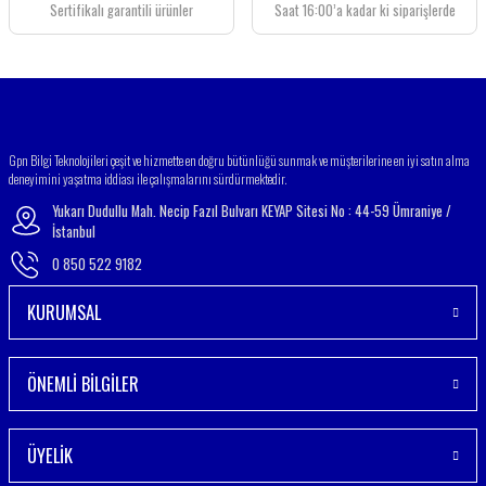
Sertifikalı garantili ürünler
Saat 16:00’a kadar ki siparişlerde
Gpn Bilgi Teknolojileri çeşit ve hizmette en doğru bütünlüğü sunmak ve müşterilerine en iyi satın alma
deneyimini yaşatma iddiası ile çalışmalarını sürdürmektedir.
Yukarı Dudullu Mah. Necip Fazıl Bulvarı KEYAP Sitesi No : 44-59 Ümraniye /
İstanbul
0 850 522 9182
KURUMSAL
ÖNEMLİ BİLGİLER
ÜYELİK