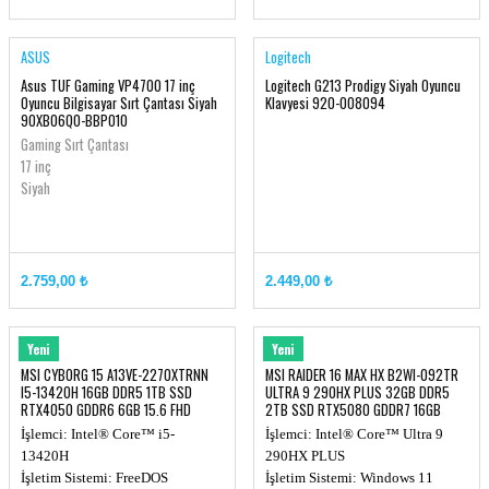
ASUS
Logitech
Asus TUF Gaming VP4700 17 inç
Logitech G213 Prodigy Siyah Oyuncu
Oyuncu Bilgisayar Sırt Çantası Siyah
Klavyesi 920-008094
90XB06Q0-BBP010
Gaming Sırt Çantası
17 inç
Siyah
2.759,00 ₺
2.449,00 ₺
MSI
MSI
Yeni
Yeni
MSI CYBORG 15 A13VE-2270XTRNN
MSI RAIDER 16 MAX HX B2WI-092TR
I5-13420H 16GB DDR5 1TB SSD
ULTRA 9 290HX PLUS 32GB DDR5
RTX4050 GDDR6 6GB 15.6 FHD
2TB SSD RTX5080 GDDR7 16GB
144Hz DOS
240Hz
İşlemci: Intel® Core™ i5-
İşlemci: Intel® Core™ Ultra 9
13420H
290HX PLUS
İşletim Sistemi: FreeDOS
İşletim Sistemi: Windows 11