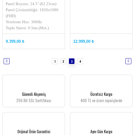
Panel Boyutu: 24.5" (62.23cm)
Panel Çözünürlüğü: 1920x1080
(FHD)
Yenileme Hızı: 300Hz
Tepki Süresi: 0.5ms (Min.)
Panel Tipi: Rapid IPS
9.399,00 ₺
12.999,00 ₺
1
2
3
4
Güvenli Alışveriş
Ücretsiz Kargo
256 Bit SSL Sertifikası
400 TL ve üzeri siparişlerde
Orijinal Ürün Garantisi
Aynı Gün Kargo