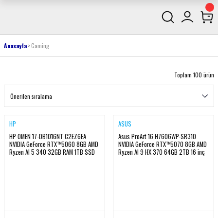
Anasayfa
Gaming
Toplam 100 ürün
HP
ASUS
HP OMEN 17-DB1016NT C2EZ6EA
Asus ProArt 16 H7606WP-SR310
NVIDIA GeForce RTX™5060 8GB AMD
NVIDIA GeForce RTX™5070 8GB AMD
Ryzen AI 5 340 32GB RAM 1TB SSD
Ryzen AI 9 HX 370 64GB 2TB 16 inç
17.3 inç FHD 144Hz FreeDOS
3K Dokunmatik Ekran FreeDOs