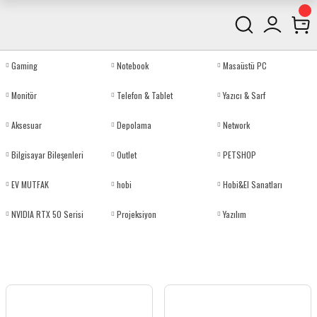
Gaming
Notebook
Masaüstü PC
Monitör
Telefon & Tablet
Yazıcı & Sarf
Aksesuar
Depolama
Network
Bilgisayar Bileşenleri
Outlet
PETSHOP
EV MUTFAK
hobi
Hobi&El Sanatları
NVIDIA RTX 50 Serisi
Projeksiyon
Yazılım