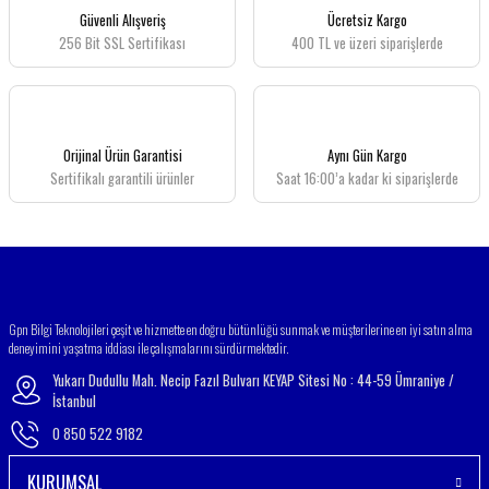
Güvenli Alışveriş
Ücretsiz Kargo
256 Bit SSL Sertifikası
400 TL ve üzeri siparişlerde
Orijinal Ürün Garantisi
Aynı Gün Kargo
Sertifikalı garantili ürünler
Saat 16:00’a kadar ki siparişlerde
Gpn Bilgi Teknolojileri çeşit ve hizmette en doğru bütünlüğü sunmak ve müşterilerine en iyi satın alma
deneyimini yaşatma iddiası ile çalışmalarını sürdürmektedir.
Yukarı Dudullu Mah. Necip Fazıl Bulvarı KEYAP Sitesi No : 44-59 Ümraniye /
İstanbul
0 850 522 9182
KURUMSAL