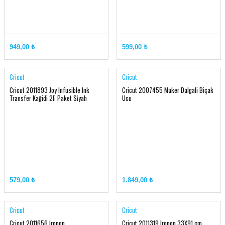
949,00 ₺
599,00 ₺
Cricut
Cricut
Cricut 2011893 Joy Infusible Ink
Cricut 2007455 Maker Dalgali Biçak
Transfer Kağidi 2li̇ Paket Si̇yah
Ucu
579,00 ₺
1.849,00 ₺
Cricut
Cricut
Cricut 2011656 Ironon
Cricut 2011319 Ironon 33X91 cm