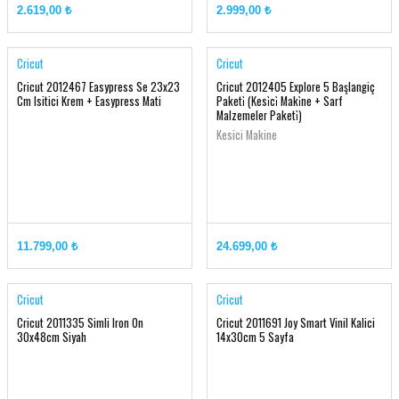
2.619,00 ₺
2.999,00 ₺
Cricut
Cricut
Cricut 2012467 Easypress Se 23x23
Cricut 2012405 Explore 5 Başlangiç
Cm Isitici Krem + Easypress Mati
Paketi̇ (Kesi̇ci̇ Maki̇ne + Sarf
Malzemeler Paketi̇)
Kesici Makine
11.799,00 ₺
24.699,00 ₺
Cricut
Cricut
Cricut 2011335 Simli Iron On
Cricut 2011691 Joy Smart Vinil Kalici
30x48cm Siyah
14x30cm 5 Sayfa