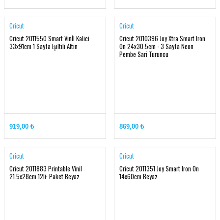
Cricut
Cricut
Cricut 2011550 Smart Vinİl Kalici
Cricut 2010396 Joy Xtra Smart Iron
33x91cm 1 Sayfa Işiltili Altin
On 24x30.5cm - 3 Sayfa Neon
Pembe Sari Turuncu
919,00 ₺
869,00 ₺
Cricut
Cricut
Cricut 2011883 Printable Vinil
Cricut 2011351 Joy Smart Iron On
21.5x28cm 12li· Paket Beyaz
14x60cm Beyaz