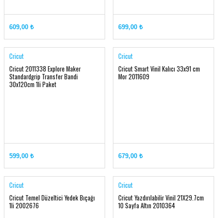
Cricut Explore 3 ve 4
Cricut Venture
609,00 ₺
699,00 ₺
Cricut
Cricut
Cricut 2011338 Explore Maker
Cricut Smart Vinil Kalıcı 33x91 cm
Standardgrip Transfer Bandi
Mor 2011609
30x120cm 1li Paket
599,00 ₺
679,00 ₺
Cricut
Cricut
Cricut Temel Düzeltici Yedek Bıçağı
Cricut Yazdırılabilir Vinil 21X29.7cm
1li 2002676
10 Sayfa Altın 2010364