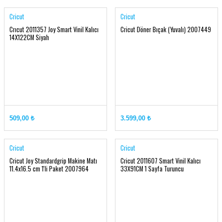
ile kullanın.
Cricut
Cricut
Özellikler
Crıcut 2011357 Joy Smart Vinil Kalıcı
Cricut Döner Bıçak (Yuvalı) 2007449
14X122CM Siyah
1 rulo 13 inç x 3 fit (33 cm
x 0,9 m)
Kesme matına gerek yok –
sadece yükleyin ve
kullanmaya başlayın!
Uyumlu Cricut® Kalemleri
ve İşaretleyicileri ile
509,00 ₺
3.599,00 ₺
kişiselleştirin.
Transfer bandı ile birlikte
kullanmayın.
Cricut
Cricut
Cricut Explore® 3 ve
Cricut Joy Standardgrip Makine Matı
Cricut 2011607 Smart Vinil Kalıcı
Cricut Maker® 3 kesme
11.4x16.5 cm 1'li Paket 2007964
33X91CM 1 Sayfa Turuncu
makineleri için
Uyumluluk
Cricut Maker 3 ve 4