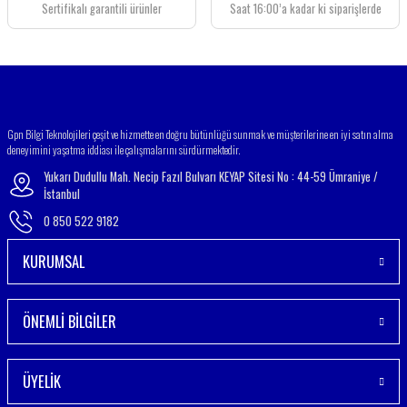
Sertifikalı garantili ürünler
Saat 16:00’a kadar ki siparişlerde
Gpn Bilgi Teknolojileri çeşit ve hizmette en doğru bütünlüğü sunmak ve müşterilerine en iyi satın alma
deneyimini yaşatma iddiası ile çalışmalarını sürdürmektedir.
Yukarı Dudullu Mah. Necip Fazıl Bulvarı KEYAP Sitesi No : 44-59 Ümraniye /
İstanbul
0 850 522 9182
KURUMSAL
ÖNEMLİ BİLGİLER
ÜYELİK