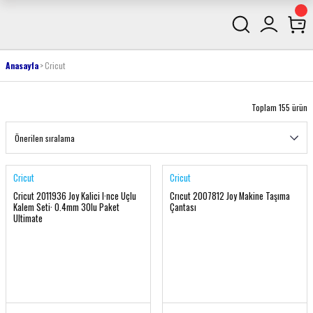
Anasayfa
Cricut
Toplam 155 ürün
Cricut
Cricut
Cricut 2011936 Joy Kalici I·nce Uçlu
Crıcut 2007812 Joy Makine Taşıma
Kalem Seti· 0.4mm 30lu Paket
Çantası
Ultimate