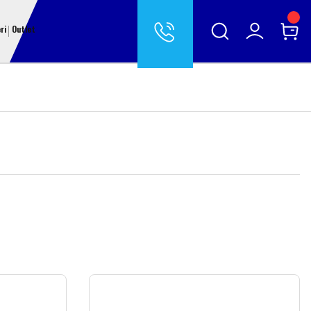
ri
Outlet