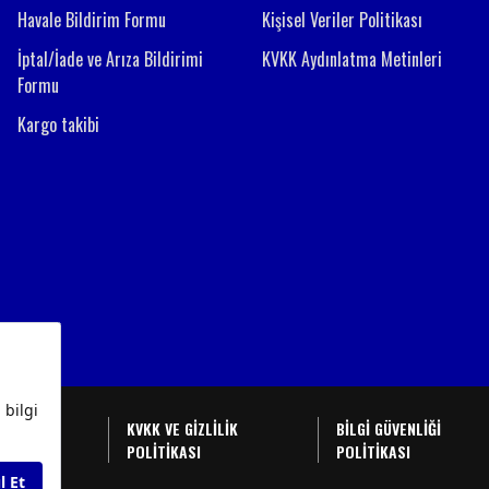
Havale Bildirim Formu
Kişisel Veriler Politikası
İptal/İade ve Arıza Bildirimi
KVKK Aydınlatma Metinleri
Formu
Kargo takibi
BAŞVURU
KVKK VE GİZLİLİK
BİLGİ GÜVENLİĞİ
U
POLİTİKASI
POLİTİKASI