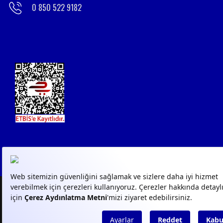
0 850 522 9182
© 2023
GPN
- Tüm Hakları
KVKK AYDINLATMA
KVKK 
Saklıdır
METİNLERİ
FORM