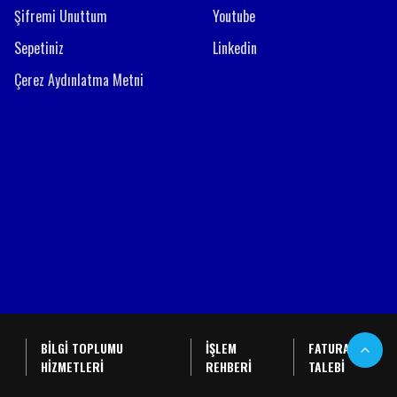
Şifremi Unuttum
Youtube
Sepetiniz
Linkedin
Çerez Aydınlatma Metni
BİLGİ TOPLUMU
İŞLEM
FATURA
HİZMETLERİ
REHBERİ
TALEBİ