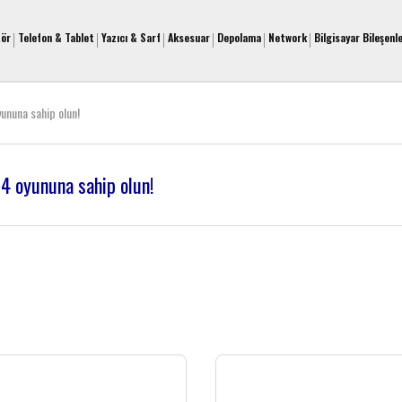
tör
Telefon & Tablet
Yazıcı & Sarf
Aksesuar
Depolama
Network
Bilgisayar Bileşenle
ununa sahip olun!
4 oyununa sahip olun!