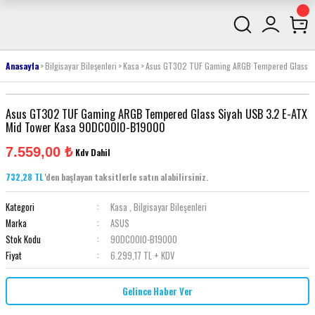
Anasayfa
Bilgisayar Bileşenleri
Kasa
Asus GT302 TUF Gaming ARGB Tempered Glass S
Asus GT302 TUF Gaming ARGB Tempered Glass Siyah USB 3.2 E-ATX
Mid Tower Kasa 90DC00I0-B19000
7.559,00 ₺
Kdv Dahil
732,28 TL
'den başlayan taksitlerle satın alabilirsiniz.
Kategori
Kasa
,
Bilgisayar Bileşenleri
Marka
ASUS
Stok Kodu
90DC00I0-B19000
Fiyat
6.299,17 TL + KDV
Gelince Haber Ver