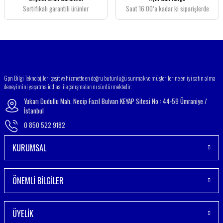
Bu ürüne benzer farklı alternatifler olmalı.
Sertifikalı garantili ürünler
Saat 16:00’a kadar ki siparişlerde
Gönder
Gpn Bilgi Teknolojileri çeşit ve hizmette en doğru bütünlüğü sunmak ve müşterilerine en iyi satın alma
deneyimini yaşatma iddiası ile çalışmalarını sürdürmektedir.
Yukarı Dudullu Mah. Necip Fazıl Bulvarı KEYAP Sitesi No : 44-59 Ümraniye /
İstanbul
0 850 522 9182
KURUMSAL
ÖNEMLİ BİLGİLER
ÜYELİK