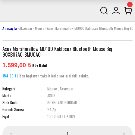
Anasayfa
Aksesuar
Mouse
Asus Marshmallow MD100 Kablosuz Bluetooth Mouse Bej 
Asus Marshmallow MD100 Kablosuz Bluetooth Mouse Bej
90XB07A0-BMU0A0
1.599,00 ₺
Kdv Dahil
154,90 TL
'den başlayan taksitlerle satın alabilirsiniz.
Kategori
Mouse
,
Aksesuar
Marka
ASUS
Stok Kodu
90XB07A0-BMU0A0
Garanti Süresi
24 Ay
Fiyat
1.332,50 TL + KDV