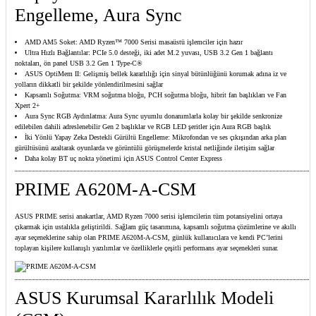
Engelleme, Aura Sync
AMD AM5 Soket: AMD Ryzen™ 7000 Serisi masaüstü işlemciler için hazır
Ultra Hızlı Bağlantılar: PCIe 5.0 desteği, iki adet M.2 yuvası, USB 3.2 Gen 1 bağlantı
noktaları, ön panel USB 3.2 Gen 1 Type-C®
ASUS OptiMem II: Gelişmiş bellek kararlılığı için sinyal bütünlüğünü korumak adına iz ve
yolların dikkatli bir şekilde yönlendirilmesini sağlar
Kapsamlı Soğutma: VRM soğutma bloğu, PCH soğutma bloğu, hibrit fan başlıkları ve Fan
Xpert 2+
Aura Sync RGB Aydınlatma: Aura Sync uyumlu donanımlarla kolay bir şekilde senkronize
edilebilen dahili adreslenebilir Gen 2 başlıklar ve RGB LED şeritler için Aura RGB başlık
İki Yönlü Yapay Zeka Destekli Gürültü Engelleme: Mikrofondan ve ses çıkışından arka plan
gürültüsünü azaltarak oyunlarda ve görüntülü görüşmelerde kristal netliğinde iletişim sağlar
Daha kolay BT uç nokta yönetimi için ASUS Control Center Express
PRIME A620M-A-CSM
ASUS PRIME serisi anakartlar, AMD Ryzen 7000 serisi işlemcilerin tüm potansiyelini ortaya
çıkarmak için ustalıkla geliştirildi. Sağlam güç tasarımına, kapsamlı soğutma çözümlerine ve akıllı
ayar seçeneklerine sahip olan PRIME A620M-A-CSM, günlük kullanıcılara ve kendi PC’lerini
toplayan kişilere kullanışlı yazılımlar ve özelliklerle çeşitli performans ayar seçenekleri sunar.
ASUS Kurumsal Kararlılık Modeli