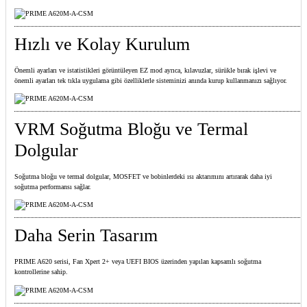
Hızlı ve Kolay Kurulum
Önemli ayarları ve istatistikleri görüntüleyen EZ mod ayrıca, kılavuzlar, sürükle bırak işlevi ve
önemli ayarları tek tıkla uygulama gibi özelliklerle sisteminizi anında kurup kullanmanızı sağlıyor.
VRM Soğutma Bloğu ve Termal
Dolgular
Soğutma bloğu ve termal dolgular, MOSFET ve bobinlerdeki ısı aktarımını artırarak daha iyi
soğutma performansı sağlar.
Daha Serin Tasarım
PRIME A620 serisi, Fan Xpert 2+ veya UEFI BIOS üzerinden yapılan kapsamlı soğutma
kontrollerine sahip.