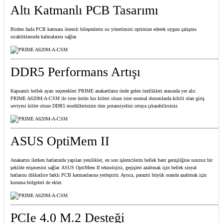
Altı Katmanlı PCB Tasarımı
Birden fazla PCB katmanı önemli bileşenlerin ısı yönetimini optimize ederek uygun çalışma
sıcaklıklarında kalmalarını sağlar.
DDR5 Performans Artışı
Kapsamlı bellek ayarı seçenekleri PRIME anakartların önde gelen özellikleri arasında yer alır.
PRIME A620M-A-CSM ile ister üstün hız kitleri olsun ister normal durumlarda kilitli olan giriş
seviyesi kitler olsun DDR5 modüllerinizin tüm potansiyelini ortaya çıkarabilirsiniz.
ASUS OptiMem II
Anakartın iletken hatlarında yapılan yenilikler, en son işlemcilerin bellek bant genişliğine sınırsız bir
şekilde erişmesini sağlar. ASUS OptiMem II teknolojisi, geçişleri azaltmak için bellek sinyal
hatlarını dikkatlice farklı PCB katmanlarına yerleştirir. Ayrıca, paraziti büyük oranda azaltmak için
koruma bölgeleri de ekler.
PCIe 4.0 M.2 Desteği