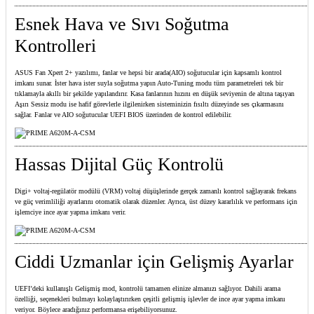
Esnek Hava ve Sıvı Soğutma
Kontrolleri
ASUS Fan Xpert 2+ yazılımı, fanlar ve hepsi bir arada(AIO) soğutucular için kapsamlı kontrol
imkanı sunar. İster hava ister suyla soğutma yapın Auto-Tuning modu tüm parametreleri tek bir
tıklamayla akıllı bir şekilde yapılandırır. Kasa fanlarının hızını en düşük seviyenin de altına taşıyan
Aşırı Sessiz modu ise hafif görevlerle ilgilenirken sisteminizin fısıltı düzeyinde ses çıkarmasını
sağlar. Fanlar ve AIO soğutucular UEFI BIOS üzerinden de kontrol edilebilir.
Hassas Dijital Güç Kontrolü
Digi+ voltaj-regülatör modülü (VRM) voltaj düşüşlerinde gerçek zamanlı kontrol sağlayarak frekans
ve güç verimliliği ayarlarını otomatik olarak düzenler. Ayrıca, üst düzey kararlılık ve performans için
işlemciye ince ayar yapma imkanı verir.
Ciddi Uzmanlar için Gelişmiş Ayarlar
UEFI’deki kullanışlı Gelişmiş mod, kontrolü tamamen elinize almanızı sağlıyor. Dahili arama
özelliği, seçenekleri bulmayı kolaylaştırırken çeşitli gelişmiş işlevler de ince ayar yapma imkanı
veriyor. Böylece aradığınız performansa erişebiliyorsunuz.