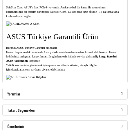
SafeSlot Core, ASUS'a özel PCIe® yuvasıdır. Anakarta özel bir kanca ile tutturulmuş,
güçlendirilmiş bir tasarım barındıran SafeSlot Core, 1.6 kat daha fazla eğilme, 1.3 kat daha fazla
kırılma direnci sağlar.
ASUS Türkiye Garantili Ürün
Bu ürün ASUS Türkiye Garantisi altındadır.
Garanti kapsamındaki ürünlerde Asus yetkili servislerinden ücretsiz hizmet alabilirsiniz. Garantili
ürünlerinizi anlaşmalı kargo firması ile göndermeniz halinde servise gidiş geliş
kargo ücretleri
ASUS tarafından
karşılanır.
Yetkili servise ürün göndermek için
qr.asus.com/tamir
sitesini, detaylı bilgiler
için
destek.asus.com
sayfasını ziyaret edebilirsiniz.
Yorumlar
Taksit Seçenekleri
Bu ürüne ilk yorumu siz yapın!
Önerileriniz