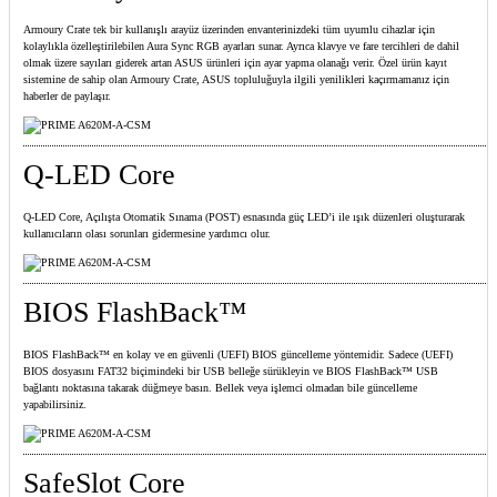
Armoury Crate tek bir kullanışlı arayüz üzerinden envanterinizdeki tüm uyumlu cihazlar için
kolaylıkla özelleştirilebilen Aura Sync RGB ayarları sunar. Ayrıca klavye ve fare tercihleri de dahil
olmak üzere sayıları giderek artan ASUS ürünleri için ayar yapma olanağı verir. Özel ürün kayıt
sistemine de sahip olan Armoury Crate, ASUS topluluğuyla ilgili yenilikleri kaçırmamanız için
haberler de paylaşır.
Q-LED Core
Q-LED Core, Açılışta Otomatik Sınama (POST) esnasında güç LED’i ile ışık düzenleri oluşturarak
kullanıcıların olası sorunları gidermesine yardımcı olur.
BIOS FlashBack™
BIOS FlashBack™ en kolay ve en güvenli (UEFI) BIOS güncelleme yöntemidir. Sadece (UEFI)
BIOS dosyasını FAT32 biçimindeki bir USB belleğe sürükleyin ve BIOS FlashBack™ USB
bağlantı noktasına takarak düğmeye basın. Bellek veya işlemci olmadan bile güncelleme
yapabilirsiniz.
SafeSlot Core