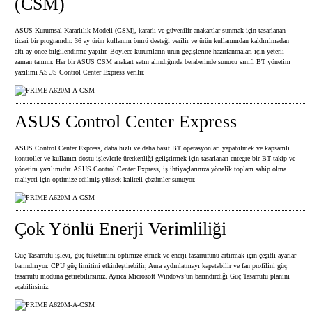
(CSM)
ASUS Kurumsal Kararlılık Modeli (CSM), kararlı ve güvenilir anakartlar sunmak için tasarlanan
ticari bir programdır. 36 ay ürün kullanım ömrü desteği verilir ve ürün kullanımdan kaldırılmadan
altı ay önce bilgilendirme yapılır. Böylece kurumların ürün geçişlerine hazırlanmaları için yeterli
zaman tanınır. Her bir ASUS CSM anakart satın alındığında beraberinde sunucu sınıfı BT yönetim
yazılımı ASUS Control Center Express verilir.
ASUS Control Center Express
ASUS Control Center Express, daha hızlı ve daha basit BT operasyonları yapabilmek ve kapsamlı
kontroller ve kullanıcı dostu işlevlerle üretkenliği geliştirmek için tasarlanan entegre bir BT takip ve
yönetim yazılımıdır. ASUS Control Center Express, iş ihtiyaçlarınıza yönelik toplam sahip olma
maliyeti için optimize edilmiş yüksek kaliteli çözümler sunuyor.
Çok Yönlü Enerji Verimliliği
Güç Tasarrufu işlevi, güç tüketimini optimize etmek ve enerji tasarrufunu artırmak için çeşitli ayarlar
barındırıyor. CPU güç limitini etkinleştirebilir, Aura aydınlatmayı kapatabilir ve fan profilini güç
tasarrufu moduna getirebilirsiniz. Ayrıca Microsoft Windows’un barındırdığı Güç Tasarrufu planını
açabilirsiniz.