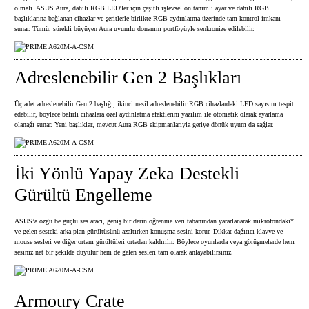
olmalı. ASUS Aura, dahili RGB LED'ler için çeşitli işlevsel ön tanımlı ayar ve dahili RGB
başlıklarına bağlanan cihazlar ve şeritlerle birlikte RGB aydınlatma üzerinde tam kontrol imkanı
sunar. Tümü, sürekli büyüyen Aura uyumlu donanım portföyüyle senkronize edilebilir.
Adreslenebilir Gen 2 Başlıkları
Üç adet adreslenebilir Gen 2 başlığı, ikinci nesil adreslenebilir RGB cihazlardaki LED sayısını tespit
edebilir, böylece belirli cihazlara özel aydınlatma efektlerini yazılım ile otomatik olarak ayarlama
olanağı sunar. Yeni başlıklar, mevcut Aura RGB ekipmanlarıyla geriye dönük uyum da sağlar.
İki Yönlü Yapay Zeka Destekli
Gürültü Engelleme
ASUS’a özgü be güçlü ses aracı, geniş bir derin öğrenme veri tabanından yararlanarak mikrofondaki*
ve gelen sesteki arka plan gürültüsünü azaltırken konuşma sesini korur. Dikkat dağıtıcı klavye ve
mouse sesleri ve diğer ortam gürültüleri ortadan kaldırılır. Böylece oyunlarda veya görüşmelerde hem
sesiniz net bir şekilde duyulur hem de gelen sesleri tam olarak anlayabilirsiniz.
Armoury Crate