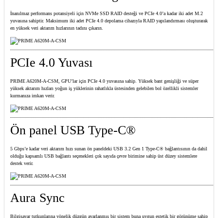
İnanılmaz performans potansiyeli için NVMe SSD RAID desteği ve PCIe 4.0’a kadar iki adet M.2
yuvasına sahiptir. Maksimum iki adet PCIe 4.0 depolama cihazıyla RAID yapılandırması oluşturarak
en yüksek veri aktarım hızlarının tadını çıkarın.
PCIe 4.0 Yuvası
PRIME A620M-A-CSM, GPU’lar için PCIe 4.0 yuvasına sahip. Yüksek bant genişliği ve süper
yüksek aktarım hızları yoğun iş yüklerinin rahatlıkla üstesinden gelebilen bol özellikli sistemler
kurmanıza imkan verir.
Ön panel USB Type-C®
5 Gbps’e kadar veri aktarım hızı sunan ön paneldeki USB 3.2 Gen 1 Type-C® bağlantısının da dahil
olduğu kapsamlı USB bağlantı seçenekleri çok sayıda çevre birimine sahip üst düzey sistemlere
destek verir.
Aura Sync
Bilgisayar tutkunlarına yönelik düzgün ayarlanmış bir sistem buna uygun estetik bir görünüme sahip