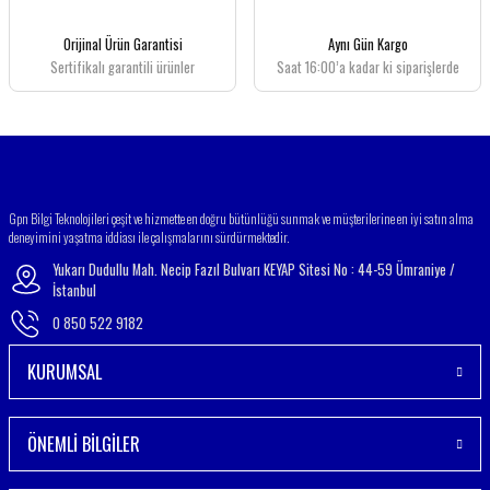
Ürün fiyatı diğer sitelerden daha pahalı.
Orijinal Ürün Garantisi
Aynı Gün Kargo
Bu ürüne benzer farklı alternatifler olmalı.
Sertifikalı garantili ürünler
Saat 16:00’a kadar ki siparişlerde
Gönder
Gpn Bilgi Teknolojileri çeşit ve hizmette en doğru bütünlüğü sunmak ve müşterilerine en iyi satın alma
deneyimini yaşatma iddiası ile çalışmalarını sürdürmektedir.
Yukarı Dudullu Mah. Necip Fazıl Bulvarı KEYAP Sitesi No : 44-59 Ümraniye /
İstanbul
0 850 522 9182
KURUMSAL
ÖNEMLİ BİLGİLER