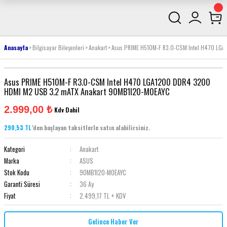
Anasayfa
Bilgisayar Bileşenleri
Anakart
Asus PRIME H510M-F R3.0-CSM Intel H470 L
Asus PRIME H510M-F R3.0-CSM Intel H470 LGA1200 DDR4 3200
HDMI M2 USB 3.2 mATX Anakart 90MB1I20-M0EAYC
2.999,00 ₺
Kdv Dahil
290,53 TL
'den başlayan taksitlerle satın alabilirsiniz.
Kategori
Anakart
Marka
ASUS
Stok Kodu
90MB1I20-M0EAYC
Garanti Süresi
36 Ay
Fiyat
2.499,17 TL + KDV
Gelince Haber Ver