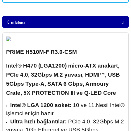
Ürün Bilgisi
PRIME H510M-F R3.0-CSM
Intel® H470 (LGA1200) micro-ATX anakart,
PCIe 4.0, 32Gbps M.2 yuvası, HDMI™, USB
5Gbps Type-A, SATA 6 Gbps, Armoury
Crate, 5X PROTECTION III ve Q-LED Core
Intel® LGA 1200 soket:
10 ve 11.Nesil Intel®
işlemciler için hazır
Ultra hızlı bağlantılar:
PCIe 4.0, 32Gbps M.2
yuvası, 1Gb Ethernet ve USB 5Gbps