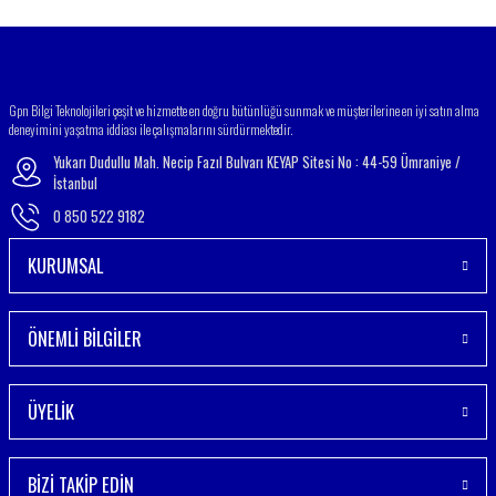
Gönder
Gpn Bilgi Teknolojileri çeşit ve hizmette en doğru bütünlüğü sunmak ve müşterilerine en iyi satın alma
deneyimini yaşatma iddiası ile çalışmalarını sürdürmektedir.
Yukarı Dudullu Mah. Necip Fazıl Bulvarı KEYAP Sitesi No : 44-59 Ümraniye /
İstanbul
0 850 522 9182
KURUMSAL
ÖNEMLİ BİLGİLER
ÜYELİK
BİZİ TAKİP EDİN