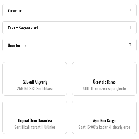
Yorumlar
Taksit Seçenekleri
Bu ürüne ilk yorumu siz yapın!
Önerileriniz
Yorum Yaz
Bu ürünün fiyat bilgisi, resim, ürün açıklamalarında ve diğer konularda yetersiz
gördüğünüz noktaları öneri formunu kullanarak tarafımıza iletebilirsiniz.
Görüş ve önerileriniz için teşekkür ederiz.
Güvenli Alışveriş
Ücretsiz Kargo
256 Bit SSL Sertifikası
400 TL ve üzeri siparişlerde
Ürün resmi kalitesiz, bozuk veya görüntülenemiyor.
Ürün açıklamasında eksik bilgiler bulunuyor.
Ürün bilgilerinde hatalar bulunuyor.
Ürün fiyatı diğer sitelerden daha pahalı.
Orijinal Ürün Garantisi
Aynı Gün Kargo
Bu ürüne benzer farklı alternatifler olmalı.
Sertifikalı garantili ürünler
Saat 16:00’a kadar ki siparişlerde