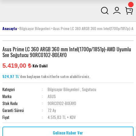
Anasayfa
Bilgisayar Bileşenleri
Asus Prime LC 360 ARGB 360 mm Intel(1700p/1851p)-A
Asus Prime LC 360 ARGB 360 mm Intel(1700p/1851p)-AMD Uyumlu
Sıvı Soğutucu 90RC0102-B0EAY0
5.419,00 ₺
Kdv Dahil
524,97 TL
'den başlayan taksitlerle satın alabilirsiniz.
Kategori
Bilgisayar Bileşenleri
,
Soğutucu
Marka
ASUS
Stok Kodu
90RC0102-B0EAY0
Garanti Süresi
72 Ay
Fiyat
4.515,83 TL + KDV
Gelince Haber Ver