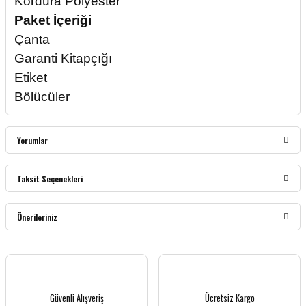
Kordura Polyester
Paket İçeriği
Çanta
Garanti Kitapçığı
Etiket
Bölücüler
Yorumlar
Taksit Seçenekleri
Bu ürüne ilk yorumu siz yapın!
Önerileriniz
Yorum Yaz
Bu ürünün fiyat bilgisi, resim, ürün açıklamalarında ve diğer konularda yetersiz
gördüğünüz noktaları öneri formunu kullanarak tarafımıza iletebilirsiniz.
Görüş ve önerileriniz için teşekkür ederiz.
Güvenli Alışveriş
Ücretsiz Kargo