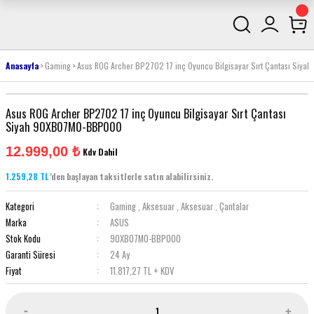
Anasayfa
Gaming
Asus ROG Archer BP2702 17 inç Oyuncu Bilgisayar Sırt Çantası Si
Asus ROG Archer BP2702 17 inç Oyuncu Bilgisayar Sırt Çantası
Siyah 90XB07M0-BBP000
12.999,00 ₺
Kdv Dahil
1.259,28 TL
'den başlayan taksitlerle satın alabilirsiniz.
Kategori
Gaming
,
Aksesuar
,
Aksesuar
,
Çantalar
Marka
ASUS
Stok Kodu
90XB07M0-BBP000
Garanti Süresi
24 Ay
Fiyat
11.817,27 TL + KDV