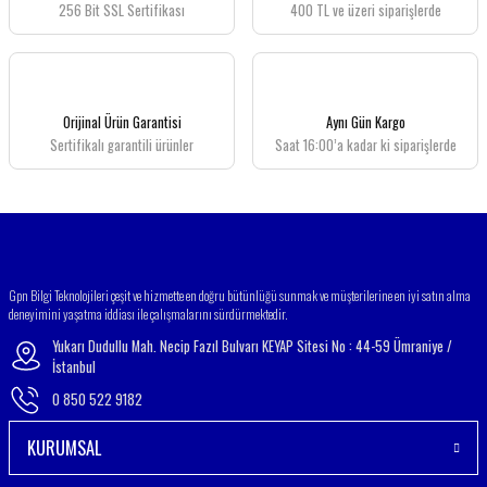
256 Bit SSL Sertifikası
400 TL ve üzeri siparişlerde
Ürün resmi kalitesiz, bozuk veya görüntülenemiyor.
Ürün açıklamasında eksik bilgiler bulunuyor.
Ürün bilgilerinde hatalar bulunuyor.
Ürün fiyatı diğer sitelerden daha pahalı.
Orijinal Ürün Garantisi
Aynı Gün Kargo
Bu ürüne benzer farklı alternatifler olmalı.
Sertifikalı garantili ürünler
Saat 16:00’a kadar ki siparişlerde
Gönder
Gpn Bilgi Teknolojileri çeşit ve hizmette en doğru bütünlüğü sunmak ve müşterilerine en iyi satın alma
deneyimini yaşatma iddiası ile çalışmalarını sürdürmektedir.
Yukarı Dudullu Mah. Necip Fazıl Bulvarı KEYAP Sitesi No : 44-59 Ümraniye /
İstanbul
0 850 522 9182
KURUMSAL