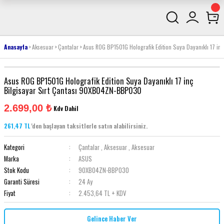
Anasayfa
Aksesuar
Çantalar
Asus ROG BP1501G Holografik Edition Suya Dayanıklı 17 i
Asus ROG BP1501G Holografik Edition Suya Dayanıklı 17 inç
Bilgisayar Sırt Çantası 90XB04ZN-BBP030
2.699,00 ₺
Kdv Dahil
261,47 TL
'den başlayan taksitlerle satın alabilirsiniz.
Kategori
Çantalar
,
Aksesuar
,
Aksesuar
Marka
ASUS
Stok Kodu
90XB04ZN-BBP030
Garanti Süresi
24 Ay
Fiyat
2.453,64 TL + KDV
Gelince Haber Ver