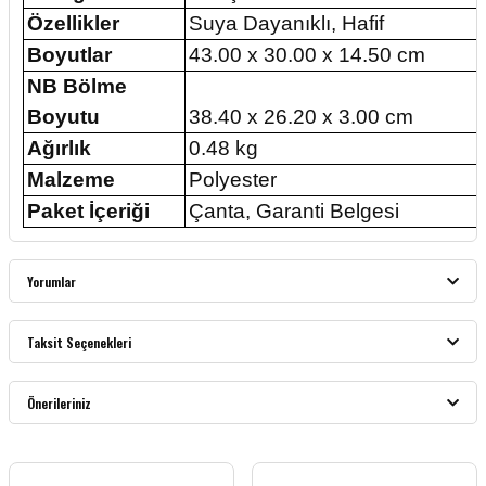
Özellikler
Suya Dayanıklı, Hafif
Boyutlar
43.00 x 30.00 x 14.50 cm
NB Bölme
Boyutu
38.40 x 26.20 x 3.00 cm
Ağırlık
0.48 kg
Malzeme
Polyester
Paket İçeriği
Çanta, Garanti Belgesi
Yorumlar
Taksit Seçenekleri
Bu ürüne ilk yorumu siz yapın!
Önerileriniz
Yorum Yaz
Bu ürünün fiyat bilgisi, resim, ürün açıklamalarında ve diğer konularda yetersiz