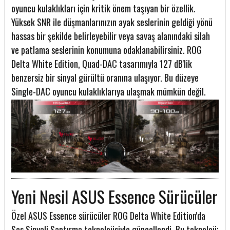
oyuncu kulaklıkları için kritik önem taşıyan bir özellik.
Yüksek SNR ile düşmanlarınızın ayak seslerinin geldiği yönü
hassas bir şekilde belirleyebilir veya savaş alanındaki silah
ve patlama seslerinin konumuna odaklanabilirsiniz. ROG
Delta White Edition, Quad-DAC tasarımıyla 127 dB'lik
benzersiz bir sinyal gürültü oranına ulaşıyor. Bu düzeye
Single-DAC oyuncu kulaklıklarıya ulaşmak mümkün değil.
Yeni Nesil ASUS Essence Sürücüler
Özel ASUS Essence sürücüler ROG Delta White Edition'da
Ses Sinyali Saptırma teknolojisiyle güncellendi. Bu teknoloji;