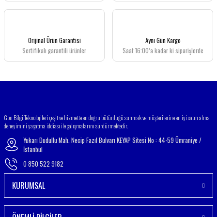
Ürün açıklamasında eksik bilgiler bulunuyor.
Ürün bilgilerinde hatalar bulunuyor.
Ürün fiyatı diğer sitelerden daha pahalı.
Orijinal Ürün Garantisi
Aynı Gün Kargo
Bu ürüne benzer farklı alternatifler olmalı.
Sertifikalı garantili ürünler
Saat 16:00’a kadar ki siparişlerde
Gönder
Gpn Bilgi Teknolojileri çeşit ve hizmette en doğru bütünlüğü sunmak ve müşterilerine en iyi satın alma
deneyimini yaşatma iddiası ile çalışmalarını sürdürmektedir.
Yukarı Dudullu Mah. Necip Fazıl Bulvarı KEYAP Sitesi No : 44-59 Ümraniye /
İstanbul
0 850 522 9182
KURUMSAL