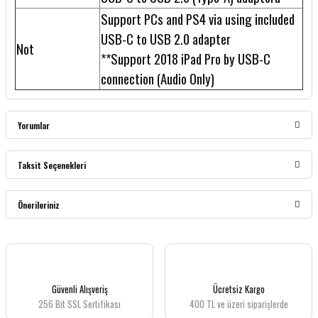
Support PCs and PS4 via using included
USB-C to USB 2.0 adapter
Not
**Support 2018 iPad Pro by USB-C
connection (Audio Only)
Yorumlar
Taksit Seçenekleri
Bu ürüne ilk yorumu siz yapın!
Önerileriniz
Yorum Yaz
Bu ürünün fiyat bilgisi, resim, ürün açıklamalarında ve diğer konularda yetersiz
gördüğünüz noktaları öneri formunu kullanarak tarafımıza iletebilirsiniz.
Görüş ve önerileriniz için teşekkür ederiz.
Güvenli Alışveriş
Ücretsiz Kargo
256 Bit SSL Sertifikası
400 TL ve üzeri siparişlerde
Ürün resmi kalitesiz, bozuk veya görüntülenemiyor.