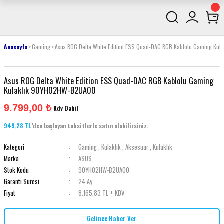
Anasayfa
Gaming
Asus ROG Delta White Edition ESS Quad-DAC RGB Kablolu Gaming K
Asus ROG Delta White Edition ESS Quad-DAC RGB Kablolu Gaming
Kulaklık 90YH02HW-B2UA00
9.799,00 ₺
Kdv Dahil
949,28 TL
'den başlayan taksitlerle satın alabilirsiniz.
Kategori
Gaming
,
Kulaklık
,
Aksesuar
,
Kulaklık
Marka
ASUS
Stok Kodu
90YH02HW-B2UA00
Garanti Süresi
24 Ay
Fiyat
8.165,83 TL + KDV
Gelince Haber Ver