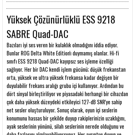
Yüksek Çözünürlüklü ESS 9218
SABRE Quad-DAC
Bazıları iyi ses veren bir kulaklık olmadığını iddia ediyor.
Bunlar ROG Delta White Edition'ı duymamış olanlar. Hi-fi
sınıfı ESS 9218 Quad-DAC kayıpsız ses işleme özelliği
sağlıyor. Her bir DAC kendi işlem gücünü; düşük frekanstan
orta, yüksek ve ultra yüksek frekansa kadar değişen bir
duyulabilir frekans aralığı grubu içi kullanıyor. Ardından bu
dört sinyal birleştiriliyor ve piyasadaki herhangi bir cihazdan
çok daha yüksek düzeydeki etkileyici 127-dB SNR'ye sahip
net sesler oluşturuluyor. Sonuç olarak, oyun içi seslerin
konumunu hassas bir şekilde duyup rakiplerinizin uzaklığını,
ayak seslerinin yönünü, silah seslerinin nerede olduğunu ve
daha fazlasını algılayabiliyorsunuz. Her ayrıntıyı duyun ve