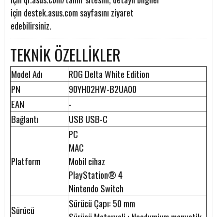
için
destek.asus.com
sayfasını ziyaret
edebilirsiniz.
TEKNİK ÖZELLİKLER
Model Adı
ROG Delta White Edition
PN
90YH02HW-B2UA00
EAN
-
Bağlantı
USB USB-C
PC
MAC
Platform
Mobil cihaz
PlayStation® 4
Nintendo Switch
Sürücü Çapı: 50 mm
Sürücü
Sürücü Materyali : Neodymium manyetik