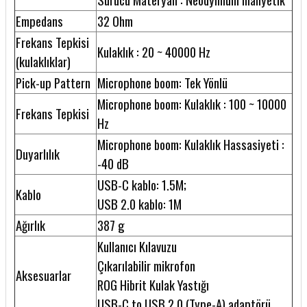
Empedans
32 Ohm
Frekans Tepkisi
Kulaklık : 20 ~ 40000 Hz
(kulaklıklar)
Pick-up Pattern
Microphone boom: Tek Yönlü
Microphone boom: Kulaklık : 100 ~ 10000
Frekans Tepkisi
Hz
Microphone boom: Kulaklık Hassasiyeti :
Duyarlılık
-40 dB
USB-C kablo: 1.5M;
Kablo
USB 2.0 kablo: 1M
Ağırlık
387 g
Kullanıcı Kılavuzu
Çıkarılabilir mikrofon
Aksesuarlar
ROG Hibrit Kulak Yastığı
USB-C to USB 2.0 (Type-A) adaptörü