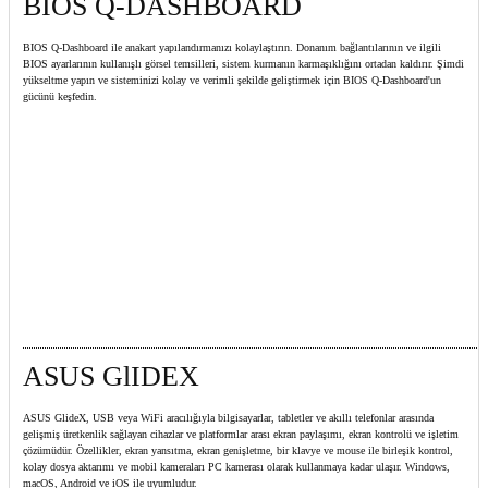
BIOS Q-DASHBOARD
BIOS Q-Dashboard ile anakart yapılandırmanızı kolaylaştırın. Donanım bağlantılarının ve ilgili
BIOS ayarlarının kullanışlı görsel temsilleri, sistem kurmanın karmaşıklığını ortadan kaldırır. Şimdi
yükseltme yapın ve sisteminizi kolay ve verimli şekilde geliştirmek için BIOS Q-Dashboard'un
gücünü keşfedin.
ASUS GlIDEX
ASUS GlideX, USB veya WiFi aracılığıyla bilgisayarlar, tabletler ve akıllı telefonlar arasında
gelişmiş üretkenlik sağlayan cihazlar ve platformlar arası ekran paylaşımı, ekran kontrolü ve işletim
çözümüdür. Özellikler, ekran yansıtma, ekran genişletme, bir klavye ve mouse ile birleşik kontrol,
kolay dosya aktarımı ve mobil kameraları PC kamerası olarak kullanmaya kadar ulaşır. Windows,
macOS, Android ve iOS ile uyumludur.