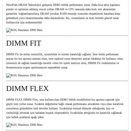
NitroPath DRAM Teknolojisi gelişmiş DDR5 bellek performansı sunar. Daha kısa altın kaplama
pimler ve optimize edilmiş sinyal yolları DRAM ve CPU arasında daha hızlı veri aktarımları
garantiler. Sağlamlaştırılmış DRAM yuvaları RAM montajı sırasında oluşabilecek hasarlara karşı
geleneksel yuva tasarımlarından daha dayanıklıdır. Bu, sistemlerini en hızlı kitlerle güncel tutan
kullanıcılar için mükemmeldir.
DIMM FIT
DIMM Fit ile üstün verimlilik, uyumluluk ve sistem kararlılığı sağlanır. İster üstün performans
arayan bir hız aşırtma uzmanı olun, ister tepkisel oyun deneyimi arayan rekabetçi bir kullanıcı olun,
isterseniz de sağlam kararlılığa öncelik veren bir içerik üreticisi olun, DIMM Fit isteklerinize ve
donanımınıza uygun optimizasyon seçenekleri sunar.
DIMM FLEX
DIMM FLEX DIMM Flex, usta kullanıcılara DDR5 bellek modüllerine hız aşırtma yapmak için
güçlü yeni yollar sunar. Sıcaklık değerlerine bağlı olarak performansı artırabilen veya olası kararlılık
sorunlarını giderebilen özel devreler kullanır. Sıcaklıklar normal düzeyde olduğunda, hızı ve
verimliliği artırmak için fazladan boşluk oluşturabilir. Sıcaklıklar arttığında ise kararlılık sağlamak
için bellek ayarlarını aşağı çeker.