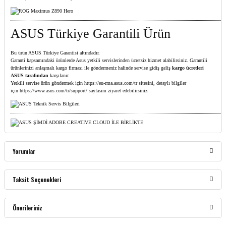
ASUS Türkiye Garantili Ürün
Bu ürün ASUS Türkiye Garantisi altındadır.
Garanti kapsamındaki ürünlerde Asus yetkili servislerinden ücretsiz hizmet alabilirsiniz. Garantili
ürünlerinizi anlaşmalı kargo firması ile göndermeniz halinde servise gidiş geliş
kargo ücretleri
ASUS tarafından
karşılanır.
Yetkili servise ürün göndermek için
https://eu-rma.asus.com/tr
sitesini, detaylı bilgiler
için
https://www.asus.com/tr/support/
sayfasını ziyaret edebilirsiniz.
Yorumlar
Taksit Seçenekleri
Bu ürüne ilk yorumu siz yapın!
Önerileriniz