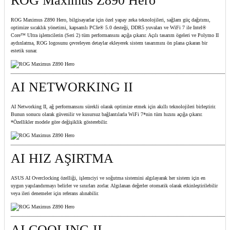
ROG Maximus Z890 Hero
ROG Maximus Z890 Hero, bilgisayarlar için özel yapay zeka teknolojileri, sağlam güç dağıtımı,
optimize sıcaklık yönetimi, kapsamlı PCIe® 5.0 desteği, DDR5 yuvaları ve WiFi 7 ile Intel®
Core™ Ultra işlemcilerin (Seri 2) tüm performansını açığa çıkarır. Açılı tasarım ögeleri ve Polymo II
aydınlatma, ROG logosunu çevreleyen detaylar ekleyerek sistem tasarımını ön plana çıkaran bir
estetik sunar.
AI NETWORKING II
AI Networking II, ağ performansını sürekli olarak optimize etmek için akıllı teknolojileri birleştirir.
Bunun sonucu olarak güvenilir ve kusursuz bağlantılarla WiFi 7*nin tüm hızını açığa çıkarır.
*Özellikler modele göre değişiklik gösterebilir.
AI HIZ AŞIRTMA
ASUS AI Overclocking özelliği, işlemciyi ve soğutma sistemini algılayarak her sistem için en
uygun yapılandırmayı belirler ve sınırları zorlar. Algılanan değerler otomatik olarak etkinleştirilebilir
veya ileri denemeler için referans alınabilir.
AI COOLING II