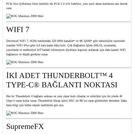
PCIe Slot Q-Release Slim özellikli ilk PCIe 5.0 x16 SafeSlot, yeni nesil ekran kartlarına tam destek
verir.
WIFI 7
Devrimsel WiFi 7, 6GHz bandındaki 320 MHz kanallar* ve 4K QAM* gibi teknolojiler sayesinde
standart WiFi 6*ya göre 4,8 kata kadar daha hızlı. Çok Bağlantılı İşlem (MLO), oyunlarda,
yayınlarda ve endüstriyel IoT’lardaki bilinmeyen diyarların kapısını aralamak için daha kararlı WiFi
bağlantısı ve düşük gecikme sunar.
İKİ ADET THUNDERBOLT™ 4
TYPE-C® BAĞLANTI NOKTASI
Her bir Thunderbolt 4 bağlantı noktası en yeni süper hızlı cihazlar ve sürücüler için iki yönde 40
Gbps’e varan hızlar sunar. Thunderbolt Ekran işlevi DSC ile 8K’ya varan görüntüleri destekler. Daha
fazla bilgi için lütfen teknik özelliklere göz atın.
SupremeFX