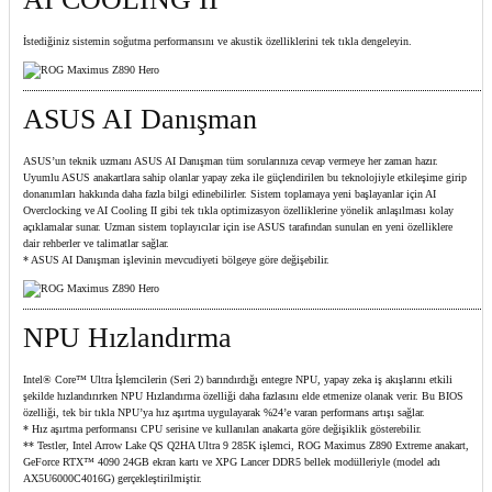
İstediğiniz sistemin soğutma performansını ve akustik özelliklerini tek tıkla dengeleyin.
ASUS AI Danışman
ASUS’un teknik uzmanı ASUS AI Danışman tüm sorularınıza cevap vermeye her zaman hazır.
Uyumlu ASUS anakartlara sahip olanlar yapay zeka ile güçlendirilen bu teknolojiyle etkileşime girip
donanımları hakkında daha fazla bilgi edinebilirler. Sistem toplamaya yeni başlayanlar için AI
Overclocking ve AI Cooling II gibi tek tıkla optimizasyon özelliklerine yönelik anlaşılması kolay
açıklamalar sunar. Uzman sistem toplayıcılar için ise ASUS tarafından sunulan en yeni özelliklere
dair rehberler ve talimatlar sağlar.
* ASUS AI Danışman işlevinin mevcudiyeti bölgeye göre değişebilir.
NPU Hızlandırma
Intel® Core™ Ultra İşlemcilerin (Seri 2) barındırdığı entegre NPU, yapay zeka iş akışlarını etkili
şekilde hızlandırırken NPU Hızlandırma özelliği daha fazlasını elde etmenize olanak verir. Bu BIOS
özelliği, tek bir tıkla NPU’ya hız aşırtma uygulayarak %24’e varan performans artışı sağlar.
* Hız aşırtma performansı CPU serisine ve kullanılan anakarta göre değişiklik gösterebilir.
** Testler, Intel Arrow Lake QS Q2HA Ultra 9 285K işlemci, ROG Maximus Z890 Extreme anakart,
GeForce RTX™ 4090 24GB ekran kartı ve XPG Lancer DDR5 bellek modülleriyle (model adı
AX5U6000C4016G) gerçekleştirilmiştir.