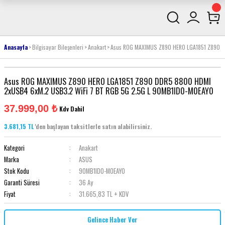
Anasayfa
Bilgisayar Bileşenleri
Anakart
Asus ROG MAXIMUS Z890 HERO LGA1851 Z890 
Asus ROG MAXIMUS Z890 HERO LGA1851 Z890 DDR5 8800 HDMI
2xUSB4 6xM.2 USB3.2 WiFi 7 BT RGB 5G 2.5G L 90MB1ID0-M0EAY0
37.999,00 ₺
Kdv Dahil
3.681,15 TL
'den başlayan taksitlerle satın alabilirsiniz.
Kategori
Anakart
Marka
ASUS
Stok Kodu
90MB1ID0-M0EAY0
Garanti Süresi
36 Ay
Fiyat
31.665,83 TL + KDV
Gelince Haber Ver