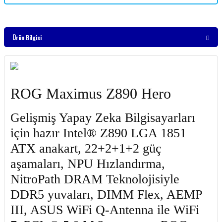
Ürün Bilgisi
ROG Maximus Z890 Hero
Gelişmiş Yapay Zeka Bilgisayarları
için hazır Intel® Z890 LGA 1851
ATX anakart, 22+2+1+2 güç
aşamaları, NPU Hızlandırma,
NitroPath DRAM Teknolojisiyle
DDR5 yuvaları, DIMM Flex, AEMP
III, ASUS WiFi Q-Antenna ile WiFi