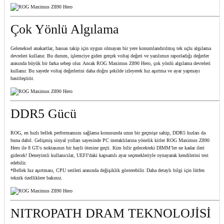
Çok Yönlü Algılama
Geleneksel anakartlar, hassas takip için uygun olmayan bir yere konumlandırılmış tek uçlu algılama
devreleri kullanır. Bu durum, işlemciye giden gerçek voltaj değeri ve yazılımın raporladığı değerler
arasında büyük bir farka sebep olur. Ancak ROG Maximus Z890 Hero, çok yönlü algılama devreleri
kullanır. Bu sayede voltaj değerlerini daha doğru şekilde izleyerek hız aşırtma ve ayar yapmayı
basitleştirir.
DDR5 Gücü
ROG, en hızlı bellek performansını sağlama konusunda uzun bir geçmişe sahip, DDR5 hızları da
buna dahil. Gelişmiş sinyal yolları sayesinde PC meraklılarına yönelik kitler ROG Maximus Z890
Hero ile 8 GT/s noktasının bir hayli ötesine geçti. Kim bilir gelecekteki DIMM’ler ne kadar ileri
gidecek! Deneyimli kullanıcılar, UEFI’daki kapsamlı ayar seçenekleriyle oynayarak kendilerini test
edebilir.
*Bellek hız aşırtması, CPU serileri arasında değişiklik gösterebilir. Daha detaylı bilgi için lütfen
teknik özelliklere bakınız.
NITROPATH DRAM TEKNOLOJİSİ