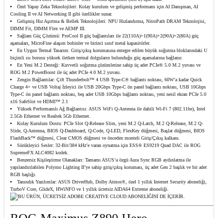
Özel Yapay Zeka Teknolojileri: Kolay kurulum ve gelişmiş performans için AI Danışman, AI
Cooling II ve AI Networking II gibi özellikler sunar.
Gelişmiş Hız Aşırtma & Bellek Teknolojileri: NPU Hızlandırma, NitroPath DRAM Teknolojisi,
DIMM Fit, DIMM Flex ve AEMP III.
Sağlam Güç Çözümü: ProCool II güç bağlantıları ile 22(110A)+1(90A)+2(90A)+2(80A) güç
aşamaları, MicroFine alaşım bobinler ve birinci sınıf metal kapasitörler.
En Uygun Termal Tasarım: Giriş/çıkış korumasına entegre edilen büyük soğutma bloklarındaki U
biçimli ısı borusu yüksek iletken termal dolguların bulunduğu güç aşamalarına bağlanır.
En Yeni M.2 Desteği: Kuvvetli soğutma çözümlerine sahip üç adet PCIe® 5.0 M.2 yuvası ve
ROG M.2 PowerBoost ile üç adet PCIe 4.0 M.2 yuvası.
Zengin Bağlantılar: Çift Thunderbolt™ 4 USB Type-C® bağlantı noktası, 60W’a kadar Quick
Charge 4+ ve USB Voltaj İzleyici ile USB 20Gbps Type-C ön panel bağlantı noktası, USB 10Gbps
Type-C ön panel bağlantı noktası, beş adet USB 10Gbps bağlantı noktası, yeni nesil ekran PCIe 5.0
x16 SafeSlot ve HDMI™ 2.1
Yüksek Performanslı Ağ Bağlantısı: ASUS WiFi Q-Antenna ile dahili Wi-Fi 7 (802.11be), Intel
2.5Gb Ethernet ve Realtek 5Gb Ethernet.
Kolay Kurulum Dostu: PCIe Slot Q-Release Slim, yeni M.2 Q-Latch, M.2 Q-Release, M.2 Q-
Slide, Q-Antenna, BIOS Q-Dashboard, Q-Code, Q-LED, FlexKey düğmesi, Başlat düğmesi, BIOS
FlashBack™ düğmesi, Clear CMOS düğmesi ve önceden monteli Giriş/Çıkış kalkanı.
Sürükleyici Sesler: 32-Bit/384 kHz’e varan oynatma için ESS® ES9219 Quad DAC ile ROG
SupremeFX ALC4082 kodek.
Benzersiz Kişileştirme Olanakları: Tamamı ASUS’a özgü Aura Sync RGB aydınlatma ile
yapılandırılabilen Polymo Lighting II’ye sahip giriş/çıkış koruması, üç adet Gen 2 başlık ve bir adet
RGB başlığı.
Tanındık Yazılımlar: ASUS DriverHub, Dolby Atmos®, özel 1 yıllık Internet Security aboneliği,
TurboV Core, GlideX, HWiNFO ve 1 yıllık ücretsiz AIDA64 Extreme aboneliği.