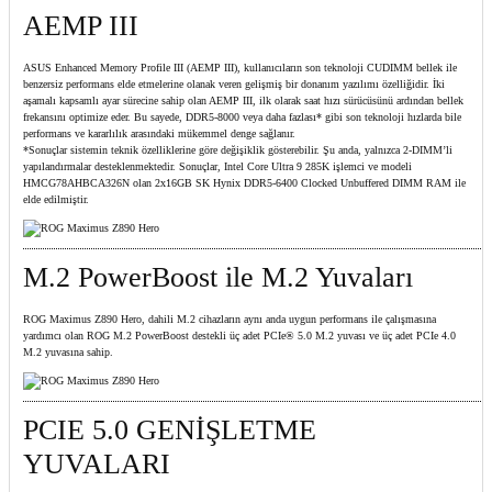
AEMP III
ASUS Enhanced Memory Profile III (AEMP III), kullanıcıların son teknoloji CUDIMM bellek ile
benzersiz performans elde etmelerine olanak veren gelişmiş bir donanım yazılımı özelliğidir. İki
aşamalı kapsamlı ayar sürecine sahip olan AEMP III, ilk olarak saat hızı sürücüsünü ardından bellek
frekansını optimize eder. Bu sayede, DDR5-8000 veya daha fazlası* gibi son teknoloji hızlarda bile
performans ve kararlılık arasındaki mükemmel denge sağlanır.
*Sonuçlar sistemin teknik özelliklerine göre değişiklik gösterebilir. Şu anda, yalnızca 2-DIMM’li
yapılandırmalar desteklenmektedir. Sonuçlar, Intel Core Ultra 9 285K işlemci ve modeli
HMCG78AHBCA326N olan 2x16GB SK Hynix DDR5-6400 Clocked Unbuffered DIMM RAM ile
elde edilmiştir.
M.2 PowerBoost ile M.2 Yuvaları
ROG Maximus Z890 Hero, dahili M.2 cihazların aynı anda uygun performans ile çalışmasına
yardımcı olan ROG M.2 PowerBoost destekli üç adet PCIe® 5.0 M.2 yuvası ve üç adet PCIe 4.0
M.2 yuvasına sahip.
PCIE 5.0 GENİŞLETME
YUVALARI