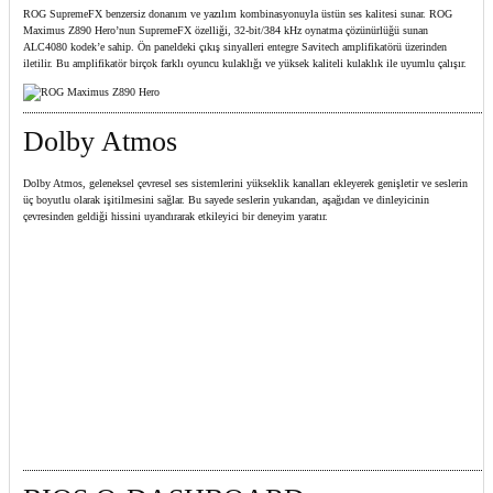
ROG SupremeFX benzersiz donanım ve yazılım kombinasyonuyla üstün ses kalitesi sunar. ROG
Maximus Z890 Hero’nun SupremeFX özelliği, 32-bit/384 kHz oynatma çözünürlüğü sunan
ALC4080 kodek’e sahip. Ön paneldeki çıkış sinyalleri entegre Savitech amplifikatörü üzerinden
iletilir. Bu amplifikatör birçok farklı oyuncu kulaklığı ve yüksek kaliteli kulaklık ile uyumlu çalışır.
Dolby Atmos
Dolby Atmos, geleneksel çevresel ses sistemlerini yükseklik kanalları ekleyerek genişletir ve seslerin
üç boyutlu olarak işitilmesini sağlar. Bu sayede seslerin yukarıdan, aşağıdan ve dinleyicinin
çevresinden geldiği hissini uyandırarak etkileyici bir deneyim yaratır.