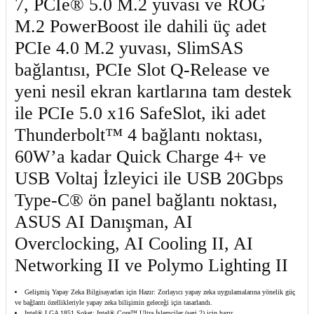
7, PCIe® 5.0 M.2 yuvası ve ROG
M.2 PowerBoost ile dahili üç adet
PCIe 4.0 M.2 yuvası, SlimSAS
bağlantısı, PCIe Slot Q-Release ve
yeni nesil ekran kartlarına tam destek
ile PCIe 5.0 x16 SafeSlot, iki adet
Thunderbolt™ 4 bağlantı noktası,
60W’a kadar Quick Charge 4+ ve
USB Voltaj İzleyici ile USB 20Gbps
Type-C® ön panel bağlantı noktası,
ASUS AI Danışman, AI
Overclocking, AI Cooling II, AI
Networking II ve Polymo Lighting II
Gelişmiş Yapay Zeka Bilgisayarları için Hazır: Zorlayıcı yapay zeka uygulamalarına yönelik güç
ve bağlantı özellikleriyle yapay zeka bilişimin geleceği için tasarlandı.
Intel® LGA 1851 Soket: Intel® Core™ Ultra İşlemciler (seri 2) için hazır.