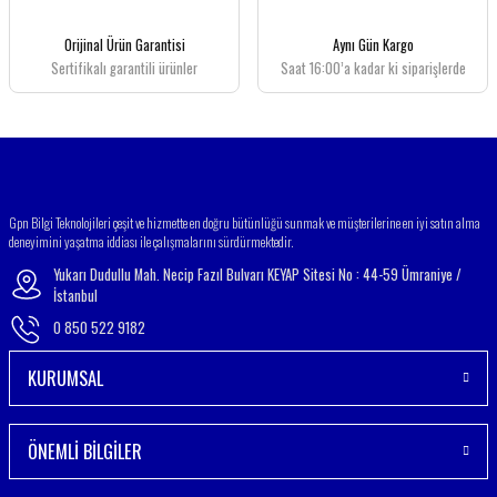
Ürün bilgilerinde hatalar bulunuyor.
Ürün fiyatı diğer sitelerden daha pahalı.
Orijinal Ürün Garantisi
Aynı Gün Kargo
Bu ürüne benzer farklı alternatifler olmalı.
Sertifikalı garantili ürünler
Saat 16:00’a kadar ki siparişlerde
Gönder
Gpn Bilgi Teknolojileri çeşit ve hizmette en doğru bütünlüğü sunmak ve müşterilerine en iyi satın alma
deneyimini yaşatma iddiası ile çalışmalarını sürdürmektedir.
Yukarı Dudullu Mah. Necip Fazıl Bulvarı KEYAP Sitesi No : 44-59 Ümraniye /
İstanbul
0 850 522 9182
KURUMSAL
ÖNEMLİ BİLGİLER