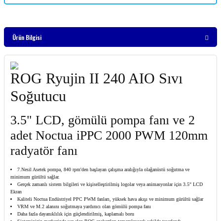
Ürün Bilgisi
ROG Ryujin II 240 AIO Sıvı
Soğutucu
3.5" LCD, gömülü pompa fanı ve 2
adet Noctua iPPC 2000 PWM 120mm
radyatör fanı
7.Nesil Asetek pompa, 840 rpm'den başlayan çalışma aralığıyla olağanüstü soğutma ve
minimum gürültü sağlar.
Gerçek zamanlı sistem bilgileri ve kişiselleştirilmiş logolar veya animasyonlar için 3.5" LCD
Ekran
Kaliteli Noctua Endüstriyel PPC PWM fanları, yüksek hava akışı ve minimum gürültü sağlar
VRM ve M.2 alanını soğutmaya yardımcı olan gömülü pompa fanı
Daha fazla dayanıklılık için güçlendirilmiş, kaplamalı boru