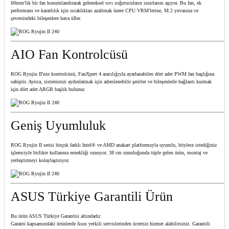
60mm'lik bir fan konumlandırarak geleneksel sıvı soğutucuların sınırlarını aşıyor. Bu fan, ek
performans ve kararlılık için sıcaklıkları azaltmak üzere CPU VRM'lerine, M.2 yuvasına ve
çevresindeki bileşenlere hava üfler.​
AIO Fan Kontrolcüsü
ROG Ryujin II'nin kontrolcüsü, FanXpert 4 aracılığıyla ayarlanabilen dört adet PWM fan başlığına
sahiptir. Ayrıca, sisteminizi aydınlatmak için adreslenebilir şeritler ve bileşenlerle bağlantı kurmak
için dört adet ARGB başlık bulunur.
Geniş Uyumluluk
ROG Ryujin II serisi birçok farklı Intel® ve AMD anakart platformuyla uyumlu, böylece istediğiniz
işlemciyle birlikte kullanma esnekliği sunuyor. 38 cm uzunluğunda tüple gelen ürün, montaj ve
yerleştirmeyi kolaylaştırıyor.
ASUS Türkiye Garantili Ürün
Bu ürün ASUS Türkiye Garantisi altındadır.
Garanti kapsamındaki ürünlerde Asus yetkili servislerinden ücretsiz hizmet alabilirsiniz. Garantili