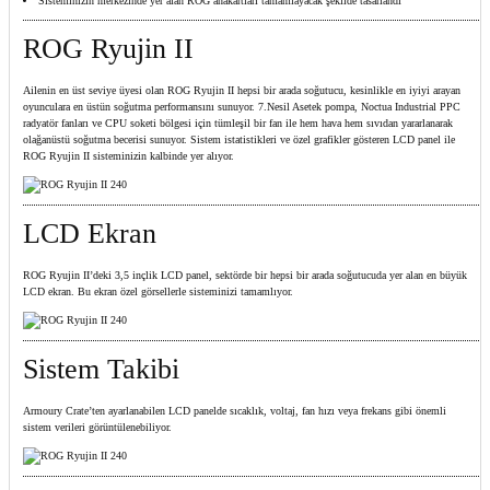
Sisteminizin merkezinde yer alan ROG anakartları tamamlayacak şekilde tasarlandı
ROG Ryujin II
Ailenin en üst seviye üyesi olan ROG Ryujin II hepsi bir arada soğutucu, kesinlikle en iyiyi arayan
oyunculara en üstün soğutma performansını sunuyor. 7.Nesil Asetek pompa, Noctua Industrial PPC
radyatör fanları ve CPU soketi bölgesi için tümleşil bir fan ile hem hava hem sıvıdan yararlanarak
olağanüstü soğutma becerisi sunuyor. Sistem istatistikleri ve özel grafikler gösteren LCD panel ile
ROG Ryujin II sisteminizin kalbinde yer alıyor.​
LCD Ekran
ROG Ryujin II’deki 3,5 inçlik LCD panel, sektörde bir hepsi bir arada soğutucuda yer alan en büyük
LCD ekran. Bu ekran özel görsellerle sisteminizi tamamlıyor.​
Sistem Takibi
Armoury Crate’ten ayarlanabilen LCD panelde sıcaklık, voltaj, fan hızı veya frekans gibi önemli
sistem verileri görüntülenebiliyor.