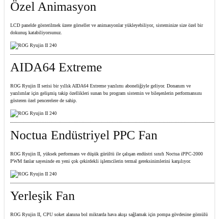
Özel Animasyon
LCD panelde gösterilmek üzere görseller ve animasyonlar yükleyebiliyor, sisteminize size özel bir
dokunuş katabiliyorsunuz.
AIDA64 Extreme
ROG Ryujin II serisi bir yıllık AIDA64 Extreme yazılımı aboneliğiyle geliyor. Donanım ve
yazılımlar için gelişmiş takip özellikleri sunan bu program sistemin ve bileşenlerin performansını
gösteren özel pencerelere de sahip.​
Noctua Endüstriyel PPC Fan
ROG Ryujin II, yüksek performans ve düşük gürültü ile çalışan endüstri sınıfı Noctua iPPC-2000
PWM fanlar sayesinde en yeni çok çekirdekli işlemcilerin termal gereksinimlerini karşılıyor.
Yerleşik Fan
ROG Ryujin II, CPU soket alanına bol miktarda hava akışı sağlamak için pompa gövdesine gömülü