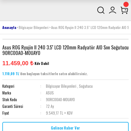
Anasayfa
Bilgisayar Bileşenleri
Asus ROG Ryujin II 240 3.5'' LCD 120mm Radyatör AIO
Asus ROG Ryujin II 240 3.5'' LCD 120mm Radyatör AIO Sıvı Soğutucu
90RC00A0-M0UAY0
11.459,00 ₺
Kdv Dahil
1.110,09 TL
'den başlayan taksitlerle satın alabilirsiniz.
Kategori
Bilgisayar Bileşenleri
,
Soğutucu
Marka
ASUS
Stok Kodu
90RC00A0-M0UAY0
Garanti Süresi
72 Ay
Fiyat
9.549,17 TL + KDV
Gelince Haber Ver