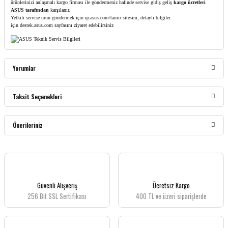
ürünlerinizi anlaşmalı kargo firması ile göndermeniz halinde servise gidiş geliş
kargo ücretleri
ASUS tarafından
karşılanır.
Yetkili servise ürün göndermek için
qr.asus.com/tamir
sitesini, detaylı bilgiler
için
destek.asus.com
sayfasını ziyaret edebilirsiniz
Yorumlar
Taksit Seçenekleri
Bu ürüne ilk yorumu siz yapın!
Önerileriniz
Yorum Yaz
Bu ürünün fiyat bilgisi, resim, ürün açıklamalarında ve diğer konularda yetersiz
gördüğünüz noktaları öneri formunu kullanarak tarafımıza iletebilirsiniz.
Görüş ve önerileriniz için teşekkür ederiz.
Güvenli Alışveriş
Ücretsiz Kargo
256 Bit SSL Sertifikası
400 TL ve üzeri siparişlerde
Ürün resmi kalitesiz, bozuk veya görüntülenemiyor.
Ürün açıklamasında eksik bilgiler bulunuyor.