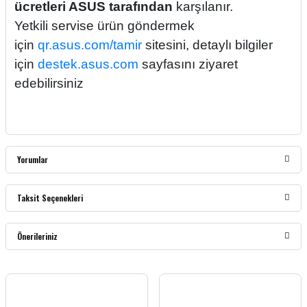
ücretleri ASUS tarafından
karşılanır.
Yetkili servise ürün göndermek
için
qr.asus.com/tamir
sitesini, detaylı bilgiler
için
destek.asus.com
sayfasını ziyaret
edebilirsiniz
Yorumlar
Taksit Seçenekleri
Bu ürüne ilk yorumu siz yapın!
Önerileriniz
Yorum Yaz
Bu ürünün fiyat bilgisi, resim, ürün açıklamalarında ve diğer konularda yetersiz
gördüğünüz noktaları öneri formunu kullanarak tarafımıza iletebilirsiniz.
Görüş ve önerileriniz için teşekkür ederiz.