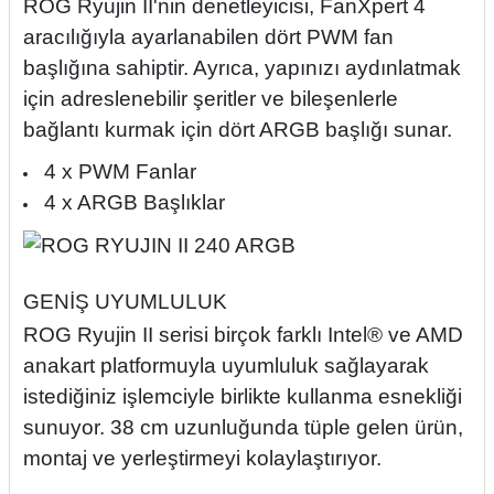
ROG Ryujin II'nin denetleyicisi, FanXpert 4
aracılığıyla ayarlanabilen dört PWM fan
başlığına sahiptir. Ayrıca, yapınızı aydınlatmak
için adreslenebilir şeritler ve bileşenlerle
bağlantı kurmak için dört ARGB başlığı sunar.
4 x PWM Fanlar
4 x ARGB Başlıklar
GENİŞ UYUMLULUK
ROG Ryujin II serisi birçok farklı Intel® ve AMD
anakart platformuyla uyumluluk sağlayarak
istediğiniz işlemciyle birlikte kullanma esnekliği
sunuyor. 38 cm uzunluğunda tüple gelen ürün,
montaj ve yerleştirmeyi kolaylaştırıyor.