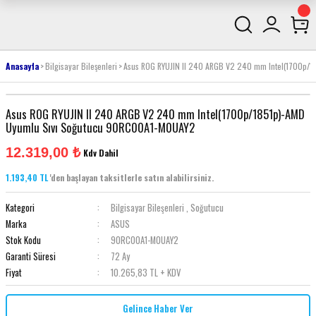
Anasayfa
Bilgisayar Bileşenleri
Asus ROG RYUJIN II 240 ARGB V2 240 mm Intel(1700p/
Asus ROG RYUJIN II 240 ARGB V2 240 mm Intel(1700p/1851p)-AMD
Uyumlu Sıvı Soğutucu 90RC00A1-M0UAY2
12.319,00 ₺
Kdv Dahil
1.193,40 TL
'den başlayan taksitlerle satın alabilirsiniz.
Kategori
Bilgisayar Bileşenleri
,
Soğutucu
Marka
ASUS
Stok Kodu
90RC00A1-M0UAY2
Garanti Süresi
72 Ay
Fiyat
10.265,83 TL + KDV
Gelince Haber Ver