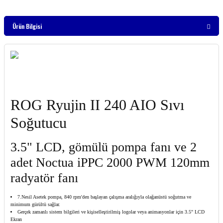
Ürün Bilgisi
ROG Ryujin II 240 AIO Sıvı
Soğutucu
3.5" LCD, gömülü pompa fanı ve 2
adet Noctua iPPC 2000 PWM 120mm
radyatör fanı
7.Nesil Asetek pompa, 840 rpm'den başlayan çalışma aralığıyla olağanüstü soğutma ve
minimum gürültü sağlar.
Gerçek zamanlı sistem bilgileri ve kişiselleştirilmiş logolar veya animasyonlar için 3.5" LCD
Ekran