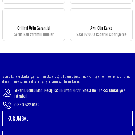
Ürün açıklamasında eksik bilgiler bulunuyor.
Ürün bilgilerinde hatalar bulunuyor.
Ürün fiyatı diğer sitelerden daha pahalı.
Orijinal Ürün Garantisi
Aynı Gün Kargo
Bu ürüne benzer farklı alternatifler olmalı.
Sertifikalı garantili ürünler
Saat 16:00’a kadar ki siparişlerde
Gönder
Gpn Bilgi Teknolojileri çeşit ve hizmette en doğru bütünlüğü sunmak ve müşterilerine en iyi satın alma
deneyimini yaşatma iddiası ile çalışmalarını sürdürmektedir.
Yukarı Dudullu Mah. Necip Fazıl Bulvarı KEYAP Sitesi No : 44-59 Ümraniye /
İstanbul
0 850 522 9182
KURUMSAL