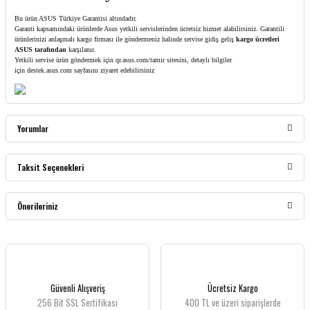
Bu ürün ASUS Türkiye Garantisi altındadır.
Garanti kapsamındaki ürünlerde Asus yetkili servislerinden ücretsiz hizmet alabilirsiniz. Garantili
ürünlerinizi anlaşmalı kargo firması ile göndermeniz halinde servise gidiş geliş
kargo ücretleri
ASUS tarafından
karşılanır.
Yetkili servise ürün göndermek için
qr.asus.com/tamir
sitesini, detaylı bilgiler
için
destek.asus.com
sayfasını ziyaret edebilirsiniz
Yorumlar
Taksit Seçenekleri
Bu ürüne ilk yorumu siz yapın!
Önerileriniz
Yorum Yaz
Bu ürünün fiyat bilgisi, resim, ürün açıklamalarında ve diğer konularda yetersiz
gördüğünüz noktaları öneri formunu kullanarak tarafımıza iletebilirsiniz.
Görüş ve önerileriniz için teşekkür ederiz.
Güvenli Alışveriş
Ücretsiz Kargo
256 Bit SSL Sertifikası
400 TL ve üzeri siparişlerde
Ürün resmi kalitesiz, bozuk veya görüntülenemiyor.