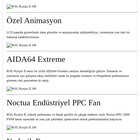
Özel Animasyon
LCD panelde gösterilmek üzere görseller ve animasyonlar yükleyebiliyor, sisteminize size özel bir
dokunuş katabiliyorsunuz.
AIDA64 Extreme
ROG Ryujin II serisi bir yıllık AIDA64 Extreme yazılımı aboneliğiyle geliyor. Donanım ve
yazılımlar için gelişmiş takip özellikleri sunan bu program sistemin ve bileşenlerin performansını
gösteren özel pencerelere de sahip.​
Noctua Endüstriyel PPC Fan
ROG Ryujin II, yüksek performans ve düşük gürültü ile çalışan endüstri sınıfı Noctua iPPC-2000
PWM fanlar sayesinde en yeni çok çekirdekli işlemcilerin termal gereksinimlerini karşılıyor.