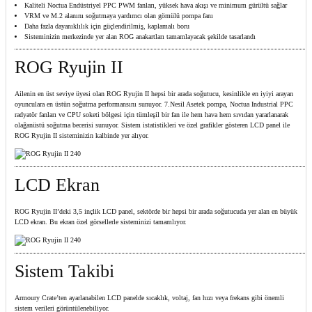
Kaliteli Noctua Endüstriyel PPC PWM fanları, yüksek hava akışı ve minimum gürültü sağlar
VRM ve M.2 alanını soğutmaya yardımcı olan gömülü pompa fanı
Daha fazla dayanıklılık için güçlendirilmiş, kaplamalı boru
Sisteminizin merkezinde yer alan ROG anakartları tamamlayacak şekilde tasarlandı
ROG Ryujin II
Ailenin en üst seviye üyesi olan ROG Ryujin II hepsi bir arada soğutucu, kesinlikle en iyiyi arayan
oyunculara en üstün soğutma performansını sunuyor. 7.Nesil Asetek pompa, Noctua Industrial PPC
radyatör fanları ve CPU soketi bölgesi için tümleşil bir fan ile hem hava hem sıvıdan yararlanarak
olağanüstü soğutma becerisi sunuyor. Sistem istatistikleri ve özel grafikler gösteren LCD panel ile
ROG Ryujin II sisteminizin kalbinde yer alıyor.​
LCD Ekran
ROG Ryujin II’deki 3,5 inçlik LCD panel, sektörde bir hepsi bir arada soğutucuda yer alan en büyük
LCD ekran. Bu ekran özel görsellerle sisteminizi tamamlıyor.​
Sistem Takibi
Armoury Crate’ten ayarlanabilen LCD panelde sıcaklık, voltaj, fan hızı veya frekans gibi önemli
sistem verileri görüntülenebiliyor.