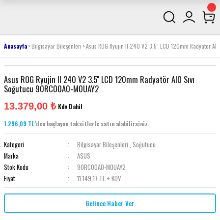
Anasayfa
Bilgisayar Bileşenleri
Asus ROG Ryujin II 240 V2 3.5'' LCD 120mm Radyatör 
Asus ROG Ryujin II 240 V2 3.5'' LCD 120mm Radyatör AIO Sıvı
Soğutucu 90RC00A0-M0UAY2
13.379,00 ₺
Kdv Dahil
1.296,09 TL
'den başlayan taksitlerle satın alabilirsiniz.
Kategori
Bilgisayar Bileşenleri
,
Soğutucu
Marka
ASUS
Stok Kodu
90RC00A0-M0UAY2
Fiyat
11.149,17 TL + KDV
Gelince Haber Ver