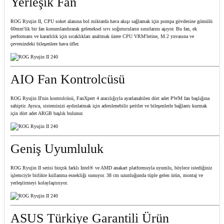
Yerleşik Fan
ROG Ryujin II, CPU soket alanına bol miktarda hava akışı sağlamak için pompa gövdesine gömülü
60mm'lik bir fan konumlandırarak geleneksel sıvı soğutucuların sınırlarını aşıyor. Bu fan, ek
performans ve kararlılık için sıcaklıkları azaltmak üzere CPU VRM'lerine, M.2 yuvasına ve
çevresindeki bileşenlere hava üfler.​
AIO Fan Kontrolcüsü
ROG Ryujin II'nin kontrolcüsü, FanXpert 4 aracılığıyla ayarlanabilen dört adet PWM fan başlığına
sahiptir. Ayrıca, sisteminizi aydınlatmak için adreslenebilir şeritler ve bileşenlerle bağlantı kurmak
için dört adet ARGB başlık bulunur.
Geniş Uyumluluk
ROG Ryujin II serisi birçok farklı Intel® ve AMD anakart platformuyla uyumlu, böylece istediğiniz
işlemciyle birlikte kullanma esnekliği sunuyor. 38 cm uzunluğunda tüple gelen ürün, montaj ve
yerleştirmeyi kolaylaştırıyor.
ASUS Türkiye Garantili Ürün