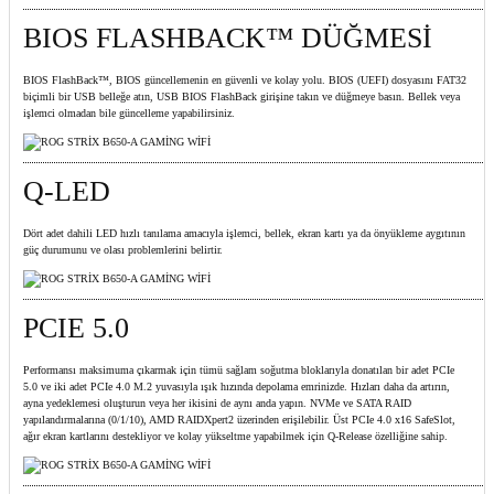
BIOS FLASHBACK™ DÜĞMESİ
BIOS FlashBack™, BIOS güncellemenin en güvenli ve kolay yolu. BIOS (UEFI) dosyasını FAT32
biçimli bir USB belleğe atın, USB BIOS FlashBack girişine takın ve düğmeye basın. Bellek veya
işlemci olmadan bile güncelleme yapabilirsiniz.
Q-LED
Dört adet dahili LED hızlı tanılama amacıyla işlemci, bellek, ekran kartı ya da önyükleme aygıtının
güç durumunu ve olası problemlerini belirtir.
PCIE 5.0
Performansı maksimuma çıkarmak için tümü sağlam soğutma bloklarıyla donatılan bir adet PCIe
5.0 ve iki adet PCIe 4.0 M.2 yuvasıyla ışık hızında depolama emrinizde. Hızları daha da artırın,
ayna yedeklemesi oluşturun veya her ikisini de aynı anda yapın. NVMe ve SATA RAID
yapılandırmalarına (0/1/10), AMD RAIDXpert2 üzerinden erişilebilir. Üst PCIe 4.0 x16 SafeSlot,
ağır ekran kartlarını destekliyor ve kolay yükseltme yapabilmek için Q-Release özelliğine sahip.