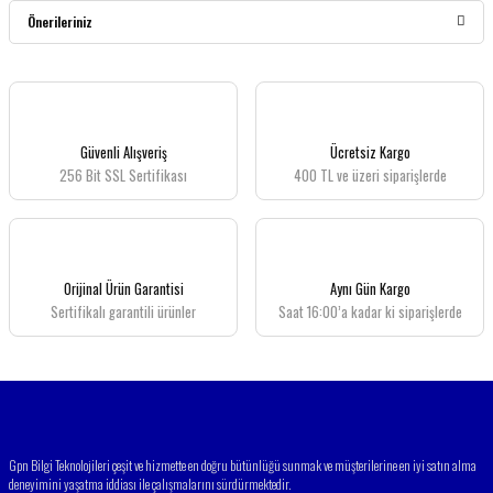
Önerileriniz
Yorum Yaz
Bu ürünün fiyat bilgisi, resim, ürün açıklamalarında ve diğer konularda yetersiz
gördüğünüz noktaları öneri formunu kullanarak tarafımıza iletebilirsiniz.
Görüş ve önerileriniz için teşekkür ederiz.
Güvenli Alışveriş
Ücretsiz Kargo
256 Bit SSL Sertifikası
400 TL ve üzeri siparişlerde
Ürün resmi kalitesiz, bozuk veya görüntülenemiyor.
Ürün açıklamasında eksik bilgiler bulunuyor.
Ürün bilgilerinde hatalar bulunuyor.
Ürün fiyatı diğer sitelerden daha pahalı.
Orijinal Ürün Garantisi
Aynı Gün Kargo
Bu ürüne benzer farklı alternatifler olmalı.
Sertifikalı garantili ürünler
Saat 16:00’a kadar ki siparişlerde
Gönder
Gpn Bilgi Teknolojileri çeşit ve hizmette en doğru bütünlüğü sunmak ve müşterilerine en iyi satın alma
deneyimini yaşatma iddiası ile çalışmalarını sürdürmektedir.