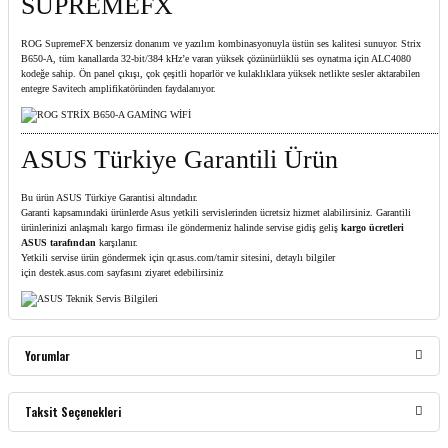
SUPREMEFX
ROG SupremeFX benzersiz donanım ve yazılım kombinasyonuyla üstün ses kalitesi sunuyor. Strix
B650-A, tüm kanallarda 32-bit/384 kHz’e varan yüksek çözünürlüklü ses oynatma için ALC4080
kodeğe sahip. Ön panel çıkışı, çok çeşitli hoparlör ve kulaklıklara yüksek netlikte sesler aktarabilen
entegre Savitech amplifikatöründen faydalanıyor.
ASUS Türkiye Garantili Ürün
Bu ürün ASUS Türkiye Garantisi altındadır.
Garanti kapsamındaki ürünlerde Asus yetkili servislerinden ücretsiz hizmet alabilirsiniz. Garantili
ürünlerinizi anlaşmalı kargo firması ile göndermeniz halinde servise gidiş geliş
kargo ücretleri
ASUS tarafından
karşılanır.
Yetkili servise ürün göndermek için
qr.asus.com/tamir
sitesini, detaylı bilgiler
için
destek.asus.com
sayfasını ziyaret edebilirsiniz
Yorumlar
Taksit Seçenekleri
Bu ürüne ilk yorumu siz yapın!