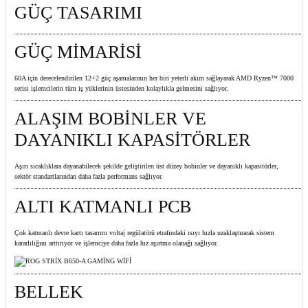
GÜÇ TASARIMI
GÜÇ MİMARİSİ
60A için derecelendirilen 12+2 güç aşamalarının her biri yeterli akım sağlayarak AMD Ryzen™ 7000
serisi işlemcilerin tüm iş yüklerinin üstesinden kolaylıkla gelmesini sağlıyor.
ALAŞIM BOBİNLER VE
DAYANIKLI KAPASİTÖRLER
Aşırı sıcaklıklara dayanabilecek şekilde geliştirilen üst düzey bobinler ve dayanıklı kapasitörler,
sektör standartlarından daha fazla performans sağlıyor.
ALTI KATMANLI PCB
Çok katmanlı devre kartı tasarımı voltaj regülatörü etrafındaki ısıyı hızla uzaklaştırarak sistem
kararlılığını arttırıyor ve işlemciye daha fazla hız aşırtma olanağı sağlıyor.
BELLEK