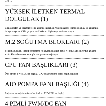
sağlıyor.
YÜKSEK İLETKEN TERMAL
DOLGULAR (1)
Güç aşamaları ve soğutma bloğu arasında kullanılan yüksek kaliteli termal dolgular, ısı aktarımını
iyileştirmeye ve VRM çalışma sıcaklıklarını düşürmeye yardımcı oluyor.
M.2 SOĞUTMA BLOKLARI (2)
Soğutma blokları, kararlı performans ve güvenilirlik için dahili NVME SSD’leri uygun çalışma
sıcaklıklarında tutmak amacıyla tüm yuvaları soğutuyor.
CPU FAN BAŞLIKLARI (3)
Özel bir çift PWM/DC fan başlığı, CPU soğutucusuna kolay erişim sağlıyor.
AIO POMPA FANI BAŞLIĞI (4)
Bağımsız su soğutma sistemleri özel bir PWM/DC fan başlığı.
4 PİMLİ PWM/DC FAN