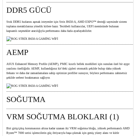
DDR5 GÜCÜ
Stok DDR5 hızlarını aşmak isteyenler için Strix B650-A, AMD EXPO™ desteği sayesinde sistem
toplama meraklılarına yönelik kitlere hazır. Tecrübeli kullanıcılar, UEFI menüsünde bulunan
kapsamlı seçenekler aracılığıyla performansı daha fazla ayarlayabilirler.
AEMP
ASUS Enhanced Memory Profile (AEMP), PMIC kısıtlı bellek modülleri için sunulan özel bir aygıt
yazılımı özelliğidir. AEMP, kullandığınız kit’deki çipleri otomatik şekilde bulup daha yüksek
frekans ve daha dar zamanlamalara sahip optimize profiller sunuyor, böylece performansı zahmetsiz
şekilde serbest bırakmanızı sağlıyor.
SOĞUTMA
VRM SOĞUTMA BLOKLARI (1)
Biri giriş/çıkış korumasının altına kadar uzanan iki VRM soğutma bloğu, yüksek performanslı AMD
Ryzen™ 7000 serisi işlemcilerin güç ihtiyacıyla başa çıkmak için geniş yüzey alanı ve kütle