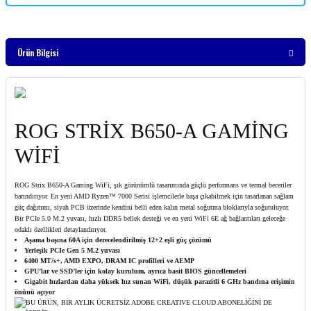
Ürün Bilgisi
ROG STRİX B650-A GAMİNG
WİFİ
ROG Strix B650-A Gaming WiFi, şık görünümlü tasarımında güçlü performans ve termal beceriler
barındırıyor. En yeni AMD Ryzen™ 7000 Serisi işlemcilerle başa çıkabilmek için tasarlanan sağlam
güç dağıtımı, siyah PCB üzerinde kendini belli eden kalın metal soğutma bloklarıyla soğutuluyor.
Bir PCIe 5.0 M.2 yuvası, hızlı DDR5 bellek desteği ve en yeni WiFi 6E ağ bağlantıları geleceğe
odaklı özellikleri detaylandırıyor.
Aşama başına 60A için derecelendirilmiş 12+2 eşli güç çözümü
Yerleşik PCIe Gen 5 M.2 yuvası
6400 MT/s+, AMD EXPO, DRAM IC profilleri ve AEMP
GPU’lar ve SSD’ler için kolay kurulum, ayrıca basit BIOS güncellemeleri
Gigabit hızlardan daha yüksek hız sunan WiFi, düşük parazitli 6 GHz bandına erişimin
önünü açıyor