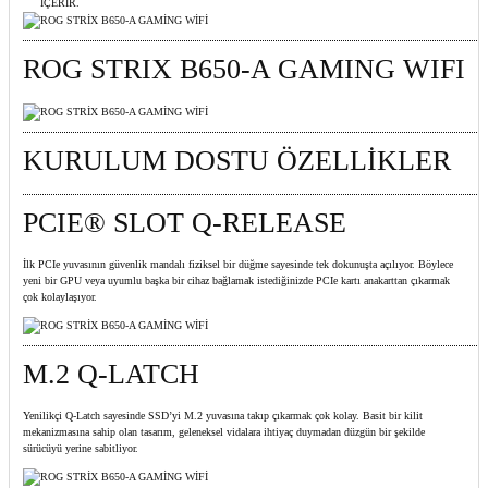
ROG STRIX B650-A GAMING WIFI
KURULUM DOSTU ÖZELLİKLER
PCIE® SLOT Q-RELEASE
İlk PCIe yuvasının güvenlik mandalı fiziksel bir düğme sayesinde tek dokunuşta açılıyor. Böylece
yeni bir GPU veya uyumlu başka bir cihaz bağlamak istediğinizde PCIe kartı anakarttan çıkarmak
çok kolaylaşıyor.
M.2 Q-LATCH
Yenilikçi Q-Latch sayesinde SSD’yi M.2 yuvasına takıp çıkarmak çok kolay. Basit bir kilit
mekanizmasına sahip olan tasarım, geleneksel vidalara ihtiyaç duymadan düzgün bir şekilde
sürücüyü yerine sabitliyor.