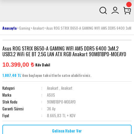
Anasayfa
Gaming
Anakart
Asus ROG STRIX B650-A GAMING WIFI AM5 DDR5 6400 3xM.2
Asus ROG STRIX B650-A GAMING WIFI AM5 DDR5 6400 3xM.2
USB3.2 WiFi 6E BT 2.5G LAN ATX RGB Anakart 90MB1BP0-M0EAY0
10.399,00 ₺
Kdv Dahil
1.007,40 TL
'den başlayan taksitlerle satın alabilirsiniz.
Kategori
Anakart
,
Anakart
Marka
ASUS
Stok Kodu
90MB1BP0-M0EAY0
Garanti Süresi
36 Ay
Fiyat
8.665,83 TL + KDV
Gelince Haber Ver