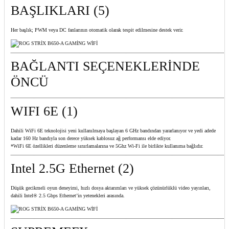
BAŞLIKLARI (5)
Her başlık; PWM veya DC fanlarının otomatik olarak tespit edilmesine destek verir.
BAĞLANTI SEÇENEKLERİNDE
ÖNCÜ
WIFI 6E (1)
Dahili WiFi 6E teknolojisi yeni kullanılmaya başlayan 6 GHz bandından yararlanıyor ve yedi adede
kadar 160 Hz bandıyla son derece yüksek kablosuz ağ performansı elde ediyor.
*WiFi 6E özellikleri düzenleme sınırlamalarına ve 5Ghz Wi-Fi ile birlikte kullanıma bağlıdır.
Intel 2.5G Ethernet (2)
Düşük gecikmeli oyun deneyimi, hızlı dosya aktarımları ve yüksek çözünürlüklü video yayınları,
dahili Intel® 2.5 Gbps Ethernet’in yetenekleri arasında.