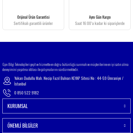
Ürün bilgilerinde hatalar bulunuyor.
Ürün fiyatı diğer sitelerden daha pahalı.
Orijinal Ürün Garantisi
Aynı Gün Kargo
Bu ürüne benzer farklı alternatifler olmalı.
Sertifikalı garantili ürünler
Saat 16:00’a kadar ki siparişlerde
Gönder
Gpn Bilgi Teknolojileri çeşit ve hizmette en doğru bütünlüğü sunmak ve müşterilerine en iyi satın alma
deneyimini yaşatma iddiası ile çalışmalarını sürdürmektedir.
Yukarı Dudullu Mah. Necip Fazıl Bulvarı KEYAP Sitesi No : 44-59 Ümraniye /
İstanbul
0 850 522 9182
KURUMSAL
ÖNEMLİ BİLGİLER