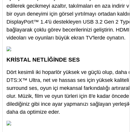
edilerek gecikmeyi azaltır, takılmaları en aza indirir v
bir oyun deneyimi için görsel yırtılmayı ortadan kaldır
DisplayPort™ 1.4'ü destekleyen USB 3.2 Gen 2 Type-C™
bağlayarak çoklu görev becerilerinizi geliştirin. HDMI 2
videoları ve oyunları büyük ekran TV'lerde oynatın.
KRİSTAL NETLİĞİNDE SES
Dört kesimli iki hoparlör yüksek ve güçlü olup, daha d
DTS:X™ Ultra, net ve hassas ses için yüksek kaliteli 
surround ses, oyun içi mekansal farkındalığı artırara
olur. Müzik, film ve oyun türleri için 8'e kadar önced
dilediğiniz gibi ince ayar yapmanızı sağlayan yerleşik
daha da optimize eder.