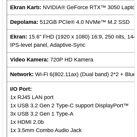
Ekran Kartı:
NVIDIA® GeForce RTX™ 3050 Laptop
Depolama:
512GB PCIe® 4.0 NVMe™ M.2 SSD
Ekran:
15.6" FHD (1920 x 1080) 16:9, 250 nits, 144
IPS-level panel, Adaptive-Sync
Video Kamera:
720P HD Kamera
Network:
Wi-Fi 6(802.11ax) (Dual band) 2*2 + Blue
I/O Port:
1x RJ45 LAN port
1x USB 3.2 Gen 2 Type-C support DisplayPort™
3x USB 3.2 Gen 1 Type-A
1x HDMI 2.0b
1x 3.5mm Combo Audio Jack