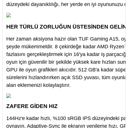
düzeydeki dayanıklılığı, her yerde en iyi oyununuzu 
HER TÜRLÜ ZORLUĞUN ÜSTESİNDEN GELİN
Her zaman aksiyona hazır olan TUF Gaming A15, oyun,
şeyde mükemmeldir. 8 çekirdeğe kadar AMD Ryzen™
fazlasını gerçekleştirmek için 16'ya kadar iş parçacığı
oyun için güvenilir bir şekilde yüksek kare hızları
GPU ile oyun grafikleri akıcıdır. 512 GB'a kadar sü
sürelerini hızlandırırken açık SSD yuvası, tüm oyunlar
alan eklemenizi kolaylaştırır.
ZAFERE GİDEN HIZ
144Hz'e kadar hızlı, %100 sRGB IPS düzeyindeki pane
oynayın. Adaptive-Sync ile ekranın yenileme hızı, GP