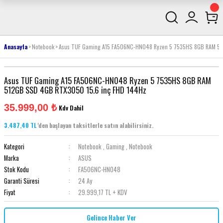
Anasayfa
Notebook
Asus TUF Gaming A15 FA506NC-HN048 Ryzen 5 7535HS 8GB RAM 51
Asus TUF Gaming A15 FA506NC-HN048 Ryzen 5 7535HS 8GB RAM
512GB SSD 4GB RTX3050 15.6 inç FHD 144Hz
35.999,00 ₺
Kdv Dahil
3.487,40 TL
'den başlayan taksitlerle satın alabilirsiniz.
Kategori
Notebook
,
Gaming
,
Notebook
Marka
ASUS
Stok Kodu
FA506NC-HN048
Garanti Süresi
24 Ay
Fiyat
29.999,17 TL + KDV
Gelince Haber Ver