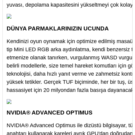
yuvası, depolama kapasitesini yükseltmeyi çok kolaylaş
DÜNYA PARMAKLARINIZIN UCUNDA
Kendinizi oyun oynamak için optimize edilmiş masaüstü
tip Mini LED RGB arka aydınlatma, kendi benzersiz tarz
etmenize olanak tanırken, vurgulanmış WASD vurgula
belirli modellerle, size temel hareket komutları için gö
teknolojisi, daha hızlı yanıt verme ve zahmetsiz kontr
yüksek tetikler. Gerçek TUF biçiminde, her bir tuş, üst
hassasiyet için 20 milyondan fazla basışa dayanacak 
NVIDIA® ADVANCED OPTIMUS
NVIDIA® Advanced Optimus ile dizüstü bilgisayar, tüml
anahtarı kullanarak kareleri ayrık GPU'dan doğrudan e