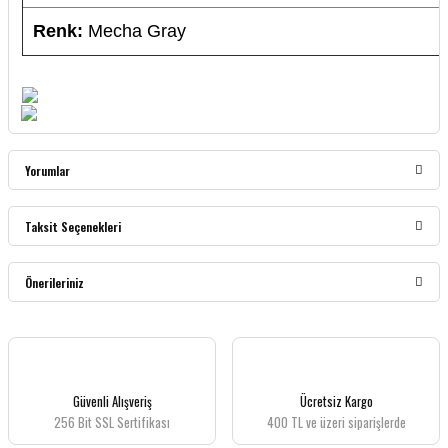
Renk:
Mecha Gray
Yorumlar
Taksit Seçenekleri
Bu ürüne ilk yorumu siz yapın!
Önerileriniz
Yorum Yaz
Bu ürünün fiyat bilgisi, resim, ürün açıklamalarında ve diğer konularda yetersiz
gördüğünüz noktaları öneri formunu kullanarak tarafımıza iletebilirsiniz.
Görüş ve önerileriniz için teşekkür ederiz.
Güvenli Alışveriş
Ücretsiz Kargo
256 Bit SSL Sertifikası
400 TL ve üzeri siparişlerde
Ürün resmi kalitesiz, bozuk veya görüntülenemiyor.