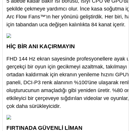
5 adede kadar bakır ısı borusu, ısıyı CPU ve GPU'dan
şekilde çekmeye yardımcı olur. İnce kasa soğutma için
Arc Flow Fans™'ın her yönünü geliştirdik. Her biri, h
için tabandan uca değişen kalınlıkta 84 kanat içerir.
HİÇ BİR ANI KAÇIRMAYIN
FHD 144 Hz ekran sayesinde profesyonellere ayak uy
gerçekçi bir oyun için gecikmeyi azaltmak, takılmayı e
ortadan kaldırmak için ekranın yenileme hızını GPU'n
paneli, DCI-P3 renk alanının %100'üne ulaşarak renkle
oluşturucunun amaçladığı gibi yeniden üretir. %80 
etkileyici bir çerçeveye sığdırılan videolar ve oyunlar
çok daha sürükleyicidir.
FIRTINADA GÜVENLİ LİMAN