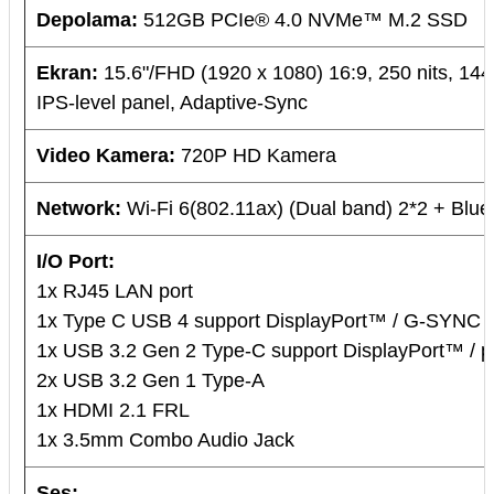
Depolama:
512GB PCIe® 4.0 NVMe™ M.2 SSD
Ekran:
15.6"/FHD (1920 x 1080) 16:9, 250 nits, 144
IPS-level panel, Adaptive-Sync
Video Kamera:
720P HD Kamera
Network:
Wi-Fi 6(802.11ax) (Dual band) 2*2 + Blue
I/O Port:
1x RJ45 LAN port
1x Type C USB 4 support DisplayPort™ / G-SYNC
1x USB 3.2 Gen 2 Type-C support DisplayPort™ / p
2x USB 3.2 Gen 1 Type-A
1x HDMI 2.1 FRL
1x 3.5mm Combo Audio Jack
Ses: