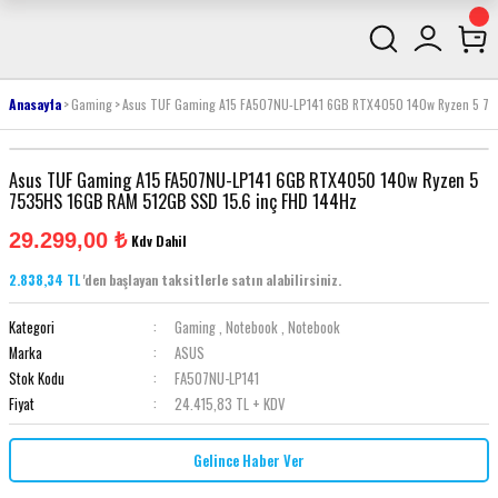
Anasayfa
Gaming
Asus TUF Gaming A15 FA507NU-LP141 6GB RTX4050 140w Ryzen 5 75
Asus TUF Gaming A15 FA507NU-LP141 6GB RTX4050 140w Ryzen 5
7535HS 16GB RAM 512GB SSD 15.6 inç FHD 144Hz
29.299,00 ₺
Kdv Dahil
2.838,34 TL
'den başlayan taksitlerle satın alabilirsiniz.
Kategori
Gaming
,
Notebook
,
Notebook
Marka
ASUS
Stok Kodu
FA507NU-LP141
Fiyat
24.415,83 TL + KDV
Gelince Haber Ver