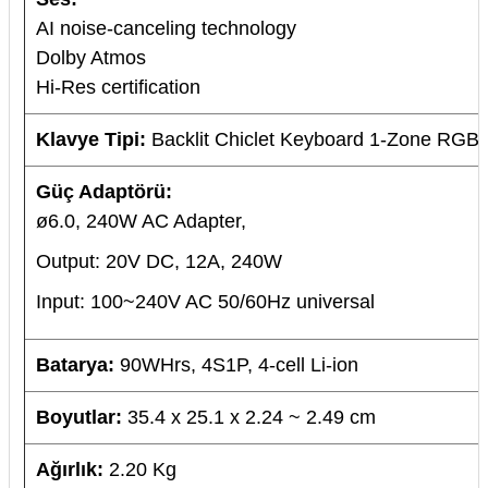
AI noise-canceling technology
Dolby Atmos
Hi-Res certification
Klavye Tipi:
Backlit Chiclet Keyboard 1-Zone RGB
Güç Adaptörü:
ø6.0, 240W AC Adapter,
Output: 20V DC, 12A, 240W
Input: 100~240V AC 50/60Hz universal
Batarya:
90WHrs, 4S1P, 4-cell Li-ion
Boyutlar:
35.4 x 25.1 x 2.24 ~ 2.49 cm
Ağırlık:
2.20 Kg