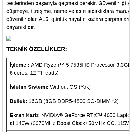
testlerinden başarıyla geçmesi gerekir. Güvenilirliği s
düşmeye, titreşime, neme ve aşırı sıcaklıklara maruz k
güvenilir olan A15, günlük hayatın kazara çarpmaların
dayanıklıdır.
TEKNİK ÖZELLİKLER:
İşlemci:
AMD Ryzen™ 5 7535HS Processor 3.3GHz 
6 cores, 12 Threads)
İşletim Sistemi:
Without OS (Yok)
Bellek:
16GB (8GB DDR5-4800 SO-DIMM *2)
Ekran Kartı:
NVIDIA® GeForce RTX™ 4050 Lapto
at 140W (2370MHz Boost Clock+50MHz OC, 115W