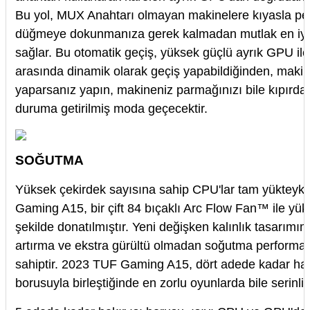
Bu yol, MUX Anahtarı olmayan makinelere kıyasla perf
düğmeye dokunmanıza gerek kalmadan mutlak en iyi 
sağlar. Bu otomatik geçiş, yüksek güçlü ayrık GPU i
arasında dinamik olarak geçiş yapabildiğinden, makin
yaparsanız yapın, makineniz parmağınızı bile kıpırd
duruma getirilmiş moda geçecektir.
SOĞUTMA
Yüksek çekirdek sayısına sahip CPU'lar tam yükteyken
Gaming A15, bir çift 84 bıçaklı Arc Flow Fan™ ile y
şekilde donatılmıştır. Yeni değişken kalınlık tasarımım
artırma ve ekstra gürültü olmadan soğutma performansın
sahiptir. 2023 TUF Gaming A15, dört adede kadar hava
borusuyla birleştiğinde en zorlu oyunlarda bile serinliğ