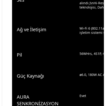
alındı.)\nHi-Res
teknolojisi, Dahi
Wi-Fi 6 (802.11a
Ağ ve İletişim
işletim sistemi s
56WHrs, 4S1P, 4 
Pil
ø6.0, 180W AC Ad
Güç Kaynağı
Evet
AURA
SENKRONİZASYON