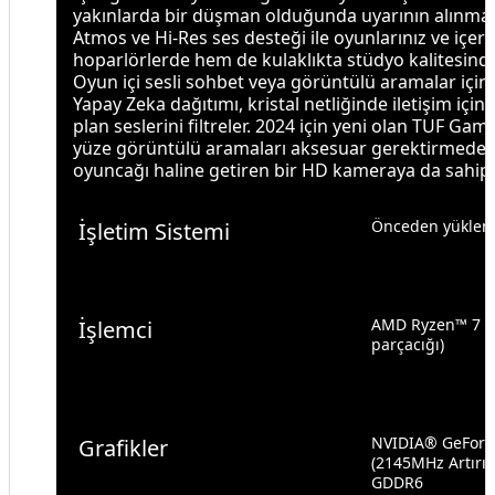
yakınlarda bir düşman olduğunda uyarının alınmas
Atmos ve Hi-Res ses desteği ile oyunlarınız ve içer
hoparlörlerde hem de kulaklıkta stüdyo kalitesinde 
Oyun içi sesli sohbet veya görüntülü aramalar için 
Yapay Zeka dağıtımı, kristal netliğinde iletişim için 
plan seslerini filtreler. 2024 için yeni olan TUF Gam
yüze görüntülü aramaları aksesuar gerektirmede
oyuncağı haline getiren bir HD kameraya da sahip.
Önceden yüklenmi
İşletim Sistemi
AMD Ryzen™ 7 170
İşlemci
parçacığı)
NVIDIA® GeForce
Grafikler
(2145MHz Artırıl
GDDR6