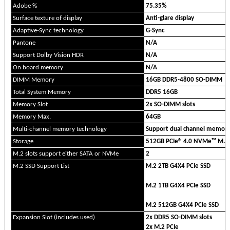
Adobe %
75.35%
Surface texture of display
Anti-glare display
Adaptive-Sync technology
G-Sync
Pantone
N/A
Support Dolby Vision HDR
N/A
On board memory
N/A
DIMM Memory
16GB DDR5-4800 SO-DIMM
Total System Memory
DDR5 16GB
Memory Slot
2x SO-DIMM slots
Memory Max.
64GB
Multi-channel memory technology
Support dual channel memory
Storage
512GB PCIe® 4.0 NVMe™ M.2
M.2 slots support either SATA or NVMe
2
M.2 SSD Support List
M.2 2TB G4X4 PCIe SSD
M.2 1TB G4X4 PCIe SSD
M.2 512GB G4X4 PCIe SSD
Expansion Slot (includes used)
2x DDR5 SO-DIMM slots
2x M.2 PCIe