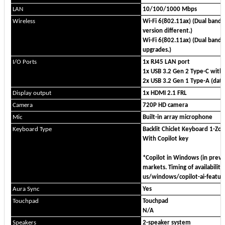
LAN
10/100/1000 Mbps
Wireless
Wi-Fi 6(802.11ax) (Dual band)
version different.)
Wi-Fi 6(802.11ax) (Dual band)
upgrades.)
I/O Ports
1x RJ45 LAN port
1x USB 3.2 Gen 2 Type-C with
2x USB 3.2 Gen 1 Type-A (dat
Display output
1x HDMI 2.1 FRL
Camera
720P HD camera
Mic
Built-in array microphone
Keyboard Type
Backlit Chiclet Keyboard 1-Zo
With Copilot key
*Copilot in Windows (in previe
markets. Timing of availabili
us/windows/copilot-ai-featur
Aura Sync
Yes
Touchpad
Touchpad
N/A
Speakers
2-speaker system