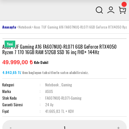
Anasayfa
Notebook
Asus TUF Gaming A16 FA607NUQ-RL071 6GB GeForce RTX4050 Ryzen
Yeni
Asus TUF Gaming A16 FA607NUQ-RL071 6GB GeForce RTX4050
Ryzen 7 170 16GB RAM 512GB SSD 16 inç FHD+ 144Hz
49.999,00 ₺
Kdv Dahil
4.843,65 TL
'den başlayan taksitlerle satın alabilirsiniz.
Kategori
Notebook
,
Gaming
Marka
ASUS
Stok Kodu
FA607NUQ-RL071-Gaming
Garanti Süresi
24 Ay
Fiyat
41.665,83 TL + KDV