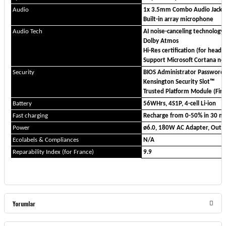
Audio
1x 3.5mm Combo Audio Jack
Built-in array microphone
Audio Tech
AI noise-canceling technology
Dolby Atmos
Hi-Res certification (for head
Support Microsoft Cortana near
Security
BIOS Administrator Password 
Kensington Security Slot™
Trusted Platform Module (Fi
Battery
56WHrs, 4S1P, 4-cell Li-ion
Fast charging
Recharge from 0-50% in 30 m
Power
ø6.0, 180W AC Adapter, Outpu
Ecolabels & Compliances
N/A
Reparability Index (for France)
9.9
Yorumlar