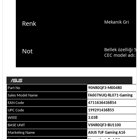
Mekanik Gri
Renk
Bellek özelliği
Not
CEC model adı:
Part No
90NR0QF3-M004R0
Sales Model Name
FA607NUQ-RL071-Gaming
EAN Code
4711636436854
UPC Code
199291436855
WEEE
3.038
BASE UNIT
VSNR0QF3-BU1100
Marketing Name
ASUS TUF Gaming A16