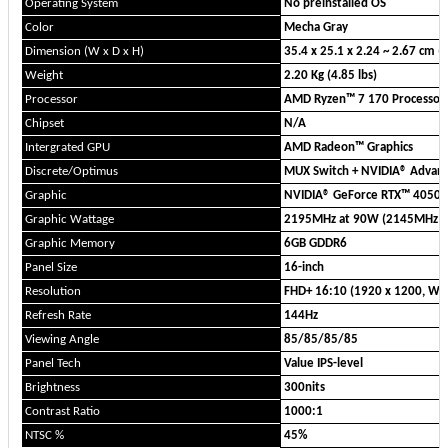
Operating System
No preinstalled OS
Color
Mecha Gray
Dimension (W x D x H)
35.4 x 25.1 x 2.24 ~ 2.67 cm (
Weight
2.20 Kg (4.85 lbs)
Processor
AMD Ryzen™ 7 170 Processor 3
Chipset
N/A
Intergrated GPU
AMD Radeon™ Graphics
Discrete/Optimus
MUX Switch + NVIDIA® Advan
Graphic
NVIDIA® GeForce RTX™ 4050 L
Graphic Wattage
2195MHz at 90W (2145MHz B
Graphic Memory
6GB GDDR6
Panel Size
16-inch
Resolution
FHD+ 16:10 (1920 x 1200, W
Refresh Rate
144Hz
Viewing Angle
85/85/85/85
Panel Tech
Value IPS-level
Brightness
300nits
Contrast Ratio
1000:1
NTSC %
45%