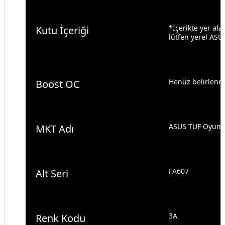
*İçerikte yer ala
Kutu İçeriği
lütfen yerel ASUS 
Henüz belirlenm
Boost OC
ASUS TUF Oyun 
MKT Adı
FA607
Alt Seri
3A
Renk Kodu