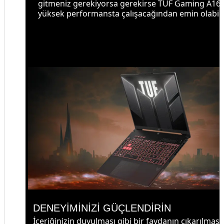
gitmeniz gerekiyorsa gerekirse TUF Gaming A16'
yüksek performansta çalışacağından emin olabilir
DENEYİMİNİZİ GÜÇLENDİRİN
İçeriğinizin duyulması gibi bir faydanın çıkarılması