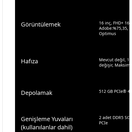
16 inç, FHD+ 16:
Görüntülemek
Adobe:%75,35, Y
Optimus
Mevcut değil, 16
Hafıza
değişir, Maksimu
512 GB PCIe® 4
Depolamak
2 adet DDR5 SO-
Genişleme Yuvaları
PCIe
(kullanılanlar dahil)