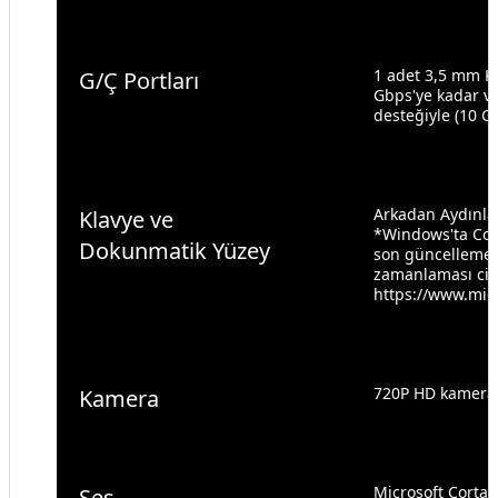
1 adet 3,5 mm Ko
G/Ç Portları
Gbps'ye kadar ve
desteğiyle (10 G
Arkadan Aydınlat
Klavye ve
*Windows'ta Copi
Dokunmatik Yüzey
son güncellemesi
zamanlaması ciha
https://www.mic
720P HD kamera
Kamera
Microsoft Cortan
Ses