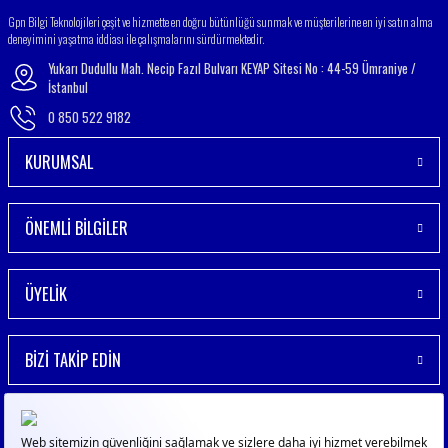
Gönder
Gpn Bilgi Teknolojileri çeşit ve hizmette en doğru bütünlüğü sunmak ve müşterilerine en iyi satın alma
deneyimini yaşatma iddiası ile çalışmalarını sürdürmektedir.
Yukarı Dudullu Mah. Necip Fazıl Bulvarı KEYAP Sitesi No : 44-59 Ümraniye /
İstanbul
0 850 522 9182
KURUMSAL
ÖNEMLİ BİLGİLER
ÜYELİK
BİZİ TAKİP EDİN