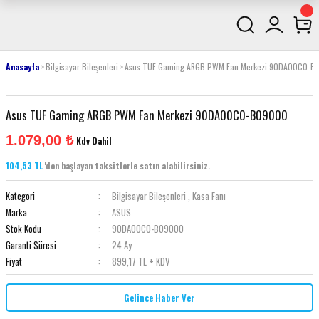
Anasayfa
Bilgisayar Bileşenleri
Asus TUF Gaming ARGB PWM Fan Merkezi 90DA00C0-B
Asus TUF Gaming ARGB PWM Fan Merkezi 90DA00C0-B09000
1.079,00 ₺
Kdv Dahil
104,53 TL
'den başlayan taksitlerle satın alabilirsiniz.
Kategori
Bilgisayar Bileşenleri
,
Kasa Fanı
Marka
ASUS
Stok Kodu
90DA00C0-B09000
Garanti Süresi
24 Ay
Fiyat
899,17 TL + KDV
Gelince Haber Ver