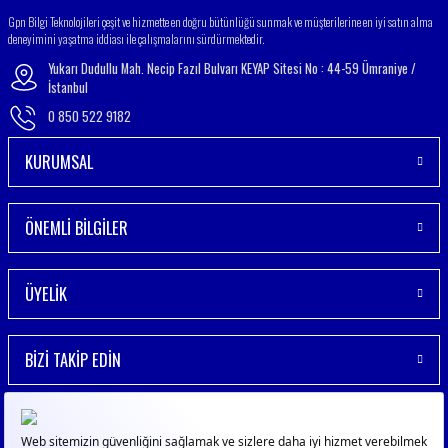
Gönder
Gpn Bilgi Teknolojileri çeşit ve hizmette en doğru bütünlüğü sunmak ve müşterilerine en iyi satın alma
deneyimini yaşatma iddiası ile çalışmalarını sürdürmektedir.
Yukarı Dudullu Mah. Necip Fazıl Bulvarı KEYAP Sitesi No : 44-59 Ümraniye /
İstanbul
0 850 522 9182
KURUMSAL
ÖNEMLİ BİLGİLER
ÜYELİK
BİZİ TAKİP EDİN