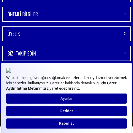
ÖNEMLİ BİLGİLER
ÜYELİK
BİZİ TAKİP EDİN
© 2023
GPN
- Tüm Hakları Saklıdır
ideasoft
ile
e-