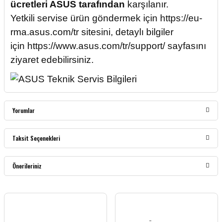
ücretleri ASUS tarafından
karşılanır.
Yetkili servise ürün göndermek için
https://eu-
rma.asus.com/tr
sitesini, detaylı bilgiler
için
https://www.asus.com/tr/support/
sayfasını
ziyaret edebilirsiniz.
Yorumlar
Taksit Seçenekleri
Bu ürüne ilk yorumu siz yapın!
Önerileriniz
Yorum Yaz
Bu ürünün fiyat bilgisi, resim, ürün açıklamalarında ve diğer konularda yetersiz
gördüğünüz noktaları öneri formunu kullanarak tarafımıza iletebilirsiniz.
Görüş ve önerileriniz için teşekkür ederiz.