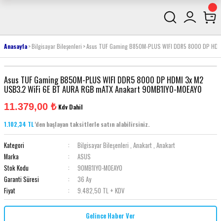
Anasayfa
Bilgisayar Bileşenleri
Asus TUF Gaming B850M-PLUS WIFI DDR5 8000 DP HDMI
Asus TUF Gaming B850M-PLUS WIFI DDR5 8000 DP HDMI 3x M2
USB3.2 WiFi 6E BT AURA RGB mATX Anakart 90MB1IY0-M0EAY0
11.379,00 ₺
Kdv Dahil
1.102,34 TL
'den başlayan taksitlerle satın alabilirsiniz.
Kategori
Bilgisayar Bileşenleri
,
Anakart
,
Anakart
Marka
ASUS
Stok Kodu
90MB1IY0-M0EAY0
Garanti Süresi
36 Ay
Fiyat
9.482,50 TL + KDV
Gelince Haber Ver