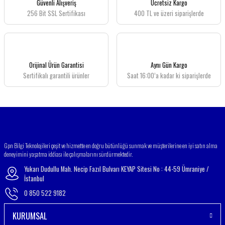
Güvenli Alışveriş
Ücretsiz Kargo
256 Bit SSL Sertifikası
400 TL ve üzeri siparişlerde
Ürün resmi kalitesiz, bozuk veya görüntülenemiyor.
Ürün açıklamasında eksik bilgiler bulunuyor.
Ürün bilgilerinde hatalar bulunuyor.
Ürün fiyatı diğer sitelerden daha pahalı.
Orijinal Ürün Garantisi
Aynı Gün Kargo
Bu ürüne benzer farklı alternatifler olmalı.
Sertifikalı garantili ürünler
Saat 16:00’a kadar ki siparişlerde
Gönder
Gpn Bilgi Teknolojileri çeşit ve hizmette en doğru bütünlüğü sunmak ve müşterilerine en iyi satın alma
deneyimini yaşatma iddiası ile çalışmalarını sürdürmektedir.
Yukarı Dudullu Mah. Necip Fazıl Bulvarı KEYAP Sitesi No : 44-59 Ümraniye /
İstanbul
0 850 522 9182
KURUMSAL