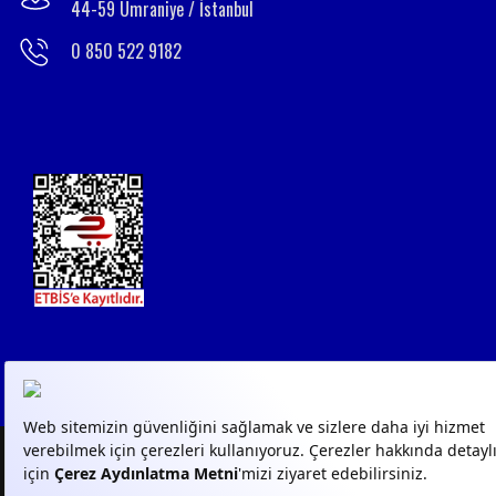
44-59 Ümraniye / İstanbul
0 850 522 9182
© 2023
GPN
- Tüm Hakları
KVKK AYDINLATMA
KVKK 
Saklıdır
METİNLERİ
FORM