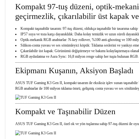
Kompakt 97-tuş düzeni, optik-mekanik
geçirmezlik, çıkarılabilir üst kapak 
Kompakt taşınabilir tasarım: 97-tuş düzeni, oldukça taşınabilir bir tasarıma sahi
IP57 suya ve toza karşı dayanıklılık: Daha kolay temizlik ve uzun süreli dayanıklı
Optik-mekanik RGB anahtarlar: N-key rollover, %100 anti-ghosting ve 100 mily
Silikon-conta yuvası ve ses sönümleyici köpük: Tıklama seslerini ve yankıyı eme
Çıkarılabilir üst kapak: Görünümü değiştirmeye ve bakımı kolaylaştırmaya olanak
RGB aydınlatma ve Aura Sync: 16,8 milyon renge sahip her tuşta bulunan RGB ay
Ekipmanı Kuşanın, Aksiyon Başladı
ASUS TUF Gaming K3 Gen II, kompakt tasarım ile eksiksiz işlev sunan taşınabilir b
RGB anahtarlar ile 100 milyon tıklama ömrü, gelişmiş conta yuvası ve ses sönlümleyic
Kompakt ve Taşınabilir Düzen
ASUS TUF Gaming K3 Gen II, özel ok ve yön tuşlarına sahip 97-tuş düzeni ile oyuncu