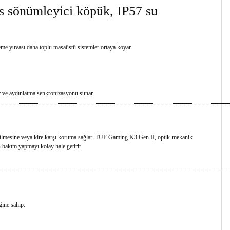
s sönümleyici köpük, IP57 su
leme yuvası daha toplu masaüstü sistemler ortaya koyar.
r ve aydınlatma senkronizasyonu sunar.
ökülmesine veya kire karşı koruma sağlar. TUF Gaming K3 Gen II, optik-mekanik
n bakım yapmayı kolay hale getirir.
ğine sahip.