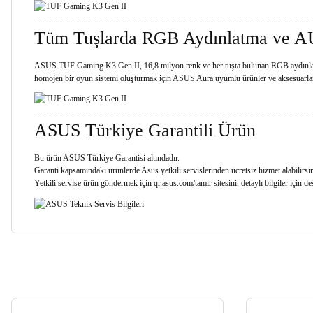
Tüm Tuşlarda RGB Aydınlatma ve
ASUS TUF Gaming K3 Gen II, 16,8 milyon renk ve her tuşta bulunan RGB aydınlatmayl
homojen bir oyun sistemi oluşturmak için ASUS Aura uyumlu ürünler ve aksesuarlarl
ASUS Türkiye Garantili Ürün
Bu ürün ASUS Türkiye Garantisi altındadır.
Garanti kapsamındaki ürünlerde Asus yetkili servislerinden ücretsiz hizmet alabilirsin
Yetkili servise ürün göndermek için
qr.asus.com/tamir
sitesini, detaylı bilgiler için
de
Bu ürünün fiyat bilgisi, resim, ürün açıklamalarında ve diğer konularda yetersiz
Görüş ve önerileriniz için teşekkür ederiz.