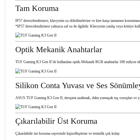
Tam Koruma
IP57 derecelendirmesi, klavyenin su dökülmelerine ve kire karşı tamamen korunmasını
*IP57 derecelendirmesi yalnızca saf su ile ilgilidir. Klavyenin yanlış veya kötüye k
Optik Mekanik Anahtarlar
TUF Gaming K3 Gen II’de kullanılan optik-Mekanik RGB anahtarlar 100 milyon tıklam
Silikon Conta Yuvası ve Ses Sönümle
ASUS TUF Gaming K3 Gen II, titreşimi azaltmak, daha yumuşak tuş vuruşları ve yazı y
Çıkarılabilir Üst Koruma
Çıkarılabilir üst koruma sayesinde kişiselleştirme ve temizlik çok kolay.