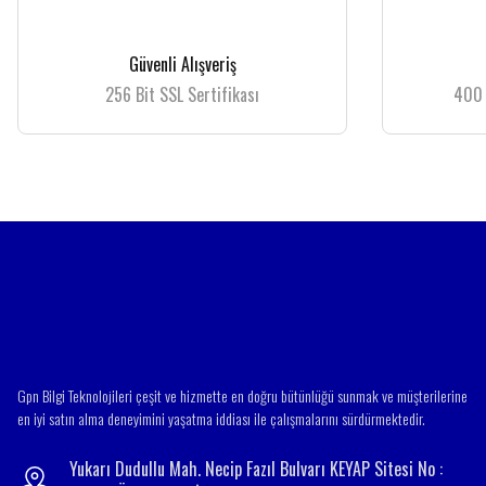
Ürün resmi kalitesiz, bozuk veya görüntülenemiyor.
Güvenli Alışveriş
Ürün açıklamasında eksik bilgiler bulunuyor.
256 Bit SSL Sertifikası
400 
Ürün bilgilerinde hatalar bulunuyor.
Ürün fiyatı diğer sitelerden daha pahalı.
Bu ürüne benzer farklı alternatifler olmalı.
Gpn Bilgi Teknolojileri çeşit ve hizmette en doğru bütünlüğü sunmak ve müşterilerine
en iyi satın alma deneyimini yaşatma iddiası ile çalışmalarını sürdürmektedir.
Yukarı Dudullu Mah. Necip Fazıl Bulvarı KEYAP Sitesi No :