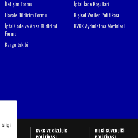
İletişim Formu
İptal İade Koşullari
Havale Bildirim Formu
Kişisel Veriler Politikası
İptal/İade ve Arıza Bildirimi
KVKK Aydınlatma Metinleri
Formu
Kargo takibi
BAŞVURU
KVKK VE GİZLİLİK
BİLGİ GÜVENLİĞİ
U
POLİTİKASI
POLİTİKASI