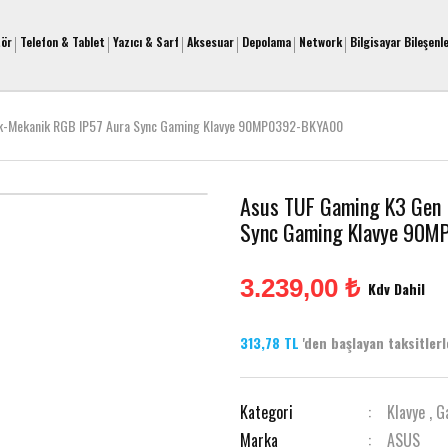
tör
Telefon & Tablet
Yazıcı & Sarf
Aksesuar
Depolama
Network
Bilgisayar Bileşenle
tik-Mekanik RGB IP57 Aura Sync Gaming Klavye 90MP0392-BKYA00
Asus TUF Gaming K3 Gen I
Sync Gaming Klavye 90
3.239,00 ₺
Kdv Dahil
313,78 TL
'den başlayan taksitlerle
Kategori
Klavye
,
G
Marka
ASUS