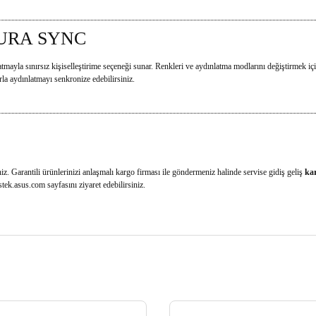
 AURA SYNC
a sınırsız kişiselleştirime seçeneği sunar. Renkleri ve aydınlatma modlarını değiştirmek i
a aydınlatmayı senkronize edebilirsiniz.
iz. Garantili ürünlerinizi anlaşmalı kargo firması ile göndermeniz halinde servise gidiş geliş
ka
stek.asus.com
sayfasını ziyaret edebilirsiniz.
 gördüğünüz noktaları öneri formunu kullanarak tarafımıza iletebilirsiniz.
Bu ürüne ilk yorumu siz yapın!