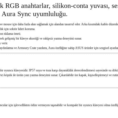
 RGB anahtarlar, silikon-conta yuvası, se
ve Aura Sync uyumluluğu.
p ve mouse için daha fazla alan sağlamak için alandan tasarruf eder. Arka kısımdaki kablo düzen
lık için sektör lideri koruma.
on tıklama ömrü.
rek gelişmiş bir klavye akustiği ve rakipsiz yazma deneyimi sunar.
 verir.
dınlatma ve Armoury Crate yazılımı, Aura özelliğine sahip ASUS ürünler için sezgisel ayarla
ir oyuncu klavyesidir. IP57 suya ve toza karşı dayanıklılık derecelendirmesi sayesinde su d
i köpük ile üstün yazı yazma deneyimi sunar. Çıkarılabilir üst kapak, kişiselleştirmeyi ve ruti
lar için işlevsellikten ödün vermeyen taşınabilir ve kompakt bir oyuncu klavyesi olma özelli