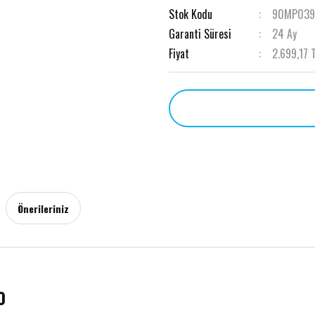
Stok Kodu
90MP039
Garanti Süresi
24 Ay
Fiyat
2.699,17 
Önerileriniz
0