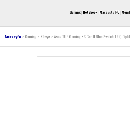
Gaming
Notebook
Masaüstü PC
Moni
Anasayfa
Gaming
Klavye
Asus TUF Gaming K3 Gen II Blue Switch TR Q Op