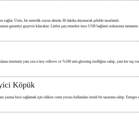
 sağlar. Ürün, bir metrelik suyun altında 30 dakika dayanacak şekilde tasarlandı.
ullanımı garantiyi geçersiz kılacaktır. Lütfen şarj etmeden önce USB bağlantı noktasının tamame
a ömrünün yanı sıra n-key rollover ve %100 anti-ghosting özelliğine sahip, yani her tuş vuru
yici Köpük
azma hissi sağlamak için silikon conta yuvası kullanılan özenli bir tasarıma sahip. Entegre e