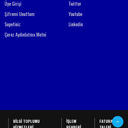
Üye Girişi
Twitter
Şifremi Unuttum
Youtube
Sepetiniz
Linkedin
Çerez Aydınlatma Metni
BİLGİ TOPLUMU
İŞLEM
FATURA
HİZMETLERİ
REHBERİ
TALEBİ