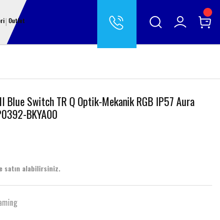
ri
Outlet
I Blue Switch TR Q Optik-Mekanik RGB IP57 Aura
MP0392-BKYA00
 satın alabilirsiniz.
aming