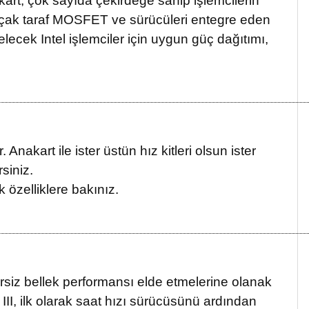
art, çok sayıda çekirdeğe sahip işlemcilerin
e alçak taraf MOSFET ve sürücüleri entegre eden
ek Intel işlemciler için uygun güç dağıtımı,
akart ile ister üstün hız kitleri olsun ister
rsiniz.
k özelliklere bakınız.
rsiz bellek performansı elde etmelerine olanak
III, ilk olarak saat hızı sürücüsünü ardından