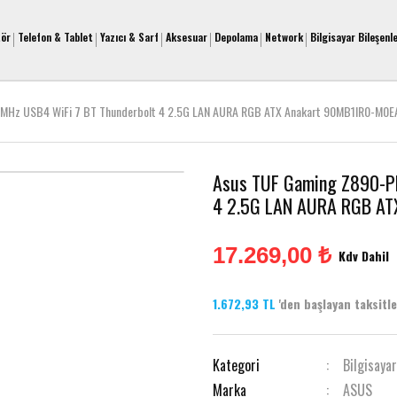
tör
Telefon & Tablet
Yazıcı & Sarf
Aksesuar
Depolama
Network
Bilgisayar Bileşenle
MHz USB4 WiFi 7 BT Thunderbolt 4 2.5G LAN AURA RGB ATX Anakart 90MB1IR0-M0E
Asus TUF Gaming Z890-P
4 2.5G LAN AURA RGB A
17.269,00 ₺
Kdv Dahil
1.672,93 TL
'den başlayan taksitler
Kategori
Bilgisayar
Marka
ASUS