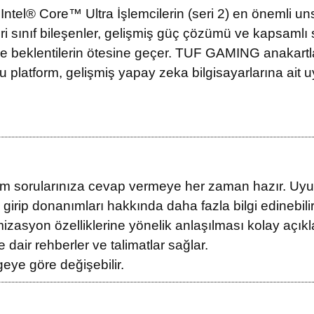
 Core™ Ultra İşlemcilerin (seri 2) en önemli unsurl
skeri sınıf bileşenler, gelişmiş güç çözümü ve kapsam
le beklentilerin ötesine geçer. TUF GAMING anakartlar,
Bu platform, gelişmiş yapay zeka bilgisayarlarına ait u
 sorularınıza cevap vermeye her zaman hazır. Uyum
e girip donanımları hakkında daha fazla bilgi edinebil
imizasyon özelliklerine yönelik anlaşılması kolay açık
dair rehberler ve talimatlar sağlar.
eye göre değişebilir.