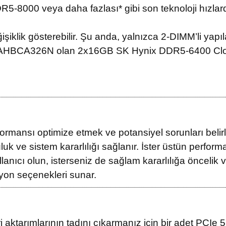
R5-8000 veya daha fazlası* gibi son teknoloji hızlard
işiklik gösterebilir. Şu anda, yalnızca 2-DIMM’li yap
78AHBCA326N olan 2x16GB SK Hynix DDR5-6400 Clo
rmansı optimize etmek ve potansiyel sorunları belirl
uk ve sistem kararlılığı sağlanır. İster üstün perform
anıcı olun, isterseniz de sağlam kararlılığa öncelik ve
yon seçenekleri sunar.
aktarımlarının tadını çıkarmanız için bir adet PCIe 5