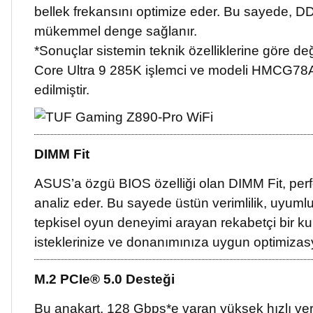
bellek frekansını optimize eder. Bu sayede, DD
mükemmel denge sağlanır.
*Sonuçlar sistemin teknik özelliklerine göre değ
Core Ultra 9 285K işlemci ve modeli HMCG
edilmiştir.
DIMM Fit
ASUS’a özgü BIOS özelliği olan DIMM Fit, perfo
analiz eder. Bu sayede üstün verimlilik, uyumlul
tepkisel oyun deneyimi arayan rekabetçi bir kull
isteklerinize ve donanımınıza uygun optimizas
M.2 PCIe® 5.0 Desteği
Bu anakart, 128 Gbps*e varan yüksek hızlı veri 