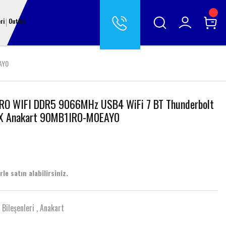
ri
Outlet
AY0
RO WIFI DDR5 9066MHz USB4 WiFi 7 BT Thunderbolt
TX Anakart 90MB1IR0-M0EAY0
le satın alabilirsiniz.
 Bileşenleri
,
Anakart