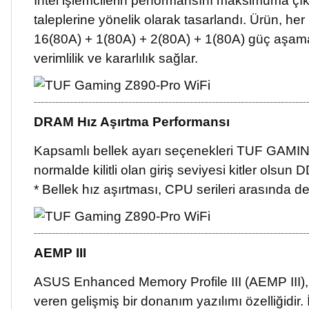
Intel işlemcilerin performansını maksimuma çık
taleplerine yönelik olarak tasarlandı. Ürün, he
16(80A) + 1(80A) + 2(80A) + 1(80A) güç aşama
verimlilik ve kararlılık sağlar.
DRAM Hız Aşırtma Performansı
Kapsamlı bellek ayarı seçenekleri TUF GAMING ana
normalde kilitli olan giriş seviyesi kitler olsun
* Bellek hız aşırtması, CPU serileri arasında deği
AEMP III
ASUS Enhanced Memory Profile III (AEMP III), 
veren gelişmiş bir donanım yazılımı özelliğidir