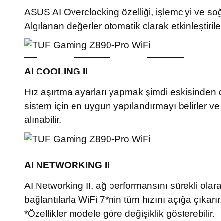
ASUS AI Overclocking özelliği, işlemciyi ve soğu
Algılanan değerler otomatik olarak etkinleştirileb
AI COOLING II
Hız aşırtma ayarları yapmak şimdi eskisinden da
sistem için en uygun yapılandırmayı belirler ve s
alınabilir.
AI NETWORKING II
AI Networking II, ağ performansını sürekli olarak
bağlantılarla WiFi 7*nin tüm hızını açığa çıkarır
*Özellikler modele göre değişiklik gösterebilir.