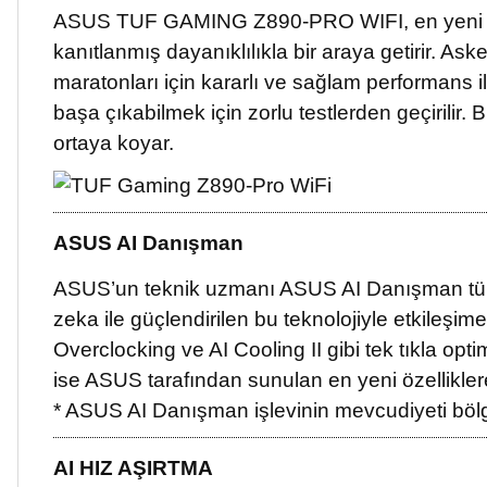
ASUS TUF GAMING Z890-PRO WIFI, en yeni Intel®
kanıtlanmış dayanıklılıkla bir araya getirir. A
maratonları için kararlı ve sağlam performans i
başa çıkabilmek için zorlu testlerden geçirilir. 
ortaya koyar.
ASUS AI Danışman
ASUS’un teknik uzmanı ASUS AI Danışman tüm
zeka ile güçlendirilen bu teknolojiyle etkileşim
Overclocking ve AI Cooling II gibi tek tıkla opt
ise ASUS tarafından sunulan en yeni özelliklere 
* ASUS AI Danışman işlevinin mevcudiyeti bölg
AI HIZ AŞIRTMA