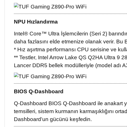
NPU Hızlandırma
Intel® Core™ Ultra İşlemcilerin (Seri 2) barındı
daha fazlasını elde etmenize olanak verir. Bu B
* Hız aşırtma performansı CPU serisine ve kulla
** Testler, Intel Arrow Lake QS Q2HA Ultra
Lancer DDR5 bellek modülleriyle (model adı A
BIOS Q-Dashboard
Q-Dashboard BIOS Q-Dashboard ile anakart yapıl
temsilleri, sistem kurmanın karmaşıklığını ortad
Dashboard'un gücünü keşfedin.