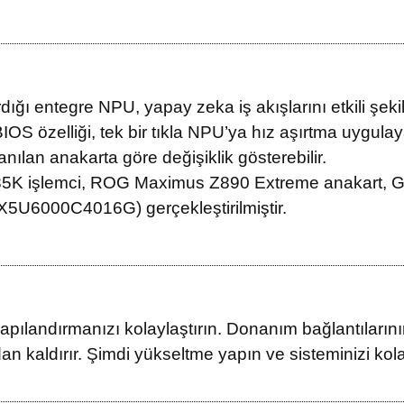
rdığı entegre NPU, yapay zeka iş akışlarını etkili şek
IOS özelliği, tek bir tıkla NPU’ya hız aşırtma uygula
nılan anakarta göre değişiklik gösterebilir.
 9 285K işlemci, ROG Maximus Z890 Extreme anakart
X5U6000C4016G) gerçekleştirilmiştir.
andırmanızı kolaylaştırın. Donanım bağlantılarının ve
an kaldırır. Şimdi yükseltme yapın ve sisteminizi kola