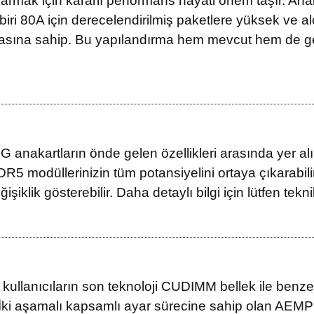
armak için kararlı performans hayati önem taşır. Anak
r biri 80A için derecelendirilmiş paketlere yüksek v
sına sahip. Bu yapılandırma hem mevcut hem de gelec
kartların önde gelen özellikleri arasında yer alır. An
 DDR5 modüllerinizin tüm potansiyelini ortaya çıkarabili
şiklik gösterebilir. Daha detaylı bilgi için lütfen tekni
kullanıcıların son teknoloji CUDIMM bellek ile benze
. İki aşamalı kapsamlı ayar sürecine sahip olan AEMP 