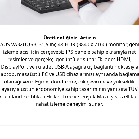
Üretkenliğinizi Artırın
SUS VA32UQSB, 31,5 inç 4K HDR (3840 x 2160) monitör, gen
izleme açısı için çerçevesiz IPS panele sahip ekranıyla net
resimler ve gerçekçi görüntüler sunar. İki adet HDMI,
DisplayPort ve iki adet USB-A aşağı akış bağlantı noktasıyla
laptop, masaüstü PC ve USB cihazlarınızı aynı anda bağlam
olanağı verir. Eğme, döndürme, dik çevirme ve yükseklik
ayarıyla üstün ergonomiye sahip tasarımının yanı sıra TÜV
Rheinland sertifikalı Flicker-free ve Düşük Mavi Işık özellikler
rahat izleme deneyimi sunar.