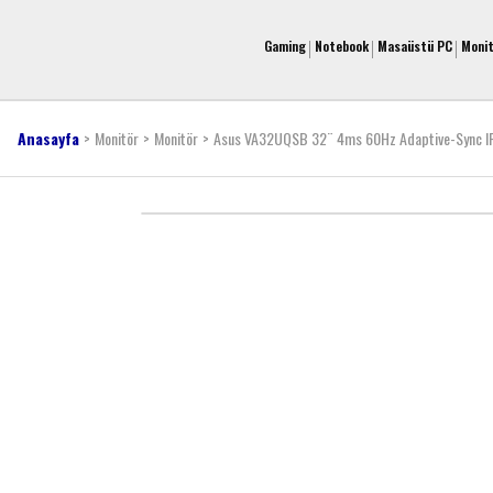
Gaming
Notebook
Masaüstü PC
Moni
Anasayfa
Monitör
Monitör
Asus VA32UQSB 32¨ 4ms 60Hz Adaptive-Sync I