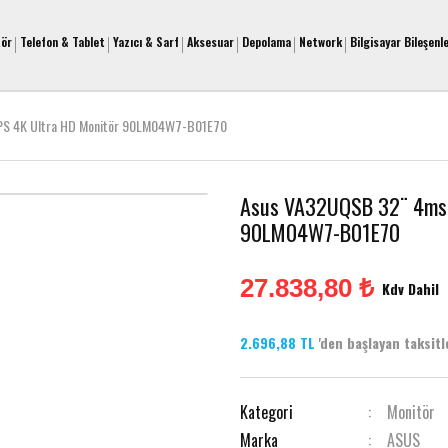
tör
Telefon & Tablet
Yazıcı & Sarf
Aksesuar
Depolama
Network
Bilgisayar Bileşenle
PS 4K Ultra HD Monitör 90LM04W7-B01E70
Asus VA32UQSB 32¨ 4ms 6
90LM04W7-B01E70
27.838,80 ₺
Kdv Dahil
2.696,88 TL
'den başlayan taksitle
Kategori
Monitör
Marka
ASUS