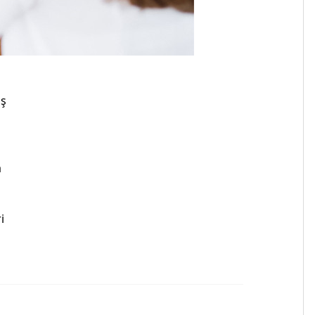
iş
a
i