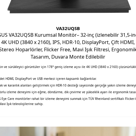
VA32UQSB
SUS VA32UQSB Kurumsal Monitör– 32-inç (izlenebilir 31,5-inç
4K UHD (3840 x 2160), IPS, HDR-10, DisplayPort, Çift HDMI,
Stereo Hoparlörler, Flicker Free, Mavi Işık Filtresi, Ergonomi
Tasarım, Duvara Monte Edilebilir
in ve sürükleyici görüntüler için 178° geniş izleme açısı ile 4K UHD (3840 x 2160) çözünürlükl
adet HDMI, DisplayPort ve USB merkezi içeren kapsamlı bağlantılar.
ak ve karanlık alanları geliştirmek için HDR-10 desteği sayesinde gerçeğe yakın izleme deney
orlu izleme deneyimi için eğme, döndürme, dik çevirme ve yükseklik ayarı ile ergonomik tasa
 Eye Care monitörler rahat bir izleme deneyimi sunmak için TÜV Rheinland sertifikalı Flicker-
avi Işık teknolojilerine sahip.