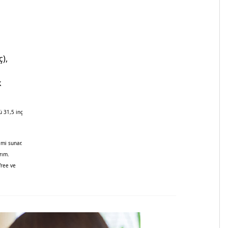
),
k
ü 31,5 inç
imi sunar.
rım.
free ve