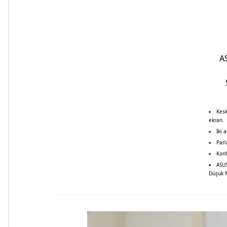
A
Kesk
ekran.
İki 
Parl
Konf
ASUS
Düşük M