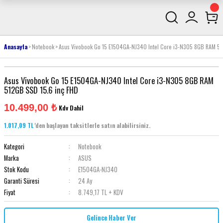
Anasayfa
Notebook
Asus Vivobook Go 15 E1504GA-NJ340 Intel Core i3-N305 8GB RAM 5
Asus Vivobook Go 15 E1504GA-NJ340 Intel Core i3-N305 8GB RAM
512GB SSD 15.6 inç FHD
10.499,00 ₺
Kdv Dahil
1.017,09 TL
'den başlayan taksitlerle satın alabilirsiniz.
Kategori
Notebook
Marka
ASUS
Stok Kodu
E1504GA-NJ340
Garanti Süresi
24 Ay
Fiyat
8.749,17 TL + KDV
Gelince Haber Ver