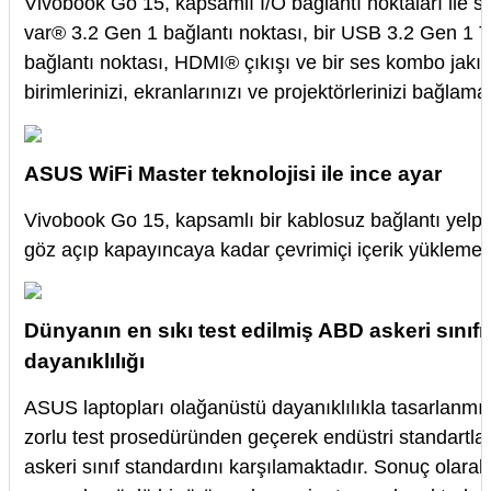
Vivobook Go 15, kapsamlı I/O bağlantı noktaları ile s
var® 3.2 Gen 1 bağlantı noktası, bir USB 3.2 Gen 1 Ti
bağlantı noktası, HDMI® çıkışı ve bir ses kombo jakı
birimlerinizi, ekranlarınızı ve projektörlerinizi bağlama
ASUS WiFi Master teknolojisi ile ince ayar
Vivobook Go 15, kapsamlı bir kablosuz bağlantı yelp
göz açıp kapayıncaya kadar çevrimiçi içerik yüklemeni
Dünyanın en sıkı test edilmiş ABD askeri sınıfı
dayanıklılığı
ASUS laptopları olağanüstü dayanıklılıkla tasarlanmış
zorlu test prosedüründen geçerek endüstri standartl
askeri sınıf standardını karşılamaktadır. Sonuç olarak, 