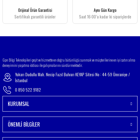
Ürün fiyatı diğer sitelerden daha pahalı.
Orijinal Ürün Garantisi
Aynı Gün Kargo
Bu ürüne benzer farklı alternatifler olmalı.
Sertifikalı garantili ürünler
Saat 16:00’a kadar ki siparişlerde
Gönder
Gpn Bilgi Teknolojileri çeşit ve hizmette en doğru bütünlüğü sunmak ve müşterilerine en iyi satın alma
deneyimini yaşatma iddiası ile çalışmalarını sürdürmektedir.
Yukarı Dudullu Mah. Necip Fazıl Bulvarı KEYAP Sitesi No : 44-59 Ümraniye /
İstanbul
0 850 522 9182
KURUMSAL
ÖNEMLİ BİLGİLER