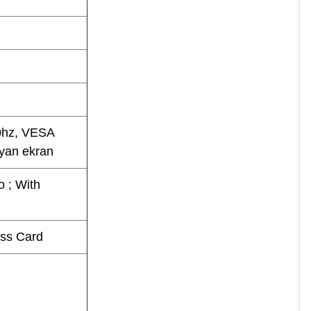
0hz, VESA
ayan ekran
 ; With
ess Card