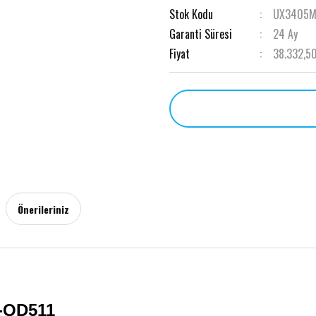
Stok Kodu
UX3405M
Garanti Süresi
24 Ay
Fiyat
38.332,50
Önerileriniz
-QD511