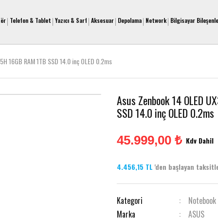
tör
Telefon & Tablet
Yazıcı & Sarf
Aksesuar
Depolama
Network
Bilgisayar Bileşenle
55H 16GB RAM 1TB SSD 14.0 inç OLED 0.2ms
Asus Zenbook 14 OLED U
SSD 14.0 inç OLED 0.2ms
45.999,00 ₺
Kdv Dahil
4.456,15 TL
'den başlayan taksitle
Kategori
Notebook
Marka
ASUS