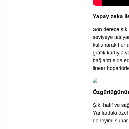
Yapay zeka i
Son derece şık 
seviyeye taşıyan
kullanarak her 
grafik kartıyla v
bağlantı elde e
linear hoparlörl
Özgürlüğünün 
Şık, hafif ve sa
Yanlardaki özel
deneyimi sunar.