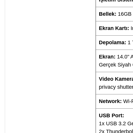
Bellek:
16GB 
Ekran Kartı:
Depolama:
1
Ekran:
14.0" 
Gerçek Siyah 6
Video Kamer
privacy shutte
Network:
Wi-
USB Port:
1x USB 3.2 G
2x Thunderbol