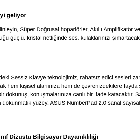
yi geliyor
dinleyin, Süper Doğrusal hoparlörler, Akıllı Amplifikatör
ğu güçlü, kristal netliğinde ses, kulaklarınızı şımartacak
deki Sessiz Klavye teknolojimiz, rahatsız edici sesleri zari
rak hem kişisel alanınıza hem de çevrenizdekilere fayda 
ir dokunuş, konuşmalarınıza canlı bir ifade katacaktır. S
n dokunmatik yüzey, ASUS NumberPad 2.0 sanal sayısal 
ıf Dizüstü Bilgisayar Dayanıklılığı