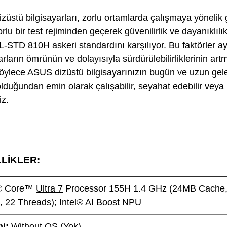
züstü bilgisayarları, zorlu ortamlarda çalışmaya yönelik 
zorlu bir test rejiminden geçerek güvenilirlik ve dayanıklıl
L-STD 810H askeri standardını karşılıyor. Bu faktörler 
arların ömrünün ve dolayısıyla sürdürülebilirliklerinin ar
böylece ASUS dizüstü bilgisayarınızın bugün ve uzun gel
lduğundan emin olarak çalışabilir, seyahat edebilir veya
iz.
LİKLER:
l® Core™
Ultra 7
Processor 155H 1.4 GHz (24MB Cache, 
, 22 Threads); Intel® AI Boost NPU
mi:
Without OS (Yok)