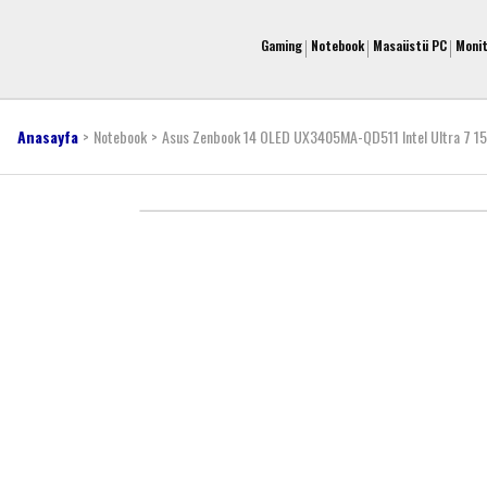
Gaming
Notebook
Masaüstü PC
Moni
Anasayfa
Notebook
Asus Zenbook 14 OLED UX3405MA-QD511 Intel Ultra 7 1