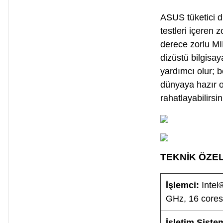
ASUS tüketici di
testleri içeren 
derece zorlu MI
dizüstü bilgisay
yardımcı olur; 
dünyaya hazır o
rahatlayabilirsin
TEKNİK ÖZEL
İşlemci:
Inte
GHz, 16 cores
İşletim Siste