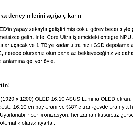
ka deneyimlerini açığa çıkarın
'in yapay zekayla geliştirilmiş çoklu görev becerisiyle 
etsizce gelin. Intel Core Ultra işlemcideki entegre NPU 
alar uçacak ve 1 TB'ye kadar ultra hızlı SSD depolama 
 nerede olursanız olun daha az bekleyeceğiniz ve daha 
z anlamına geliyor öyle.
rün!
D (1920 x 1200) OLED 16:10 ASUS Lumina OLED ekran, 4
 dostu 16:10 en boy oranı ve %87 ekran-gövde oranıyla h
. Uyarlanabilir senkronizasyon, her zaman kusursuz görsel
otomatik olarak ayarlar.