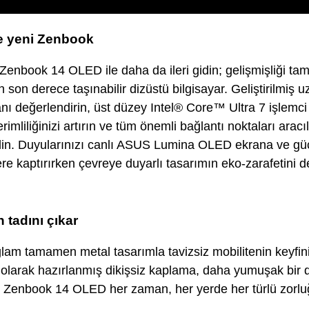
le yeni Zenbook
Zenbook 14 OLED ile daha da ileri gidin; gelişmişliği ta
 son derece taşınabilir dizüstü bilgisayar. Geliştirilmiş u
anı değerlendirin, üst düzey Intel® Core™ Ultra 7 işlemci
erimliliğinizi artırın ve tüm önemli bağlantı noktaları arac
din. Duyularınızı canlı ASUS Lumina OLED ekrana ve gü
ere kaptırırken çevreye duyarlı tasarımın eko-zarafetini 
tadını çıkar
ğlam tamamen metal tasarımla tavizsiz mobilitenin keyfini
 olarak hazırlanmış dikişsiz kaplama, daha yumuşak bi
 Zenbook 14 OLED her zaman, her yerde her türlü zorluğ