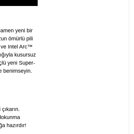
mamen yeni bir
zun ömürlü pili
 ve Intel Arc™
ılığıyla kusursuz
çlü yeni Super-
de benimseyin.
 çıkarın.
r dokunma
a hazırdır!