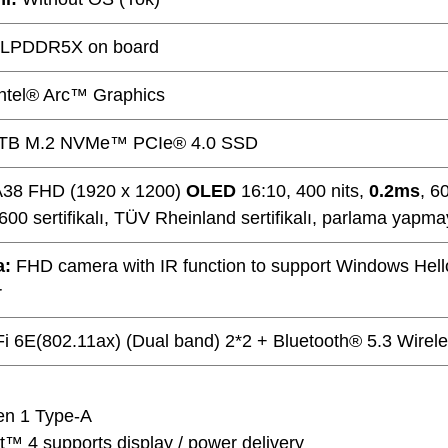
LPDDR5X on board
Intel® Arc™ Graphics
 TB M.2 NVMe™ PCIe® 4.0 SSD
A38 FHD (1920 x 1200)
OLED
16:10, 400 nits,
0.2ms
, 6
00 sertifikalı, TÜV Rheinland sertifikalı, parlama yapm
a:
FHD camera with IR function to support Windows Hello
r
Fi 6E(802.11ax) (Dual band) 2*2 + Bluetooth® 5.3 Wirel
en 1 Type-A
t™ 4 supports display / power delivery