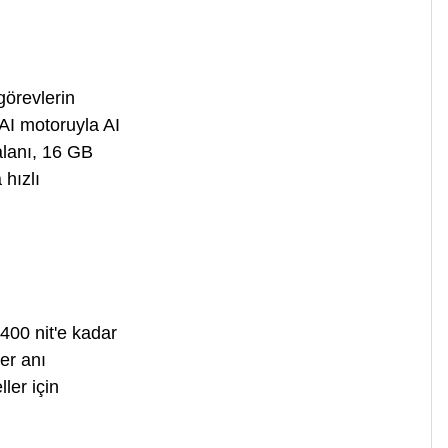
görevlerin
AI motoruyla AI
alanı, 16 GB
hızlı
00 nit'e kadar
er anı
ler için