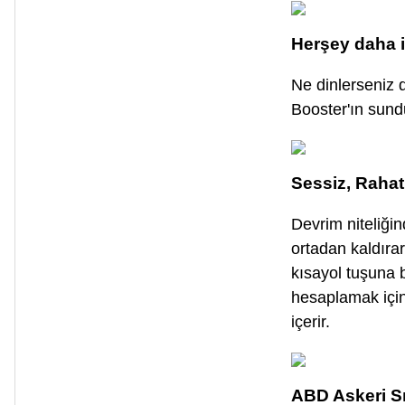
Herşey daha i
Ne dinlerseniz 
Booster'ın sundu
Sessiz, Rahat
Devrim niteliğin
ortadan kaldıra
kısayol tuşuna b
hesaplamak içi
içerir.
ABD Askeri Sın