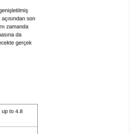
genişletilmiş
ık açısından son
aynı zamanda
tmasına da
ecekte gerçek
up to 4.8