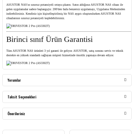
ASUSTOR NAS'ın sınırsız potansiyeli ortaya çıkarın. Satın aldığınız ASUSTOR NAS cihazı ile
gelen uygulamalar sadece başlangıçtır. 200'den fazla benzersiz uygulamayı, Uygulama Merkezinden
indirebilirsiniz. Kendiniz için kişiselleştirilmiş bir NAS aygıtı oluşturulurken ASUSTOR NAS
cihazlarının sınırsız potansiyeli keşfedebilirsiniz.
Birinci sınıf Ürün Garantisi
Tüm ASUSTOR NAS ürünleri 3 yıl garanti ile geliyor. ASUSTOR, satış sonrası servis ve teknik
destekte en yüksek standardı sağlayan müşteri hizmetinde öncelik yapmaya devam ediyor.
Yorumlar
Taksit Seçenekleri
Bu ürüne ilk yorumu siz yapın!
Önerileriniz
Yorum Yaz
Bu ürünün fiyat bilgisi, resim, ürün açıklamalarında ve diğer konularda yetersiz