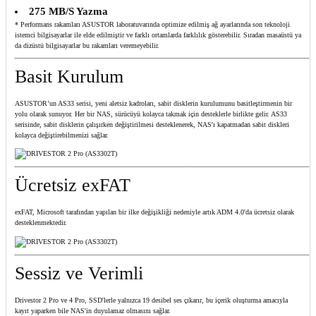
275 MB/S Yazma
* Performans rakamları ASUSTOR laboratuvarında optimize edilmiş ağ ayarlarında son teknoloji
istemci bilgisayarlar ile elde edilmiştir ve farklı ortamlarda farklılık gösterebilir. Sıradan masaüstü ya
da dizüstü bilgisayarlar bu rakamları veremeyebilir.
Basit Kurulum
ASUSTOR’un AS33 serisi, yeni aletsiz kadroları, sabit disklerin kurulumunu basitleştirmenin bir
yolu olarak sunuyor. Her bir NAS, sürücüyü kolayca takmak için desteklerle birlikte gelir. AS33
serisinde, sabit disklerin çalışırken değiştirilmesi desteklenerek, NAS'ı kapatmadan sabit diskleri
kolayca değiştirebilmenizi sağlar.
Ücretsiz exFAT
exFAT, Microsoft tarafından yapılan bir ilke değişikliği nedeniyle artık ADM 4.0'da ücretsiz olarak
desteklenmektedir.
Sessiz ve Verimli
Drivestor 2 Pro ve 4 Pro, SSD'lerle yalnızca 19 desibel ses çıkarır, bu içerik oluşturma amacıyla
kayıt yaparken bile NAS'in duyulamaz olmasını sağlar.