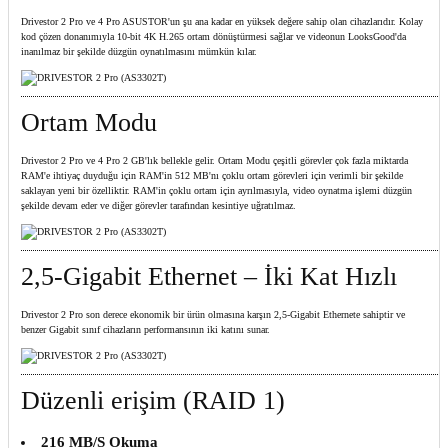
Drivestor 2 Pro ve 4 Pro ASUSTOR'un şu ana kadar en yüksek değere sahip olan cihazlarıdır. Kolay
kod çözen donanımıyla 10-bit 4K H.265 ortam dönüştürmesi sağlar ve videonun LooksGood'da
inanılmaz bir şekilde düzgün oynatılmasını mümkün kılar.
Ortam Modu
Drivestor 2 Pro ve 4 Pro 2 GB'lık bellekle gelir. Ortam Modu çeşitli görevler çok fazla miktarda
RAM'e ihtiyaç duyduğu için RAM'in 512 MB'nı çoklu ortam görevleri için verimli bir şekilde
saklayan yeni bir özelliktir. RAM'in çoklu ortam için ayrılmasıyla, video oynatma işlemi düzgün
şekilde devam eder ve diğer görevler tarafından kesintiye uğratılmaz.
2,5-Gigabit Ethernet – İki Kat Hızlı
Drivestor 2 Pro son derece ekonomik bir ürün olmasına karşın 2,5-Gigabit Ethernete sahiptir ve
benzer Gigabit sınıf cihazların performansının iki katını sunar.
Düzenli erişim (RAID 1)
216 MB/S Okuma