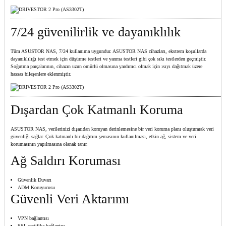
7/24 güvenilirlik ve dayanıklılık
Tüm ASUSTOR NAS, 7/24 kullanıma uygundur. ASUSTOR NAS cihazları, ekstrem koşullarda
dayanıklılığı test etmek için düşürme testleri ve yanma testleri gibi çok sıkı testlerden geçmiştir.
Soğutma parçalarının, cihazın uzun ömürlü olmasına yardımcı olmak için ısıyı dağıtmak üzere
hassas bileşenlere eklenmiştir.
Dışardan Çok Katmanlı Koruma
ASUSTOR NAS, verilerinizi dışarıdan koruyan derinlemesine bir veri koruma planı oluşturarak veri
güvenliği sağlar. Çok katmanlı bir dağıtım şemasının kullanılması, etkin ağ, sistem ve veri
korumasının yapılmasına olanak tanır.
Ağ Saldırı Koruması
Güvenlik Duvarı
ADM Koruyucusu
Güvenli Veri Aktarımı
VPN bağlantısı
SSL sertifika bağlantısı