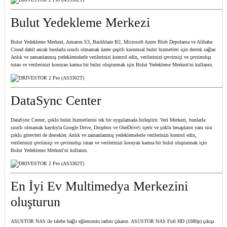
Bulut Yedekleme Merkezi
Bulut Yedekleme Merkezi, Amazon S3, Backblaze B2, Microsoft Azure Blob Depolama ve Alibaba
Cloud dahil ancak bunlarla sınırlı olmamak üzere çeşitli kurumsal bulut hizmetleri için destek sağlar.
Anlık ve zamanlanmış yedeklemelerle verilerinizi kontrol edin, verilerinizi çevrimiçi ve çevrimdışı
tutan ve verilerinizi koruyan karma bir bulut oluşturmak için Bulut Yedekleme Merkezi'ni kullanın.
DataSync Center
DataSync Center, çoklu bulut hizmetlerini tek bir uygulamada birleştirir. Veri Merkezi, bunlarla
sınırlı olmamak kaydıyla Google Drive, Dropbox ve OneDrive'ı içerir ve çoklu hesapların yanı sıra
çoklu görevleri de destekler. Anlık ve zamanlanmış yedeklemelerle verilerinizi kontrol edin,
verilerinizi çevrimiçi ve çevrimdışı tutan ve verilerinizi koruyan karma bir bulut oluşturmak için
Bulut Yedekleme Merkezi'ni kullanın.
En İyi Ev Multimedya Merkezini
oluşturun
ASUSTOR NAS ile talebe bağlı eğlencenin tadını çıkarın. ASUSTOR NAS Full HD (1080p) çıkışı