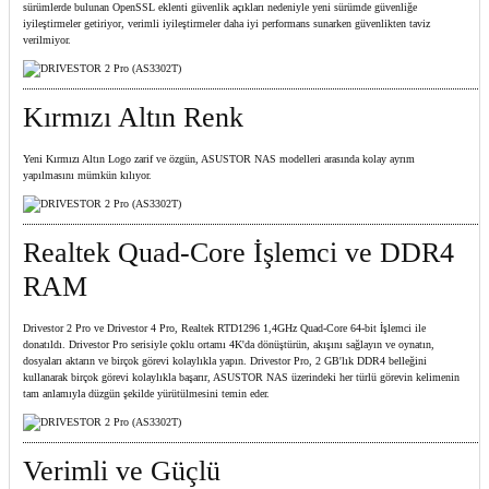
sürümlerde bulunan OpenSSL eklenti güvenlik açıkları nedeniyle yeni sürümde güvenliğe
iyileştirmeler getiriyor, verimli iyileştirmeler daha iyi performans sunarken güvenlikten taviz
verilmiyor.
Kırmızı Altın Renk
Yeni Kırmızı Altın Logo zarif ve özgün, ASUSTOR NAS modelleri arasında kolay ayrım
yapılmasını mümkün kılıyor.
Realtek Quad-Core İşlemci ve DDR4
RAM
Drivestor 2 Pro ve Drivestor 4 Pro, Realtek RTD1296 1,4GHz Quad-Core 64-bit İşlemci ile
donatıldı. Drivestor Pro serisiyle çoklu ortamı 4K'da dönüştürün, akışını sağlayın ve oynatın,
dosyaları aktarın ve birçok görevi kolaylıkla yapın. Drivestor Pro, 2 GB'lık DDR4 belleğini
kullanarak birçok görevi kolaylıkla başarır, ASUSTOR NAS üzerindeki her türlü görevin kelimenin
tam anlamıyla düzgün şekilde yürütülmesini temin eder.
Verimli ve Güçlü