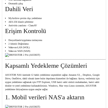
Otomatik çıkış
Dahili Veri
MyArchive çevrim dışı yedekleme
AES-256 klasör şifreleme
Antivirüs yazılımı - ClamAV
Erişim Kontrolü
Dosya/klasör/uygulama izolasyonu
2 Adımlı Doğrulama
Wake-on-LAN (WOL)
Wake-on WAN (WAN)
Kapsamlı Yedekleme Çözümleri
ASUSTOR NAS üzerinde 12 farklı yedekleme seçenekleri sağlar. Amazon S3, , Dropbox, Google
Drive, OneDrive, dahil olmak üzere bulut depolama hizmetleri ile bağlanır. Ayrıca, verileriniz için
uygun yedekleme sağlamak için FTP Explorer, USB harici sabit sürücü muhafazaları, harici sabit
diskler ve yerel yedekleme kullanabilirsiniz. Windows, Mac veya Linux sistemler, ASUSTOR
yedekleme ihtiyaçlarına uygun araçlar sağlar.
1. Mobil verileri NAS'a aktarın