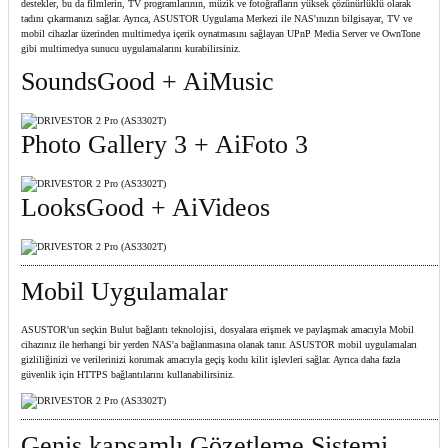
destekler, bu da filmlerin, TV programlarının, müzik ve fotoğrafların yüksek çözünürlüklü olarak
tadını çıkarmanızı sağlar. Ayrıca, ASUSTOR Uygulama Merkezi ile NAS'ınızın bilgisayar, TV ve
mobil cihazlar üzerinden multimedya içerik oynatmasını sağlayan UPnP Media Server ve OwnTone
gibi multimedya sunucu uygulamalarını kurabilirsiniz.
SoundsGood + AiMusic
Photo Gallery 3 + AiFoto 3
LooksGood + AiVideos
Mobil Uygulamalar
ASUSTOR'un seçkin Bulut bağlantı teknolojisi, dosyalara erişmek ve paylaşmak amacıyla Mobil
cihazınız ile herhangi bir yerden NAS'a bağlanmasına olanak tanır. ASUSTOR mobil uygulamaları
gizliliğinizi ve verilerinizi korumak amacıyla geçiş kodu kilit işlevleri sağlar. Ayrıca daha fazla
güvenlik için HTTPS bağlantılarını kullanabilirsiniz.
Geniş kapsamlı Gözetleme Sistemi