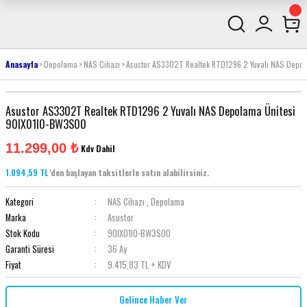
Anasayfa
Depolama
NAS Cihazı
Asustor AS3302T Realtek RTD1296 2 Yuvalı NAS Depo
Asustor AS3302T Realtek RTD1296 2 Yuvalı NAS Depolama Ünitesi
90IX01I0-BW3S00
11.299,00 ₺
Kdv Dahil
1.094,59 TL
'den başlayan taksitlerle satın alabilirsiniz.
Kategori
NAS Cihazı
,
Depolama
Marka
Asustor
Stok Kodu
90IX01I0-BW3S00
Garanti Süresi
36 Ay
Fiyat
9.415,83 TL + KDV
Gelince Haber Ver