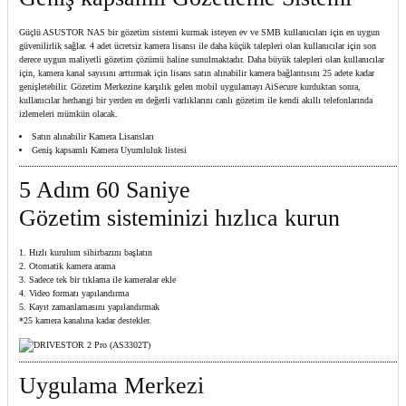
Güçlü ASUSTOR NAS bir gözetim sistemi kurmak isteyen ev ve SMB kullanıcıları için en uygun
güvenilirlik sağlar. 4 adet ücretsiz kamera lisansı ile daha küçük talepleri olan kullanıcılar için son
derece uygun maliyetli gözetim çözümü haline sunulmaktadır. Daha büyük talepleri olan kullanıcılar
için, kamera kanal sayısını arttırmak için lisans satın alınabilir kamera bağlantısını 25 adete kadar
genişletebilir. Gözetim Merkezine karşılık gelen mobil uygulamayı AiSecure kurduktan sonra,
kullanıcılar herhangi bir yerden en değerli varlıklarını canlı gözetim ile kendi akıllı telefonlarında
izlemeleri mümkün olacak.
Satın alınabilir Kamera Lisansları
Geniş kapsamlı Kamera Uyumluluk listesi
5 Adım 60 Saniye
Gözetim sisteminizi hızlıca kurun
Hızlı kurulum sihirbazını başlatın
Otomatik kamera arama
Sadece tek bir tıklama ile kameralar ekle
Video formatı yapılandırma
Kayıt zamanlamasını yapılandırmak
*25 kamera kanalına kadar destekler.
Uygulama Merkezi