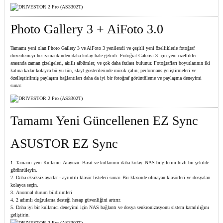
Photo Gallery 3 + AiFoto 3.0
Tamamı yeni olan Photo Gallery 3 ve AiFoto 3 yenilendi ve çeşitli yeni özelliklerle fotoğraf
düzenlemeyi her zamankinden daha kolay hale getirdi. Fotoğraf Galerisi 3 için yeni özellikler
arasında zaman çizelgeleri, akıllı albümler, ve çok daha fazlası bulunur. Fotoğrafları boyutlarının iki
katına kadar kolayca bü yü tün, slayt gösterilerinde müzik çalın; performans geliştirmeleri ve
özelleştirilmiş paylaşım bağlantıları daha da iyi bir fotoğraf görüntüleme ve paylaşma deneyimi
sunar.
Tamamı Yeni Güncellenen EZ Sync
ASUSTOR EZ Sync
Tamamı yeni Kullanıcı Arayüzü. Basit ve kullanımı daha kolay. NAS bilgilerini hızlı bir şekilde
görüntüleyin.
Daha eksiksiz ayarlar - ayrıntılı klasör listeleri sunar. Bir klasörde olmayan klasörleri ve dosyaları
kolayca seçin.
Anormal durum bildirimleri
2 adımlı doğrulama desteği hesap güvenliğini artırır.
Daha iyi bir kullanıcı deneyimi için NAS bağlantı ve dosya senkronizasyonu sistem kararlılığını
geliştirin.