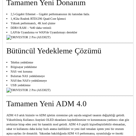
Tamamen Yeni Donanım
2,5-Gigabit Ethernet – Gigabit performansının iki katından fazla.
1,4Ghz Realtek RTD1296 Quad-Core İşlemci
Yüksek performanslı, 4K kod çözme
DDR4 RAM – %40 daha verimli
LAN'de Uyandırma ve WAN'de Uyandırmayı destekler
Bütüncül Yedekleme Çözümü
Telefon yedekleme
Bilgisayar yedekleme
NAS veri koruma
Buluttan NAS yedeklemeye
NAS'den NAS'e yedeklemeye
USB yedekleme
Tamamen Yeni ADM 4.0
ADM 4.0 artık bizimle ve ADM işletim sistemine çok sayıda sezgisel tasarım değişikliği getirdi.
Yükseltilmiş Kullanıcı Arayüzü OLED ekranların kaydedilmesine ve korunmasına yardımcı olan göz
zevkinize hitap eden yeni bir karanlık mod getirdi. ADM 4.0 çeşitli kişiselleştirilebilir elemanları,
rahat ve kullanımı daha kolay hızlı arama özellikleri ve yeni özel temaları içeren yeni bir oturum
açma sayfası ile donatıldı. Yakından bakıldığında ADM 4.0 performansa, uyumluluğa ve önceki