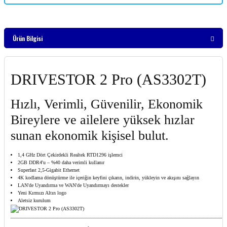
Ürün Bilgisi
DRIVESTOR 2 Pro (AS3302T)
Hızlı, Verimli, Güvenilir, Ekonomik
Bireylere ve ailelere yüksek hızlar
sunan ekonomik kişisel bulut.
1,4 GHz Dört Çekirdekli Realtek RTD1296 işlemci
2GB DDR4'u – %40 daha verimli kullanır
Superfast 2,5-Gigabit Ethernet
4K kodlama dönüştürme ile içeriğin keyfini çıkarın, indirin, yükleyin ve akışını sağlayın
LAN'de Uyandırma ve WAN'de Uyandırmayı destekler
Yeni Kırmızı Altın logo
Aletsiz kurulum