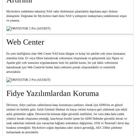
MyArchive yedekleme teknoloji NAS sabit disklerinizi çıkarılabilir depolama arşiv diskine
dönüştürür. Doğrudan bir MyArchive hard diski NAS’a yerleştirin terabaytlarca yedeklerinizi erişin
ve yönetin.
Web Center
En yeni özelliğimiz olan Web Center NAS'inize düzgün ve kolay bir şekilde web sitesi kurmanızı
mümkün kılar. Ev veya Ofiste barındırırak websitenizi oluşturmak ve geliştirmek için Nginx ve
Apache gibi web sunucusu uygulamalarını hızlı bir şekilde kurun, bir çok farklı websitesini
barındırmak için Web Center'de birden fazla websitesi portalı oluşturulabilir ve verimlilik
arttırılabilir.
Fidye Yazılımlardan Koruma
Drivestor, fidye yazılımı saldırılarına karşı korunmaya yardımcı olmak için ADM'nin en güncel
sürümü ile birlikte gelir. Anlık Görüntü Merkezi ile kayıp verileri kolayca geri yüklemek için etkili
anlık görüntüler sağlar. Drivestor'da bulunan diğer güvenlik özellikleri, bir veya daha fazla yedek
yönetici hesabı oluşturma yeteneği, kara-beyaz listeler içeren bir ADM Defender güvenlik duvarı ve
uzak saldırıları önlemek için varsayılan bağlantı noktalarını değiştirme, SSH ve Terminal'i devre dışı
bırakma yeteneğidir. MyArchive soğuk depolama sabit sürücü güvenliği, AES 256bit şifreleme
kullanılarak da artırılabilir.