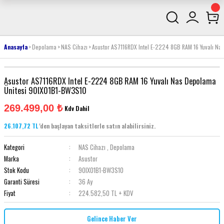
Anasayfa
Depolama
NAS Cihazı
Asustor AS7116RDX Intel E-2224 8GB RAM 16 Yuvalı N
Asustor AS7116RDX Intel E-2224 8GB RAM 16 Yuvalı Nas Depolama
Ünitesi 90IX01B1-BW3S10
269.499,00 ₺
Kdv Dahil
26.107,72 TL
'den başlayan taksitlerle satın alabilirsiniz.
Kategori
NAS Cihazı
,
Depolama
Marka
Asustor
Stok Kodu
90IX01B1-BW3S10
Garanti Süresi
36 Ay
Fiyat
224.582,50 TL + KDV
Gelince Haber Ver