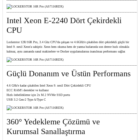
Intel Xeon E-2240 Dört Çekirdekli
CPU
Lockerstor 12R/16R Pro, 3.4 Ghz CPU'da çalışan ve 4.6GHz'e çıkabilen dört çekirdekli güçlü bir
Intel 9. nesil Xeon'a sahiptir. Xeon hem okuma hem de yazma hızlarında son derece hızlı olmakla
kalmaz, aynı zamanda sanal makinelere ve Docker uygulamalarına inanılmaz performans sağlar.
Güçlü Donanım ve Üstün Performans
4.6 GHz'e kadar çıkabilen Intel Xeon 9. nesil Dört Çekirdekli CPU
ECC RAM'i destekler ve kullanır
Hızlı önbellekleme için 2x M.2 NVMe SSD portu
USB 3.2 Gen-2 Type A/Type C
360° Yedekleme Çözümü ve
Kurumsal Sanallaştırma