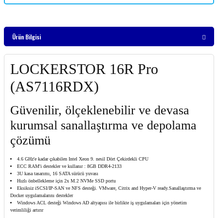
Ürün Bilgisi
LOCKERSTOR 16R Pro
(AS7116RDX)
Güvenilir, ölçeklenebilir ve devasa
kurumsal sanallaştırma ve depolama
çözümü
4.6 GHz'e kadar çıkabilen Intel Xeon 9. nesil Dört Çekirdekli CPU
ECC RAM'i destekler ve kullanır : 8GB DDR4-2133
3U kasa tasarımı, 16 SATA sürücü yuvası
Hızlı önbellekleme için 2x M.2 NVMe SSD portu
Eksiksiz iSCSI/IP-SAN ve NFS desteği. VMware, Citrix and Hyper-V ready.Sanallaştırma ve
Docker uygulamalarını destekler
Windows ACL desteği Windows AD altyapısı ile birlikte iş uygulamaları için yönetim
verimliliği artırır