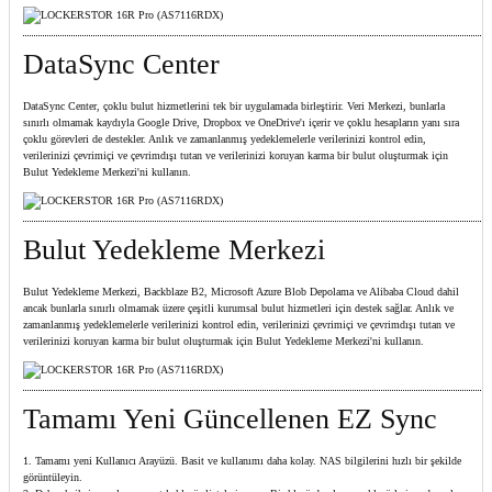
DataSync Center
DataSync Center, çoklu bulut hizmetlerini tek bir uygulamada birleştirir. Veri Merkezi, bunlarla
sınırlı olmamak kaydıyla Google Drive, Dropbox ve OneDrive'ı içerir ve çoklu hesapların yanı sıra
çoklu görevleri de destekler. Anlık ve zamanlanmış yedeklemelerle verilerinizi kontrol edin,
verilerinizi çevrimiçi ve çevrimdışı tutan ve verilerinizi koruyan karma bir bulut oluşturmak için
Bulut Yedekleme Merkezi'ni kullanın.
Bulut Yedekleme Merkezi
Bulut Yedekleme Merkezi, Backblaze B2, Microsoft Azure Blob Depolama ve Alibaba Cloud dahil
ancak bunlarla sınırlı olmamak üzere çeşitli kurumsal bulut hizmetleri için destek sağlar. Anlık ve
zamanlanmış yedeklemelerle verilerinizi kontrol edin, verilerinizi çevrimiçi ve çevrimdışı tutan ve
verilerinizi koruyan karma bir bulut oluşturmak için Bulut Yedekleme Merkezi'ni kullanın.
Tamamı Yeni Güncellenen EZ Sync
1. Tamamı yeni Kullanıcı Arayüzü. Basit ve kullanımı daha kolay. NAS bilgilerini hızlı bir şekilde
görüntüleyin.