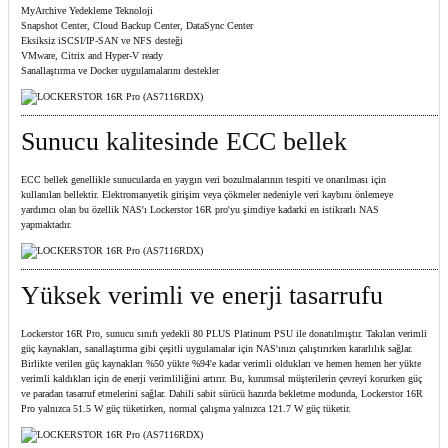
MyArchive Yedekleme Teknoloji
Snapshot Center, Cloud Backup Center, DataSync Center
Eksiksiz iSCSI/IP-SAN ve NFS desteği
VMware, Citrix and Hyper-V ready
Sanallaştırma ve Docker uygulamalarını destekler
Sunucu kalitesinde ECC bellek
ECC bellek genellikle sunucularda en yaygın veri bozulmalarının tespiti ve onarılması için
kullanılan bellektir. Elektromanyetik girişim veya çökmeler nedeniyle veri kaybını önlemeye
yardımcı olan bu özellik NAS'ı Lockerstor 16R pro'yu şimdiye kadarki en istikrarlı NAS
yapmaktadır.
Yüksek verimli ve enerji tasarrufu
Lockerstor 16R Pro, sunucu sınıfı yedekli 80 PLUS Platinum PSU ile donatılmıştır. Takılan verimli
güç kaynakları, sanallaştırma gibi çeşitli uygulamalar için NAS'ınızı çalıştırırken kararlılık sağlar.
Birlikte verilen güç kaynakları %50 yükte %94'e kadar verimli oldukları ve hemen hemen her yükte
verimli kaldıkları için de enerji verimliliğini artırır. Bu, kurumsal müşterilerin çevreyi korurken güç
ve paradan tasarruf etmelerini sağlar. Dahili sabit sürücü hazırda bekletme modunda, Lockerstor 16R
Pro yalnızca 51.5 W güç tüketirken, normal çalışma yalnızca 121.7 W güç tüketir.