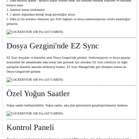
2. Daha eksiksiz ayarlar - ayrıntılı klasör listeleri sunar. Bir klasörde olmayan klasörleri ve dosyaları
kolayca seçin.
3. Anormal durum bildirimleri
4. 2 adımlı doğrulama desteği hesap güvenliğini artırır.
5. Daha iyi bir kullanıcı deneyimi için NAS bağlantı ve dosya senkronizasyonu sistem kararlılığını
geliştirin.
Dosya Gezgini'nde EZ Sync
EZ Sync dosyaları ve klasörleri artık Dosya Gezgini'nde görünür. Senkronizasyon ve dosya geçmişi
kontrolünü her zamankinden daha kolay hale getirmek için dosyaları EZ Sync yöneticisi ile diğer
paylaşılan klasörler arasında sürükleyip bırakın. EZ Sync Manager'daki geri dönüşüm kutusu da
Dosya Gezgini'nde görünür.
Özel Yoğun Saatler
Yoğun saatler özelleştirilebilir. Yoğun saatler, arka plan görevlerinin gerçekleştirilmesini durdurur.
Kontrol Paneli