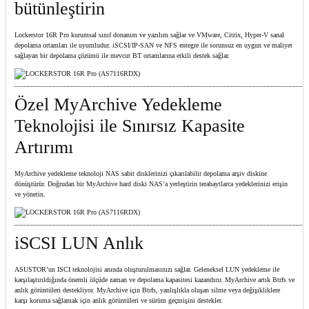
bütünleştirin
Lockerstor 16R Pro kurumsal sınıf donanım ve yazılım sağlar ve VMware, Citrix, Hyper-V sanal
depolama ortamları ile uyumludur. iSCSI/IP-SAN ve NFS entegre ile sorunsuz en uygun ve maliyet
sağlayan bir depolama çözümü ile mevcut BT ortamlarına etkili destek sağlar.
Özel MyArchive Yedekleme
Teknolojisi ile Sınırsız Kapasite
Artırımı
MyArchive yedekleme teknoloji NAS sabit disklerinizi çıkarılabilir depolama arşiv diskine
dönüştürür. Doğrudan bir MyArchive hard diski NAS’a yerleştirin terabaytlarca yedeklerinizi erişin
ve yönetin.
iSCSI LUN Anlık
ASUSTOR’un ISCI teknolojisi anında oluşturulmasınızı sağlar. Geleneksel LUN yedekleme ile
karşılaştırıldığında önemli ölçüde zaman ve depolama kapasitesi kazandırır. MyArchive artık Btrfs ve
anlık görüntüleri destekliyor. MyArchive için Btrfs, yanlışlıkla oluşan silme veya değişikliklere
karşı koruma sağlamak için anlık görüntüleri ve sürüm geçmişini destekler.