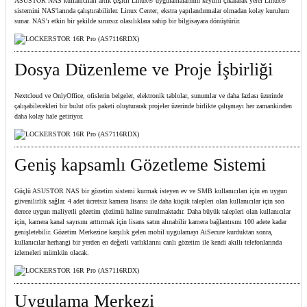
ASUSTOR NAS kullanıcıları artık çeşitli Linux® uygulamalarının keyfini çıkararak yerel Linux®
sistemini NAS'larında çalıştırabilirler. Linux Center, ekstra yapılandırmalar olmadan kolay kurulum
sunar. NAS'ı etkin bir şekilde sınırsız olasılıklara sahip bir bilgisayara dönüştürür.
Dosya Düzenleme ve Proje İşbirliği
Nextcloud ve OnlyOffice, ofislerin belgeler, elektronik tablolar, sunumlar ve daha fazlası üzerinde
çalışabilecekleri bir bulut ofis paketi oluşturarak projeler üzerinde birlikte çalışmayı her zamankinden
daha kolay hale getiriyor.
Geniş kapsamlı Gözetleme Sistemi
Güçlü ASUSTOR NAS bir gözetim sistemi kurmak isteyen ev ve SMB kullanıcıları için en uygun
güvenilirlik sağlar. 4 adet ücretsiz kamera lisansı ile daha küçük talepleri olan kullanıcılar için son
derece uygun maliyetli gözetim çözümü haline sunulmaktadır. Daha büyük talepleri olan kullanıcılar
için, kamera kanal sayısını arttırmak için lisans satın alınabilir kamera bağlantısını 100 adete kadar
genişletebilir. Gözetim Merkezine karşılık gelen mobil uygulamayı AiSecure kurduktan sonra,
kullanıcılar herhangi bir yerden en değerli varlıklarını canlı gözetim ile kendi akıllı telefonlarında
izlemeleri mümkün olacak.
Uygulama Merkezi