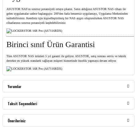
ASUSTOR NAS'ın sınırsız potansiyeli ortaya çıkarın. Satın aldığınız ASUSTOR NAS cihazı ile
gelen uygulamalar sadece başlangıçtır. 200'den fazla benzersiz uygulamayı, Uygulama Merkezinden
indirebilirsiniz. Kendiniz için kişiselleştirilmiş bir NAS aygıtı oluşturulurken ASUSTOR NAS
cihazlarının sınırsız potansiyeli keşfedebilirsiniz.
Birinci sınıf Ürün Garantisi
Tüm ASUSTOR NAS ürünleri 5 yıl garanti ile geliyor. ASUSTOR, satış sonrası servis ve teknik
destekte en yüksek standardı sağlayan müşteri hizmetinde öncelik yapmaya devam ediyor.
Yorumlar
Taksit Seçenekleri
Bu ürüne ilk yorumu siz yapın!
Önerileriniz
Yorum Yaz