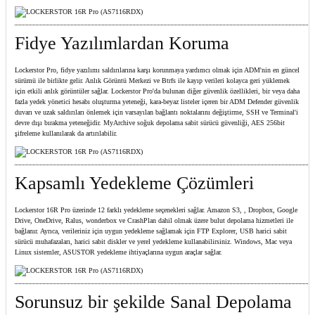
Fidye Yazılımlardan Koruma
Lockerstor Pro, fidye yazılımı saldırılarına karşı korunmaya yardımcı olmak için ADM'nin en güncel
sürümü ile birlikte gelir. Anlık Görüntü Merkezi ve Btrfs ile kayıp verileri kolayca geri yüklemek
için etkili anlık görüntüler sağlar. Lockerstor Pro'da bulunan diğer güvenlik özellikleri, bir veya daha
fazla yedek yönetici hesabı oluşturma yeteneği, kara-beyaz listeler içeren bir ADM Defender güvenlik
duvarı ve uzak saldırıları önlemek için varsayılan bağlantı noktalarını değiştirme, SSH ve Terminal'i
devre dışı bırakma yeteneğidir. MyArchive soğuk depolama sabit sürücü güvenliği, AES 256bit
şifreleme kullanılarak da artırılabilir.
Kapsamlı Yedekleme Çözümleri
Lockerstor 16R Pro üzerinde 12 farklı yedekleme seçenekleri sağlar. Amazon S3, , Dropbox, Google
Drive, OneDrive, Ralus, wonderbox ve CrashPlan dahil olmak üzere bulut depolama hizmetleri ile
bağlanır. Ayrıca, verileriniz için uygun yedekleme sağlamak için FTP Explorer, USB harici sabit
sürücü muhafazaları, harici sabit diskler ve yerel yedekleme kullanabilirsiniz. Windows, Mac veya
Linux sistemler, ASUSTOR yedekleme ihtiyaçlarına uygun araçlar sağlar.
Sorunsuz bir şekilde Sanal Depolama