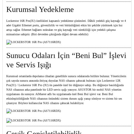
Kurumsal Yedekleme
Lockerstor 16R Pro(3U) özellikleri kapsamlı yedekleme çözümleri. Dâhili yedekli güç kaynağı ve 4
adet Gigabit Ethernet portu, güvenilirlik ve veri bütünlüğünü etkin bir şekilde yürütmek için hız
artışı sağlar. Ethernet bağlantı noktaları ve güç kaynağı veri sürekliliği için yedekli çalışma
mimarisine sahiptir. (Biri devreden çıktığında diğeri devam edebilir)
Sunucu Odaları İçin “Beni Bul” İşlevi
ve Servis Işığı
Kurumsal ortamlarda depolama cihazları genellikle sunucu odalarında birlikte bulunur. Yöneticilerin
çok sayıda sunucu arasında ihtiyaç duyulan NAS cihazını çabucak bulması için Lockerstor 12R
Pro(2U) / Lockerstor 16R Pro (3U) ön panelde özel bir düğmeye sahip. Bu düğmeye basıldığında
NAS cihazının arka panelinde bir LED servis ışığı yanıyor. ASUSTOR bir mobil NAS yönetim
uygulaması da sunuyor. AiMaster adlı bu uygulamada özel Beni Bul işlevi var. Beni Bul
etkinleştirildiğinde NAS cihazının önündeki sistem durum ışığı yanıp sönüyor ve sistem bir ses
çıkarıyor. Böylece kullanıcılar NAS cihazını çabucak bulabiliyor.
Çevik Genişletilebilirlik