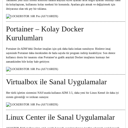
Tamamen yeni hızlı sistem kontrolü tarama arayüzü ADM ayarları artık doğru ayarları bulmayı daha
da kolaylaştıran, kullanımı kolay merkezi bir konumda. Ayarlara göz atmak ve değiştirmek için
ihtiyacınız olan tek şey bir tıklama.
Portainer – Kolay Docker
Kurulumları
Portainer ile ADM’deki Docker imajları için çok daha fazla imkan sunuluyor. Binlerce imaj
sayesinde Portainer daha öncekinden de fazla sayıda tür program indirip kurabiliyor. Son derece
kullanıcı dostu bir tasarımı olan Portainer’ın grafik arayüzü Docker imajlarını kurmayı her
zamankinden bile kolay hale getiriyor.
Virtualbox ile Sanal Uygulamalar
Her türlü işletim sistemini NAS'ınızda kullanın ADM 3.5, daha yeni bir Linux Kernel ile daha iyi
sistem güvenliği ve istikrarı sunuyor.
Linux Center ile Sanal Uygulamalar