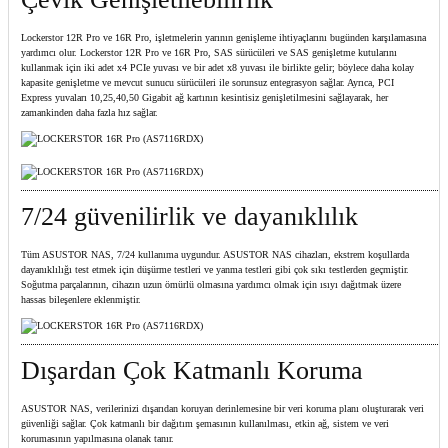
Lockerstor 12R Pro ve 16R Pro, işletmelerin yarının genişleme ihtiyaçlarını bugünden karşılamasına
yardımcı olur. Lockerstor 12R Pro ve 16R Pro, SAS sürücüleri ve SAS genişletme kutularını
kullanmak için iki adet x4 PCIe yuvası ve bir adet x8 yuvası ile birlikte gelir; böylece daha kolay
kapasite genişletme ve mevcut sunucu sürücüleri ile sorunsuz entegrasyon sağlar. Ayrıca, PCI
Express yuvaları 10,25,40,50 Gigabit ağ kartının kesintisiz genişletilmesini sağlayarak, her
zamankinden daha fazla hız sağlar.
7/24 güvenilirlik ve dayanıklılık
Tüm ASUSTOR NAS, 7/24 kullanıma uygundur. ASUSTOR NAS cihazları, ekstrem koşullarda
dayanıklılığı test etmek için düşürme testleri ve yanma testleri gibi çok sıkı testlerden geçmiştir.
Soğutma parçalarının, cihazın uzun ömürlü olmasına yardımcı olmak için ısıyı dağıtmak üzere
hassas bileşenlere eklenmiştir.
Dışardan Çok Katmanlı Koruma
ASUSTOR NAS, verilerinizi dışarıdan koruyan derinlemesine bir veri koruma planı oluşturarak veri
güvenliği sağlar. Çok katmanlı bir dağıtım şemasının kullanılması, etkin ağ, sistem ve veri
korumasının yapılmasına olanak tanır.