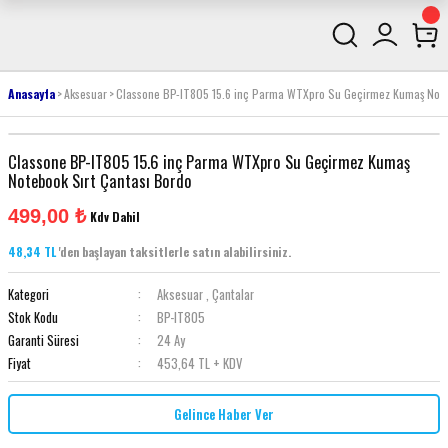
Anasayfa
Aksesuar
Classone BP-IT805 15.6 inç Parma WTXpro Su Geçirmez Kumaş Noteb
Classone BP-IT805 15.6 inç Parma WTXpro Su Geçirmez Kumaş
Notebook Sırt Çantası Bordo
499,00 ₺
Kdv Dahil
48,34 TL
'den başlayan taksitlerle satın alabilirsiniz.
Kategori
Aksesuar
,
Çantalar
Stok Kodu
BP-IT805
Garanti Süresi
24 Ay
Fiyat
453,64 TL + KDV
Gelince Haber Ver