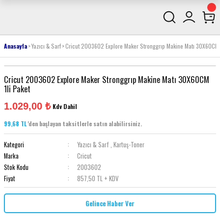
Anasayfa
Yazıcı & Sarf
Cricut 2003602 Explore Maker Stronggrıp Makine Matı 30X60CM 1
Cricut 2003602 Explore Maker Stronggrıp Makine Matı 30X60CM
1li Paket
1.029,00 ₺
Kdv Dahil
99,68 TL
'den başlayan taksitlerle satın alabilirsiniz.
Kategori
Yazıcı & Sarf
,
Kartuş-Toner
Marka
Cricut
Stok Kodu
2003602
Fiyat
857,50 TL + KDV
Gelince Haber Ver