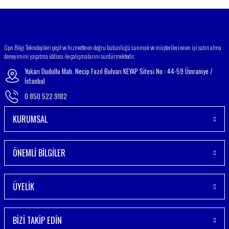
Gönder
Gpn Bilgi Teknolojileri çeşit ve hizmette en doğru bütünlüğü sunmak ve müşterilerine en iyi satın alma
deneyimini yaşatma iddiası ile çalışmalarını sürdürmektedir.
Yukarı Dudullu Mah. Necip Fazıl Bulvarı KEYAP Sitesi No : 44-59 Ümraniye /
İstanbul
0 850 522 9182
KURUMSAL
ÖNEMLİ BİLGİLER
ÜYELİK
BİZİ TAKİP EDİN