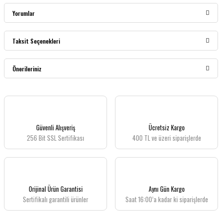
Yorumlar
Taksit Seçenekleri
Bu ürüne ilk yorumu siz yapın!
Önerileriniz
Yorum Yaz
Bu ürünün fiyat bilgisi, resim, ürün açıklamalarında ve diğer konularda yetersiz
gördüğünüz noktaları öneri formunu kullanarak tarafımıza iletebilirsiniz.
Görüş ve önerileriniz için teşekkür ederiz.
Güvenli Alışveriş
Ücretsiz Kargo
256 Bit SSL Sertifikası
400 TL ve üzeri siparişlerde
Ürün resmi kalitesiz, bozuk veya görüntülenemiyor.
Ürün açıklamasında eksik bilgiler bulunuyor.
Ürün bilgilerinde hatalar bulunuyor.
Ürün fiyatı diğer sitelerden daha pahalı.
Orijinal Ürün Garantisi
Aynı Gün Kargo
Bu ürüne benzer farklı alternatifler olmalı.
Sertifikalı garantili ürünler
Saat 16:00’a kadar ki siparişlerde