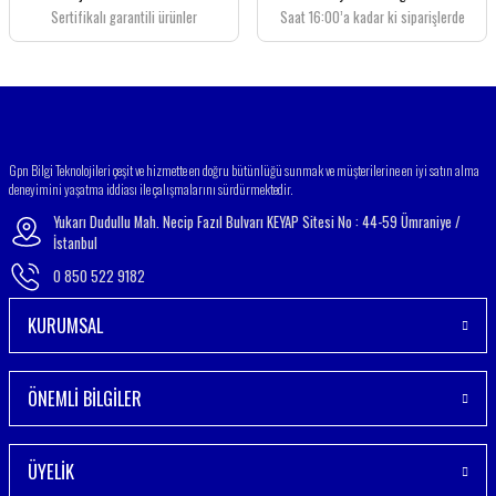
Bu ürüne benzer farklı alternatifler olmalı.
Sertifikalı garantili ürünler
Saat 16:00’a kadar ki siparişlerde
Gönder
Gpn Bilgi Teknolojileri çeşit ve hizmette en doğru bütünlüğü sunmak ve müşterilerine en iyi satın alma
deneyimini yaşatma iddiası ile çalışmalarını sürdürmektedir.
Yukarı Dudullu Mah. Necip Fazıl Bulvarı KEYAP Sitesi No : 44-59 Ümraniye /
İstanbul
0 850 522 9182
KURUMSAL
ÖNEMLİ BİLGİLER
ÜYELİK