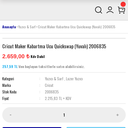
Anasayfa
Yazıcı & Sarf
Cricut Maker Kabartma Ucu Quickswap (Yuvalı) 2006835
Cricut Maker Kabartma Ucu Quickswap (Yuvalı) 2006835
2.659,00 ₺
Kdv Dahil
257,59 TL
'den başlayan taksitlerle satın alabilirsiniz.
Kategori
Yazıcı & Sarf
,
Lazer Yazıcı
Marka
Cricut
Stok Kodu
2006835
Fiyat
2.215,83 TL + KDV