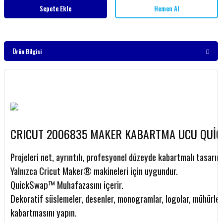
Sepete Ekle
Hemen Al
Ürün Bilgisi
CRICUT 2006835 MAKER KABARTMA UCU QUİC
Projeleri net, ayrıntılı, profesyonel düzeyde kabartmalı tasarıml
Yalnızca Cricut Maker® makineleri için uygundur.
QuickSwap™ Muhafazasını içerir.
Dekoratif süslemeler, desenler, monogramlar, logolar, mühürler 
kabartmasını yapın.