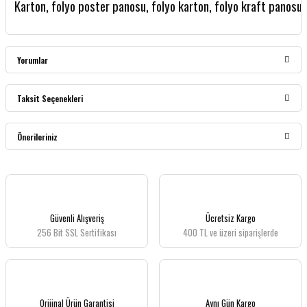
Karton, folyo poster panosu, folyo karton, folyo kraft panosu
Yorumlar
Taksit Seçenekleri
Bu ürüne ilk yorumu siz yapın!
Önerileriniz
Yorum Yaz
Bu ürünün fiyat bilgisi, resim, ürün açıklamalarında ve diğer konularda yetersiz
gördüğünüz noktaları öneri formunu kullanarak tarafımıza iletebilirsiniz.
Görüş ve önerileriniz için teşekkür ederiz.
Güvenli Alışveriş
Ücretsiz Kargo
256 Bit SSL Sertifikası
400 TL ve üzeri siparişlerde
Ürün resmi kalitesiz, bozuk veya görüntülenemiyor.
Ürün açıklamasında eksik bilgiler bulunuyor.
Ürün bilgilerinde hatalar bulunuyor.
Ürün fiyatı diğer sitelerden daha pahalı.
Orijinal Ürün Garantisi
Aynı Gün Kargo