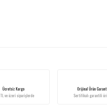
 gördüğünüz noktaları öneri formunu kullanarak tarafımıza iletebilirsiniz.
Bu ürüne ilk yorumu siz yapın!
Yorum Yaz
Ücretsiz Kargo
Orijinal Ürün Garant
TL ve üzeri siparişlerde
Sertifikalı garantili ür