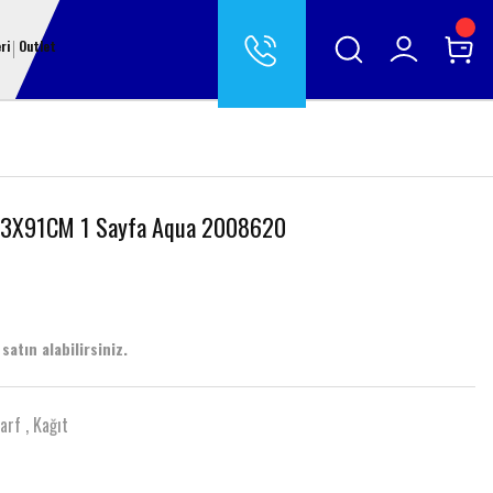
ri
Outlet
ı 33X91CM 1 Sayfa Aqua 2008620
satın alabilirsiniz.
Sarf
,
Kağıt