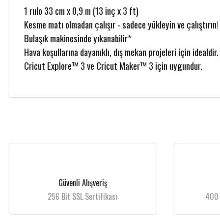
1 rulo 33 cm x 0,9 m (13 inç x 3 ft)
Kesme matı olmadan çalışır - sadece yükleyin ve çalıştırın!
Bulaşık makinesinde yıkanabilir*
Hava koşullarına dayanıklı, dış mekan projeleri için idealdir.
Cricut Explore™ 3 ve Cricut Maker™ 3 için uygundur.
Bu ürünün fiyat bilgisi, resim, ürün açıklamalarında ve diğer konularda yetersiz
Görüş ve önerileriniz için teşekkür ederiz.
Ürün resmi kalitesiz, bozuk veya görüntülenemiyor.
Güvenli Alışveriş
Ürün açıklamasında eksik bilgiler bulunuyor.
256 Bit SSL Sertifikası
400 
Ürün bilgilerinde hatalar bulunuyor.
Ürün fiyatı diğer sitelerden daha pahalı.