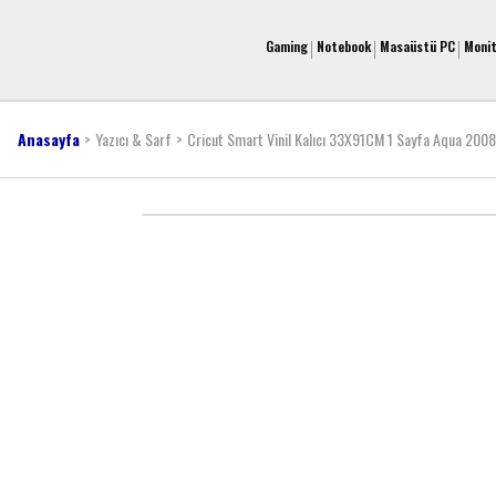
Gaming
Notebook
Masaüstü PC
Moni
Anasayfa
Yazıcı & Sarf
Cricut Smart Vinil Kalıcı 33X91CM 1 Sayfa Aqua 200