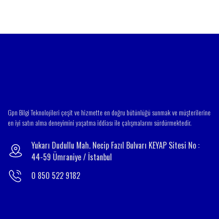
Bu ürüne benzer farklı alternatifler olmalı.
Gpn Bilgi Teknolojileri çeşit ve hizmette en doğru bütünlüğü sunmak ve müşterilerine
en iyi satın alma deneyimini yaşatma iddiası ile çalışmalarını sürdürmektedir.
Yukarı Dudullu Mah. Necip Fazıl Bulvarı KEYAP Sitesi No :
44-59 Ümraniye / İstanbul
0 850 522 9182