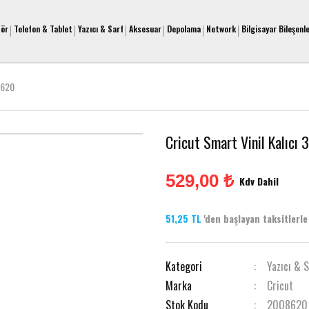
tör
Telefon & Tablet
Yazıcı & Sarf
Aksesuar
Depolama
Network
Bilgisayar Bileşenle
8620
Cricut Smart Vinil Kalıc
529,00 ₺
Kdv Dahil
51,25 TL
'den başlayan taksitlerle 
Kategori
Yazıcı & 
Marka
Cricut
Stok Kodu
2008620