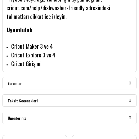
cricut.com/help/dishwasher-friendly adresindeki
talimatları dikkatlice izleyin.
Uyumluluk
Cricut Maker 3 ve 4
Cricut Explore 3 ve 4
Cricut Girişimi
Yorumlar
Taksit Seçenekleri
Bu ürüne ilk yorumu siz yapın!
Önerileriniz
Yorum Yaz
Bu ürünün fiyat bilgisi, resim, ürün açıklamalarında ve diğer konularda yetersiz