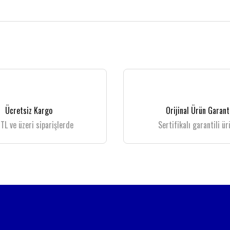
 gördüğünüz noktaları öneri formunu kullanarak tarafımıza iletebilirsiniz.
Bu ürüne ilk yorumu siz yapın!
Yorum Yaz
Ücretsiz Kargo
Orijinal Ürün Garant
TL ve üzeri siparişlerde
Sertifikalı garantili ür
Gönder