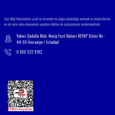
Gpn Bilgi Teknolojileri çeşit ve hizmette en doğru bütünlüğü sunmak ve müşterilerine
en iyi satın alma deneyimini yaşatma iddiası ile çalışmalarını sürdürmektedir.
Yukarı Dudullu Mah. Necip Fazıl Bulvarı KEYAP Sitesi No :
44-59 Ümraniye / İstanbul
0 850 522 9182