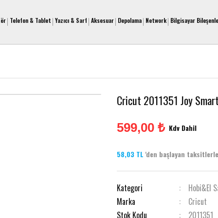
tör
Telefon & Tablet
Yazıcı & Sarf
Aksesuar
Depolama
Network
Bilgisayar Bileşenle
z
Cricut 2011351 Joy Smar
599,00 ₺
Kdv Dahil
58,03 TL
'den başlayan taksitlerle
Kategori
Hobi&El S
Marka
Cricut
Stok Kodu
2011351