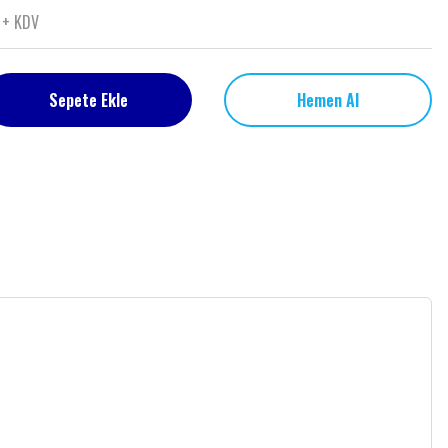
 + KDV
Sepete Ekle
Hemen Al