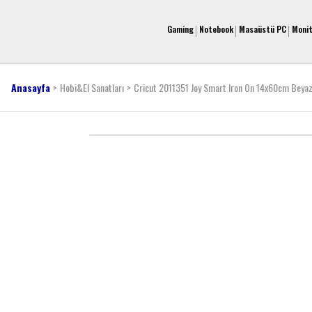
Gaming
Notebook
Masaüstü PC
Moni
Anasayfa
Hobi&El Sanatları
Cricut 2011351 Joy Smart Iron On 14x60cm Beya