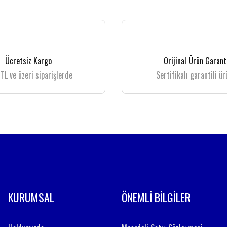
 gördüğünüz noktaları öneri formunu kullanarak tarafımıza iletebilirsiniz.
Bu ürüne ilk yorumu siz yapın!
Yorum Yaz
Ücretsiz Kargo
Orijinal Ürün Garant
TL ve üzeri siparişlerde
Sertifikalı garantili ür
Gönder
KURUMSAL
ÖNEMLİ BİLGİLER