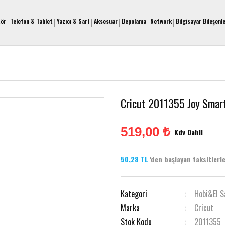
tör
Telefon & Tablet
Yazıcı & Sarf
Aksesuar
Depolama
Network
Bilgisayar Bileşenle
Cricut 2011355 Joy Smart 
519,00 ₺
Kdv Dahil
50,28 TL
'den başlayan taksitlerle
Kategori
Hobi&El S
Marka
Cricut
Stok Kodu
2011355