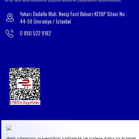
Yukarı Dudullu Mah. Necip Fazıl Bulvarı KEYAP Sitesi No :
44-59 Ümraniye / İstanbul
0 850 522 9182