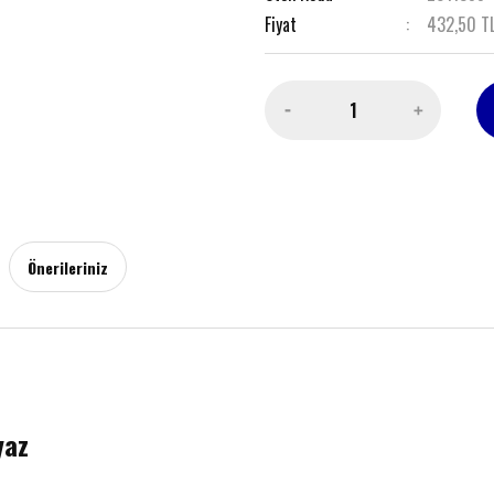
Fiyat
432,50 T
Önerileriniz
yaz