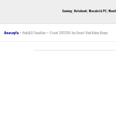
Gaming
Notebook
Masaüstü PC
Moni
Anasayfa
Hobi&El Sanatları
Cricut 2011355 Joy Smart Vinil Kalıcı Beyaz