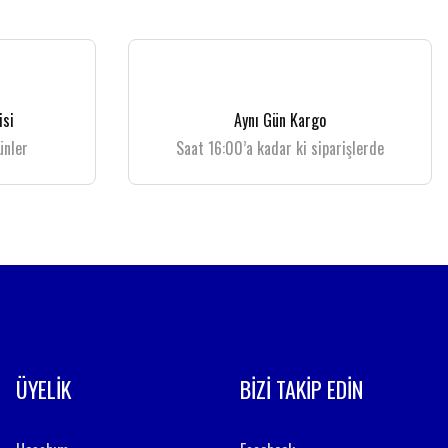
isi
Aynı Gün Kargo
ünler
Saat 16:00’a kadar ki siparişlerde
ÜYELİK
BİZİ TAKİP EDİN