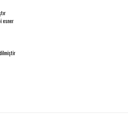
tır
bi esner
dilmiştir