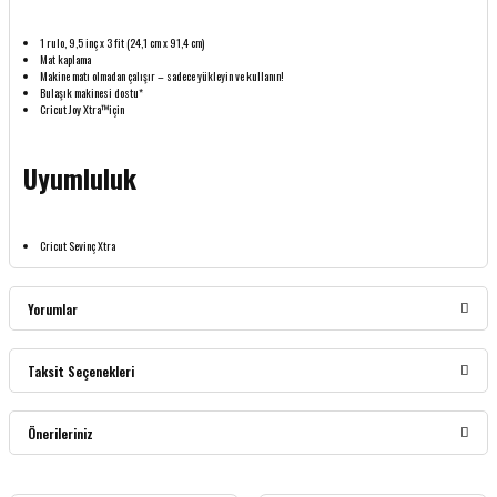
1 rulo, 9,5 inç x 3 fit (24,1 cm x 91,4 cm)
Mat kaplama
Makine matı olmadan çalışır – sadece yükleyin ve kullanın!
Bulaşık makinesi dostu*
Cricut Joy Xtra™için
Uyumluluk
Cricut Sevinç Xtra
Yorumlar
Taksit Seçenekleri
Bu ürüne ilk yorumu siz yapın!
Önerileriniz
Yorum Yaz