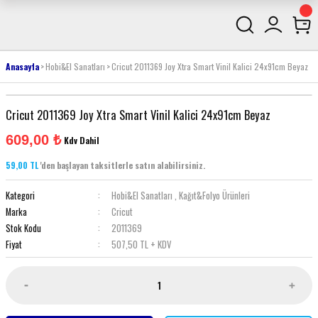
Anasayfa
Hobi&El Sanatları
Cricut 2011369 Joy Xtra Smart Vinil Kalici 24x91cm Beyaz
Cricut 2011369 Joy Xtra Smart Vinil Kalici 24x91cm Beyaz
609,00 ₺
Kdv Dahil
59,00 TL
'den başlayan taksitlerle satın alabilirsiniz.
Kategori
Hobi&El Sanatları
,
Kağıt&Folyo Ürünleri
Marka
Cricut
Stok Kodu
2011369
Fiyat
507,50 TL + KDV