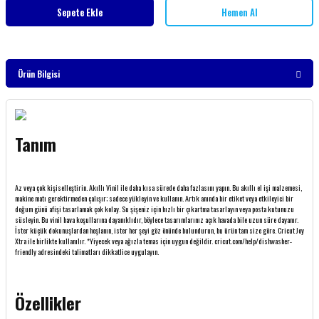
Sepete Ekle
Hemen Al
Ürün Bilgisi
Tanım
Az veya çok kişiselleştirin.
Akıllı Vinil ile daha kısa sürede daha fazlasını yapın.
Bu akıllı el işi malzemesi,
makine matı gerektirmeden çalışır; sadece yükleyin ve kullanın.
Artık anında bir etiket veya etkileyici bir
doğum günü afişi tasarlamak çok kolay.
Su şişeniz için hızlı bir çıkartma tasarlayın veya posta kutunuzu
süsleyin.
Bu vinil hava koşullarına dayanıklıdır, böylece tasarımlarınız açık havada bile uzun süre dayanır.
İster küçük dokunuşlardan hoşlanın, ister her şeyi göz önünde bulundurun, bu ürün tam size göre.
Cricut Joy
Xtra ile birlikte kullanılır.
*Yiyecek veya ağızla temas için uygun değildir.
cricut.com/help/dishwasher-
friendly adresindeki talimatları dikkatlice uygulayın.
Özellikler