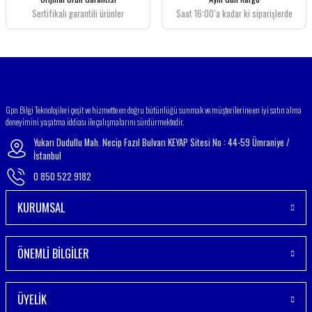
Bu ürüne benzer farklı alternatifler olmalı.
Sertifikalı garantili ürünler
Saat 16:00’a kadar ki siparişlerde
Gönder
Gpn Bilgi Teknolojileri çeşit ve hizmette en doğru bütünlüğü sunmak ve müşterilerine en iyi satın alma
deneyimini yaşatma iddiası ile çalışmalarını sürdürmektedir.
Yukarı Dudullu Mah. Necip Fazıl Bulvarı KEYAP Sitesi No : 44-59 Ümraniye /
İstanbul
0 850 522 9182
KURUMSAL
ÖNEMLİ BİLGİLER
ÜYELİK