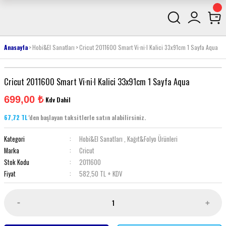
Anasayfa
Hobi&El Sanatları
Cricut 2011600 Smart Vi·ni·l Kalici 33x91cm 1 Sayfa Aqua
Cricut 2011600 Smart Vi·ni·l Kalici 33x91cm 1 Sayfa Aqua
699,00 ₺
Kdv Dahil
67,72 TL
'den başlayan taksitlerle satın alabilirsiniz.
Kategori
Hobi&El Sanatları
,
Kağıt&Folyo Ürünleri
Marka
Cricut
Stok Kodu
2011600
Fiyat
582,50 TL + KDV