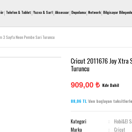
tör
Telefon & Tablet
Yazıcı & Sarf
Aksesuar
Depolama
Network
Bilgisayar Bileşenle
cm 3 Sayfa Neon Pembe Sari Turuncu
Cricut 2011676 Joy Xtra 
Turuncu
909,00 ₺
Kdv Dahil
88,06 TL
'den başlayan taksitlerle
Kategori
Hobi&El S
Marka
Cricut