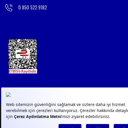
0 850 522 9182
© 2023
GPN
- Tüm Hakları
KVKK AYDINLATMA
KVKK 
Saklıdır
METİNLERİ
FORM