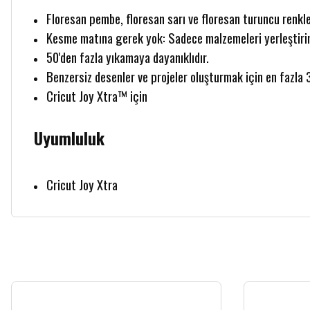
Floresan pembe, floresan sarı ve floresan turuncu renkle
Kesme matına gerek yok: Sadece malzemeleri yerleştirin
50'den fazla yıkamaya dayanıklıdır.
Benzersiz desenler ve projeler oluşturmak için en fazla 
Cricut Joy Xtra™ için
Uyumluluk
Cricut Joy Xtra
Bu ürünün fiyat bilgisi, resim, ürün açıklamalarında ve diğer konularda yetersiz
Görüş ve önerileriniz için teşekkür ederiz.