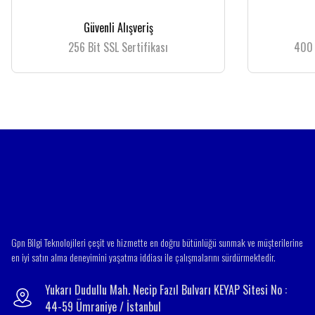
Ürün resmi kalitesiz, bozuk veya görüntülenemiyor.
Güvenli Alışveriş
Ürün açıklamasında eksik bilgiler bulunuyor.
256 Bit SSL Sertifikası
400 
Ürün bilgilerinde hatalar bulunuyor.
Ürün fiyatı diğer sitelerden daha pahalı.
Bu ürüne benzer farklı alternatifler olmalı.
Gpn Bilgi Teknolojileri çeşit ve hizmette en doğru bütünlüğü sunmak ve müşterilerine
en iyi satın alma deneyimini yaşatma iddiası ile çalışmalarını sürdürmektedir.
Yukarı Dudullu Mah. Necip Fazıl Bulvarı KEYAP Sitesi No :
44-59 Ümraniye / İstanbul