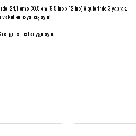
rde, 24,1 cm x 30,5 cm (9,5 inç x 12 inç) ölçülerinde 3 yaprak.
 ve kullanmaya başlayın!
3 rengi üst üste uygulayın.
 gördüğünüz noktaları öneri formunu kullanarak tarafımıza iletebilirsiniz.
Bu ürüne ilk yorumu siz yapın!