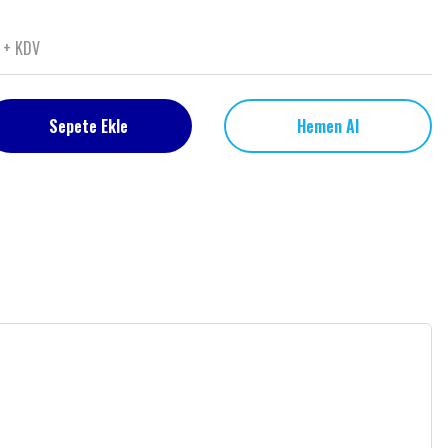
 + KDV
Sepete Ekle
Hemen Al