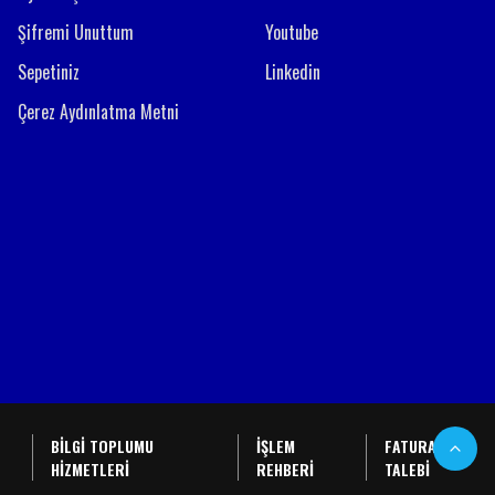
Şifremi Unuttum
Youtube
Sepetiniz
Linkedin
Çerez Aydınlatma Metni
BİLGİ TOPLUMU
İŞLEM
FATURA
HİZMETLERİ
REHBERİ
TALEBİ