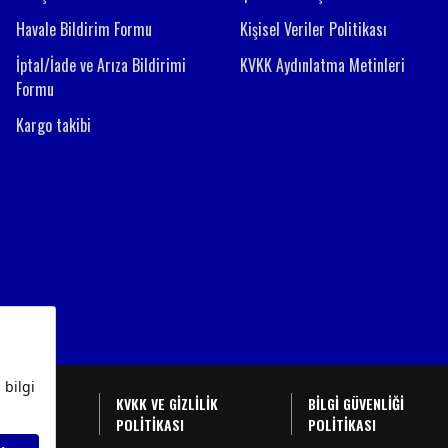
Havale Bildirim Formu
Kişisel Veriler Politikası
İptal/İade ve Arıza Bildirimi
KVKK Aydınlatma Metinleri
Formu
Kargo takibi
BAŞVURU
KVKK VE GİZLİLİK
BİLGİ GÜVENLİĞİ
U
POLİTİKASI
POLİTİKASI