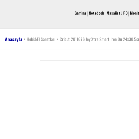
Gaming
Notebook
Masaüstü PC
Moni
Anasayfa
Hobi&El Sanatları
Cricut 2011676 Joy Xtra Smart Iron On 24x30.5