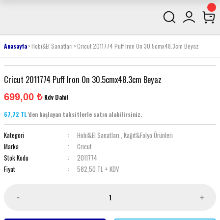
Anasayfa
Hobi&El Sanatları
Cricut 2011774 Puff Iron On 30.5cmx48.3cm Beyaz
Cricut 2011774 Puff Iron On 30.5cmx48.3cm Beyaz
699,00 ₺
Kdv Dahil
67,72 TL
'den başlayan taksitlerle satın alabilirsiniz.
Kategori
Hobi&El Sanatları
,
Kağıt&Folyo Ürünleri
Marka
Cricut
Stok Kodu
2011774
Fiyat
582,50 TL + KDV