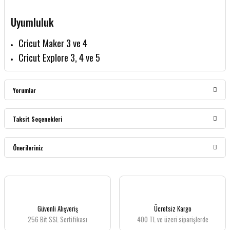
Uyumluluk
Cricut Maker 3 ve 4
Cricut Explore 3, 4 ve 5
Yorumlar
Taksit Seçenekleri
Bu ürüne ilk yorumu siz yapın!
Önerileriniz
Yorum Yaz
Bu ürünün fiyat bilgisi, resim, ürün açıklamalarında ve diğer konularda yetersiz
gördüğünüz noktaları öneri formunu kullanarak tarafımıza iletebilirsiniz.
Görüş ve önerileriniz için teşekkür ederiz.
Güvenli Alışveriş
Ücretsiz Kargo
256 Bit SSL Sertifikası
400 TL ve üzeri siparişlerde
Ürün resmi kalitesiz, bozuk veya görüntülenemiyor.