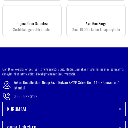
Ürün açıklamasında eksik bilgiler bulunuyor.
Ürün bilgilerinde hatalar bulunuyor.
Ürün fiyatı diğer sitelerden daha pahalı.
Orijinal Ürün Garantisi
Aynı Gün Kargo
Bu ürüne benzer farklı alternatifler olmalı.
Sertifikalı garantili ürünler
Saat 16:00’a kadar ki siparişlerde
Gönder
Gpn Bilgi Teknolojileri çeşit ve hizmette en doğru bütünlüğü sunmak ve müşterilerine en iyi satın alma
deneyimini yaşatma iddiası ile çalışmalarını sürdürmektedir.
Yukarı Dudullu Mah. Necip Fazıl Bulvarı KEYAP Sitesi No : 44-59 Ümraniye /
İstanbul
0 850 522 9182
KURUMSAL
ÖNEMLİ BİLGİLER