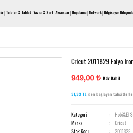
tör
Telefon & Tablet
Yazıcı & Sarf
Aksesuar
Depolama
Network
Bilgisayar Bileşenle
Cricut 2011829 Folyo Ir
949,00 ₺
Kdv Dahil
91,93 TL
'den başlayan taksitlerle 
Kategori
Hobi&El S
Marka
Cricut
Stok Kodu
2011829