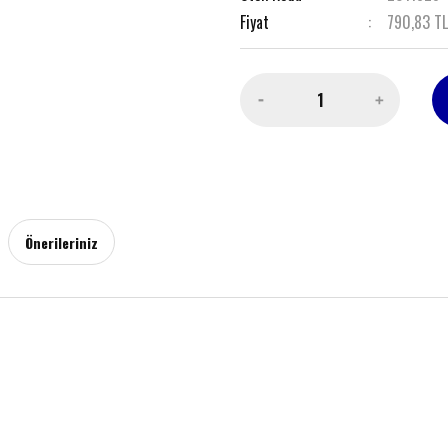
Fiyat
790,83 T
Önerileriniz