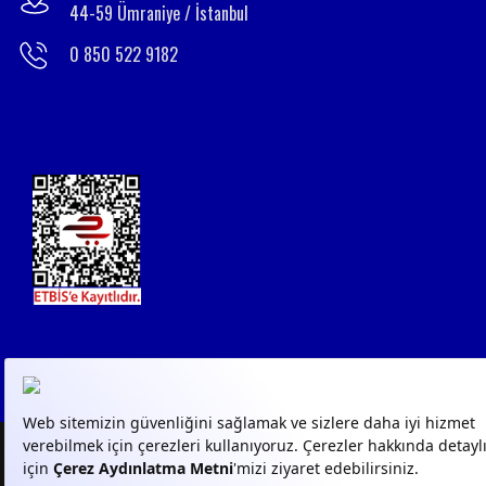
44-59 Ümraniye / İstanbul
0 850 522 9182
© 2023
GPN
- Tüm Hakları
KVKK AYDINLATMA
KVKK 