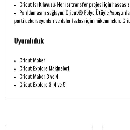
Cricut Isı Kılavuzu: Her ısı transfer projesi için hassas 
Parıldamasını sağlayın! Cricut® Folyo Ütüyle Yapıştırılan
parti dekorasyonları ve daha fazlası için mükemmeldir. Cricu
Uyumluluk
Cricut Maker
Cricut Explore Makineleri
Cricut Maker 3 ve 4
Cricut Explore 3, 4 ve 5
Bu ürünün fiyat bilgisi, resim, ürün açıklamalarında ve diğer konularda yetersiz
Görüş ve önerileriniz için teşekkür ederiz.