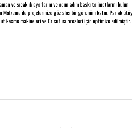
zaman ve sıcaklık ayarlarını ve adım adım baskı talimatlarını bulun.
 Malzeme ile projelerinize göz alıcı bir görünüm katın. Parlak ütüy
t kesme makineleri ve Cricut ısı presleri için optimize edilmiştir.
 gördüğünüz noktaları öneri formunu kullanarak tarafımıza iletebilirsiniz.
Bu ürüne ilk yorumu siz yapın!