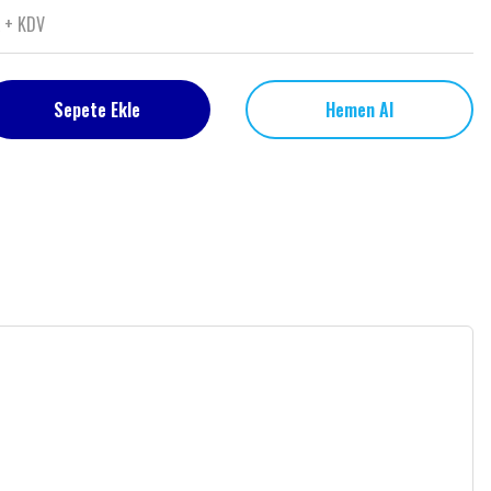
L + KDV
Sepete Ekle
Hemen Al