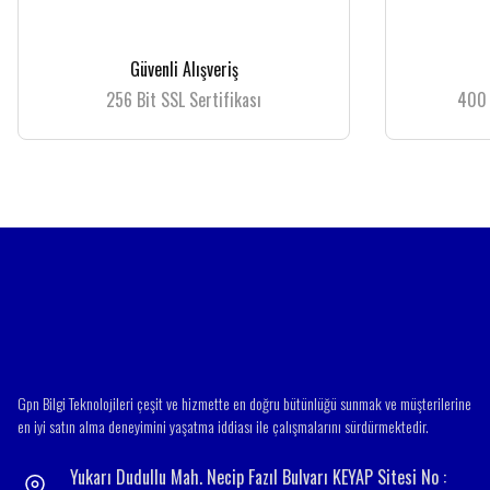
Ürün resmi kalitesiz, bozuk veya görüntülenemiyor.
Güvenli Alışveriş
Ürün açıklamasında eksik bilgiler bulunuyor.
256 Bit SSL Sertifikası
400 
Ürün bilgilerinde hatalar bulunuyor.
Ürün fiyatı diğer sitelerden daha pahalı.
Bu ürüne benzer farklı alternatifler olmalı.
Gpn Bilgi Teknolojileri çeşit ve hizmette en doğru bütünlüğü sunmak ve müşterilerine
en iyi satın alma deneyimini yaşatma iddiası ile çalışmalarını sürdürmektedir.
Yukarı Dudullu Mah. Necip Fazıl Bulvarı KEYAP Sitesi No :