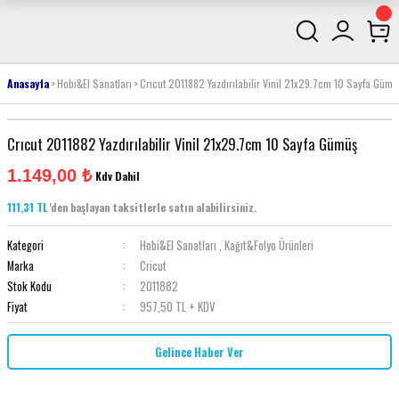
Anasayfa
Hobi&El Sanatları
Crıcut 2011882 Yazdırılabilir Vinil 21x29.7cm 10 Sayfa Gümü
Crıcut 2011882 Yazdırılabilir Vinil 21x29.7cm 10 Sayfa Gümüş
1.149,00 ₺
Kdv Dahil
111,31 TL
'den başlayan taksitlerle satın alabilirsiniz.
Kategori
Hobi&El Sanatları
,
Kağıt&Folyo Ürünleri
Marka
Cricut
Stok Kodu
2011882
Fiyat
957,50 TL + KDV
Gelince Haber Ver