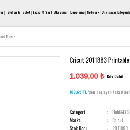
tör
Telefon & Tablet
Yazıcı & Sarf
Aksesuar
Depolama
Network
Bilgisayar Bileşenle
aket Beyaz
Cricut 2011883 Printable 
1.039,00 ₺
Kdv Dahil
100,65 TL
'den başlayan taksitlerle
Kategori
Hobi&El S
Marka
Cricut
Stok Kodu
2011883