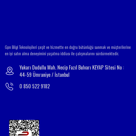
Gpn Bilgi Teknolojileri çeşit ve hizmette en doğru bütünlüğü sunmak ve müşterilerine
en iyi satın alma deneyimini yaşatma iddiası ile çalışmalarını sürdürmektedir.
Yukarı Dudullu Mah. Necip Fazıl Bulvarı KEYAP Sitesi No :
44-59 Ümraniye / İstanbul
0 850 522 9182