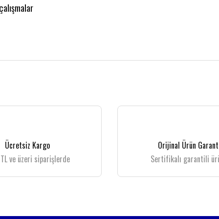
 çalışmalar
 gördüğünüz noktaları öneri formunu kullanarak tarafımıza iletebilirsiniz.
Bu ürüne ilk yorumu siz yapın!
Yorum Yaz
Ücretsiz Kargo
Orijinal Ürün Garant
TL ve üzeri siparişlerde
Sertifikalı garantili ür