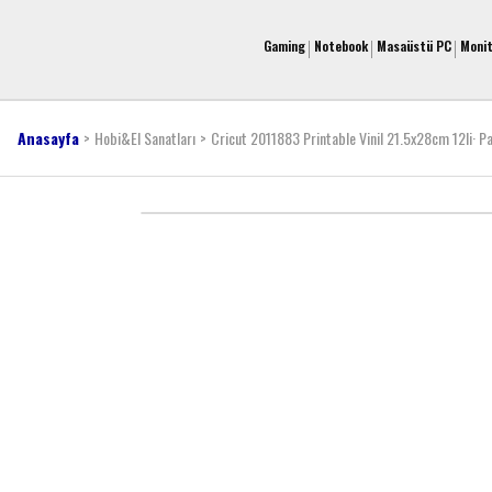
Gaming
Notebook
Masaüstü PC
Moni
Anasayfa
Hobi&El Sanatları
Cricut 2011883 Printable Vinil 21.5x28cm 12li· P