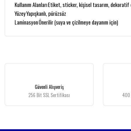
Kullanım Alanları
Etiket, sticker, kişisel tasarım, dekoratif
Yüzey
Yapışkanlı, pürüzsüz
Laminasyon
Önerilir (suya ve çizilmeye dayanım için)
Bu ürünün fiyat bilgisi, resim, ürün açıklamalarında ve diğer konularda yetersiz
Görüş ve önerileriniz için teşekkür ederiz.
Ürün resmi kalitesiz, bozuk veya görüntülenemiyor.
Güvenli Alışveriş
Ürün açıklamasında eksik bilgiler bulunuyor.
256 Bit SSL Sertifikası
400 
Ürün bilgilerinde hatalar bulunuyor.
Ürün fiyatı diğer sitelerden daha pahalı.
Bu ürüne benzer farklı alternatifler olmalı.