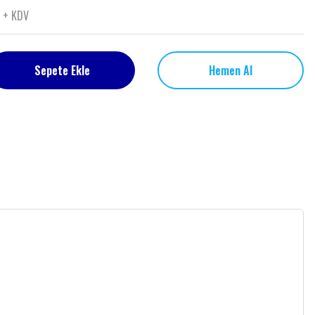
L + KDV
Sepete Ekle
Hemen Al