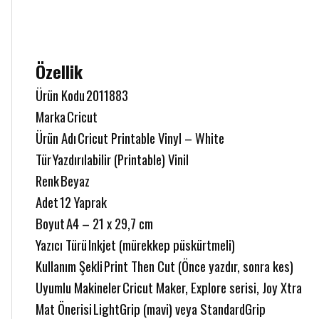
Özellik
Ürün Kodu
2011883
Marka
Cricut
Ürün Adı
Cricut Printable Vinyl – White
Tür
Yazdırılabilir (Printable) Vinil
Renk
Beyaz
Adet
12 Yaprak
Boyut
A4 – 21 x 29,7 cm
Yazıcı Türü
Inkjet (mürekkep püskürtmeli)
Kullanım Şekli
Print Then Cut (Önce yazdır, sonra kes)
Uyumlu Makineler
Cricut Maker, Explore serisi, Joy Xtra
Mat Önerisi
LightGrip (mavi) veya StandardGrip