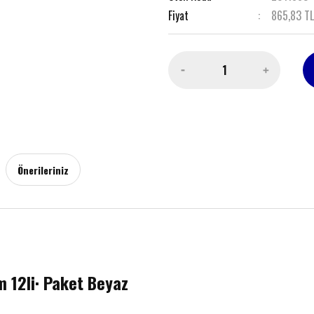
Fiyat
865,83 T
Önerileriniz
m 12li· Paket Beyaz