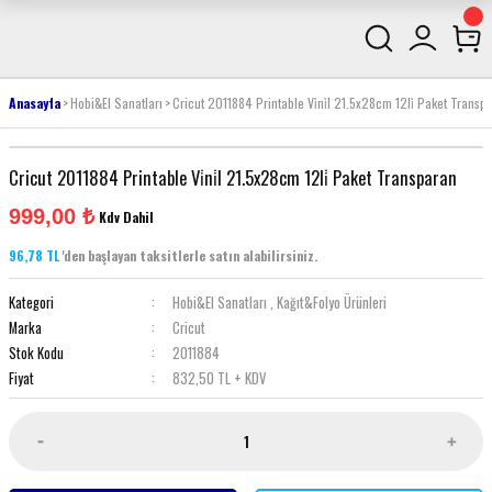
Anasayfa
Hobi&El Sanatları
Cricut 2011884 Printable Vi̇ni̇l 21.5x28cm 12li̇ Paket Transp
Cricut 2011884 Printable Vi̇ni̇l 21.5x28cm 12li̇ Paket Transparan
999,00 ₺
Kdv Dahil
96,78 TL
'den başlayan taksitlerle satın alabilirsiniz.
Kategori
Hobi&El Sanatları
,
Kağıt&Folyo Ürünleri
Marka
Cricut
Stok Kodu
2011884
Fiyat
832,50 TL + KDV