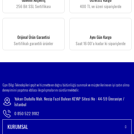
Güvenli Alışveriş
Ücretsiz Kargo
256 Bit SSL Sertifikası
400 TL ve üzeri siparişlerde
Ürün resmi kalitesiz, bozuk veya görüntülenemiyor.
Ürün açıklamasında eksik bilgiler bulunuyor.
Ürün bilgilerinde hatalar bulunuyor.
Ürün fiyatı diğer sitelerden daha pahalı.
Orijinal Ürün Garantisi
Aynı Gün Kargo
Bu ürüne benzer farklı alternatifler olmalı.
Sertifikalı garantili ürünler
Saat 16:00’a kadar ki siparişlerde
Gönder
Gpn Bilgi Teknolojileri çeşit ve hizmette en doğru bütünlüğü sunmak ve müşterilerine en iyi satın alma
deneyimini yaşatma iddiası ile çalışmalarını sürdürmektedir.
Yukarı Dudullu Mah. Necip Fazıl Bulvarı KEYAP Sitesi No : 44-59 Ümraniye /
İstanbul
0 850 522 9182
KURUMSAL