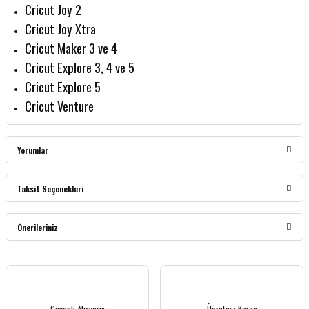
Cricut Joy 2
Cricut Joy Xtra
Cricut Maker 3 ve 4
Cricut Explore 3, 4 ve 5
Cricut Explore 5
Cricut Venture
Yorumlar
Taksit Seçenekleri
Bu ürüne ilk yorumu siz yapın!
Önerileriniz
Yorum Yaz
Bu ürünün fiyat bilgisi, resim, ürün açıklamalarında ve diğer konularda yetersiz
gördüğünüz noktaları öneri formunu kullanarak tarafımıza iletebilirsiniz.
Görüş ve önerileriniz için teşekkür ederiz.