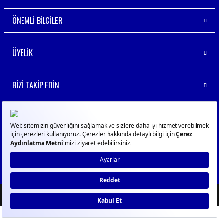
ÖNEMLİ BİLGİLER
ÜYELİK
BİZİ TAKİP EDİN
© 2023
GPN
- Tüm Hakları Saklıdır
ideasoft
ile
e-