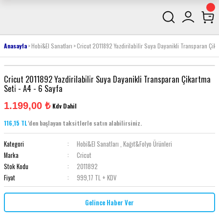
Anasayfa
Hobi&El Sanatları
Cricut 2011892 Yazdirilabi̇li̇r Suya Dayanikli Transparan Çika
Cricut 2011892 Yazdirilabi̇li̇r Suya Dayanikli Transparan Çikartma
Seti̇ - A4 - 6 Sayfa
1.199,00 ₺
Kdv Dahil
116,15 TL
'den başlayan taksitlerle satın alabilirsiniz.
Kategori
Hobi&El Sanatları
,
Kağıt&Folyo Ürünleri
Marka
Cricut
Stok Kodu
2011892
Fiyat
999,17 TL + KDV
Gelince Haber Ver