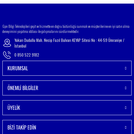
Gönder
Gpn Bilgi Teknolojileri çeşit ve hizmette en doğru bütünlüğü sunmak ve müşterilerine en iyi satın alma
deneyimini yaşatma iddiası ile çalışmalarını sürdürmektedir.
Yukarı Dudullu Mah. Necip Fazıl Bulvarı KEYAP Sitesi No : 44-59 Ümraniye /
İstanbul
0 850 522 9182
KURUMSAL
ÖNEMLİ BİLGİLER
ÜYELİK
BİZİ TAKİP EDİN