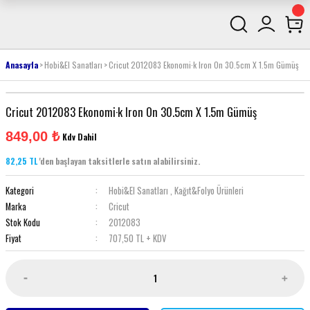
Anasayfa
Hobi&El Sanatları
Cricut 2012083 Ekonomi·k Iron On 30.5cm X 1.5m Gümüş
Cricut 2012083 Ekonomi·k Iron On 30.5cm X 1.5m Gümüş
849,00 ₺
Kdv Dahil
82,25 TL
'den başlayan taksitlerle satın alabilirsiniz.
Kategori
Hobi&El Sanatları
,
Kağıt&Folyo Ürünleri
Marka
Cricut
Stok Kodu
2012083
Fiyat
707,50 TL + KDV