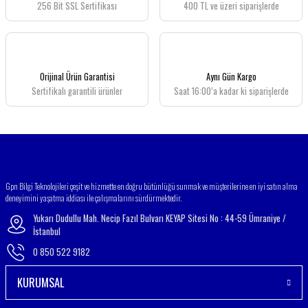
256 Bit SSL Sertifikası
400 TL ve üzeri siparişlerde
Ürün resmi kalitesiz, bozuk veya görüntülenemiyor.
Ürün açıklamasında eksik bilgiler bulunuyor.
Ürün bilgilerinde hatalar bulunuyor.
Ürün fiyatı diğer sitelerden daha pahalı.
Orijinal Ürün Garantisi
Aynı Gün Kargo
Bu ürüne benzer farklı alternatifler olmalı.
Sertifikalı garantili ürünler
Saat 16:00’a kadar ki siparişlerde
Gönder
Gpn Bilgi Teknolojileri çeşit ve hizmette en doğru bütünlüğü sunmak ve müşterilerine en iyi satın alma
deneyimini yaşatma iddiası ile çalışmalarını sürdürmektedir.
Yukarı Dudullu Mah. Necip Fazıl Bulvarı KEYAP Sitesi No : 44-59 Ümraniye /
İstanbul
0 850 522 9182
KURUMSAL