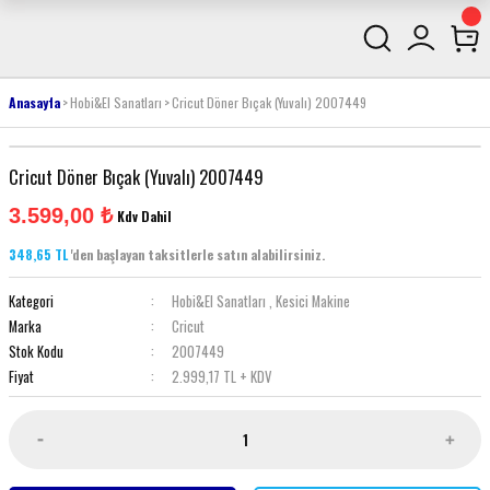
Anasayfa
Hobi&El Sanatları
Cricut Döner Bıçak (Yuvalı) 2007449
Cricut Döner Bıçak (Yuvalı) 2007449
3.599,00 ₺
Kdv Dahil
348,65 TL
'den başlayan taksitlerle satın alabilirsiniz.
Kategori
Hobi&El Sanatları
,
Kesici Makine
Marka
Cricut
Stok Kodu
2007449
Fiyat
2.999,17 TL + KDV