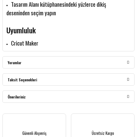
Tasarım Alanı kütüphanesindeki yüzlerce dikiş
deseninden seçim yapın
Uyumluluk
Cricut Maker
Yorumlar
Taksit Seçenekleri
Bu ürüne ilk yorumu siz yapın!
Önerileriniz
Yorum Yaz
Bu ürünün fiyat bilgisi, resim, ürün açıklamalarında ve diğer konularda yetersiz
gördüğünüz noktaları öneri formunu kullanarak tarafımıza iletebilirsiniz.
Görüş ve önerileriniz için teşekkür ederiz.
Güvenli Alışveriş
Ücretsiz Kargo